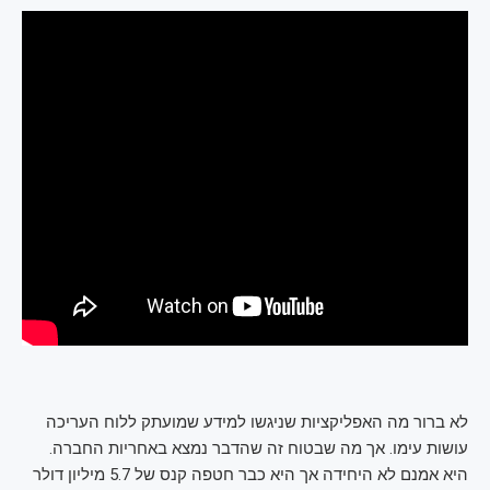
לא ברור מה האפליקציות שניגשו למידע שמועתק ללוח העריכה
עושות עימו. אך מה שבטוח זה שהדבר נמצא באחריות החברה.
היא אמנם לא היחידה אך היא כבר חטפה קנס של 5.7 מיליון דולר