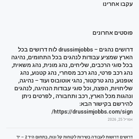
עקבו אחרינו
פוסטים אחרונים
דרושים נהגים – drussimjobbs לוח דרושים בכל
הארץ שמציע עבודות לנהגים בכל התחומים, נהיגה
בכל סוגי הרכבים, שליחים, נהג מונית, נהג משאית,
נהג רכב פרטי, נהג רכב מסחרי, נהג קטנוע, נהג
אופנוע, נהג טרקטור, נהגי אוטובוס ועוד – נהיגה,
שליחויות, הפצה, וכל סוגי עבודות הנהיגה, לנהגים
ונהגות מכל הארץ, רכב ותחבורה , לפרטים ניתן
להירשם בקישור הבא:
https://drussimjobbs.com/sign/
אפריל 25, 2026
דרושים דרושות לעבודה בשירות לקוחות קל ונוח, בתחום היד 2 – יד