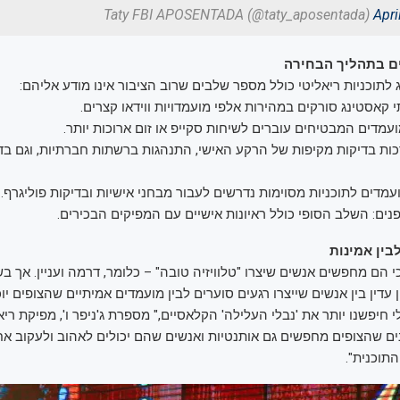
Apri
ם בתהליך הבחירה
לתוכניות ריאליטי כולל מספר שלבים שרוב הציבור אינו מודע אליהם:
ותי קאסטינג סורקים במהירות אלפי מועמדויות ווידאו קצרים.
מועמדים המבטיחים עוברים לשיחות סקייפ או זום ארוכות יותר.
כות בדיקות מקיפות של הרקע האישי, התנהגות ברשתות חברתיות, וגם בדי
עמדים לתוכניות מסוימות נדרשים לעבור מבחני אישיות ובדיקות פוליגרף.
נים: השלב הסופי כולל ראיונות אישיים עם המפיקים הבכירים.
לבין אמינות
 הם מחפשים אנשים שיצרו "טלוויזיה טובה" – כלומר, דרמה ועניין. אך ב
ן עדין בין אנשים שייצרו רגעים סוערים לבין מועמדים אמיתיים שהצופים יו
י חיפשנו יותר את 'נבלי העלילה' הקלאסיים," מספרת ג'ניפר ו', מפיקת ריא
נים שהצופים מחפשים גם אותנטיות ואנשים שהם יכולים לאהוב ולעקוב 
תוכנית".