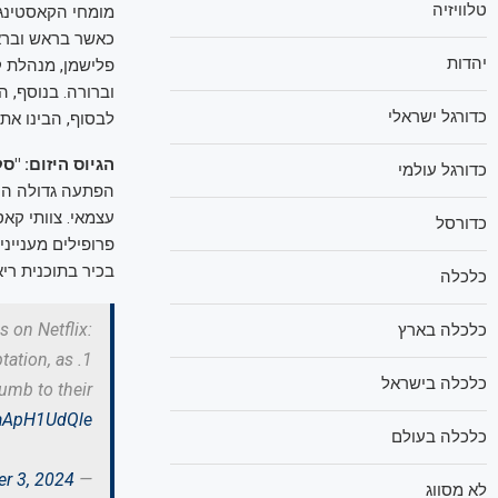
טלוויזיה
מומחי הקאסטינג 
כאשר בראש ובראש
יהדות
פלישמן, מנהלת ק
וברורה. בנוסף, ה
כדורגל ישראלי
לבסוף, הבינו את
הגיוס היזום: "
כדורגל עולמי
הפתעה גדולה היא
עצמאי. צוותי קא
כדורסל
בכיר בתוכנית ריא
כלכלה
s on Netflix:
כלכלה בארץ
tation, as
כלכלה בישראל
umb to their
/aApH1UdQle
כלכלה בעולם
er 3, 2024
— Ifeanyi (@Eastcoastprince)
לא מסווג