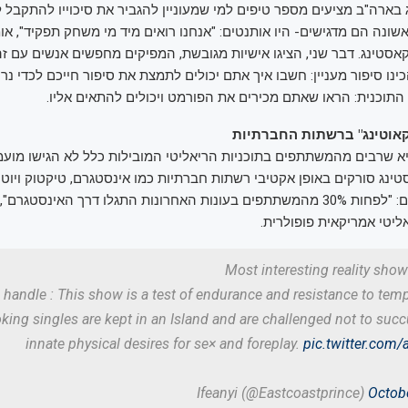
בארה"ב מציעים מספר טיפים למי שמעוניין להגביר את סיכוייו להתקבל ל
ונה הם מדגישים- היו אותנטים: "אנחנו רואים מיד מי משחק תפקיד", או
אסטינג. דבר שני, הציגו אישיות מגובשת, המפיקים מחפשים אנשים עם ז
כינו סיפור מעניין: חשבו איך אתם יכולים לתמצת את סיפור חייכם לכדי נר
 התוכנית: הראו שאתם מכירים את הפורמט ויכולים להתאים אליו.
סקאוטינג" ברשתות החברתיות
 שרבים מהמשתתפים בתוכניות הריאליטי המובילות כלל לא הגישו מועמ
סטינג סורקים באופן אקטיבי רשתות חברתיות כמו אינסטגרם, טיקטוק ויוט
פרופילים מעניינים: "לפחות 30% מהמשתתפים בעונות האחרונות התגלו דרך האינסטג
ליטי אמריקאית פופולרית.
Most interesting reality show
 to handle : This show is a test of endurance and resistance to temp
king singles are kept in an Island and are challenged not to succ
innate physical desires for se× and foreplay.
pic.twitter.com
Octob