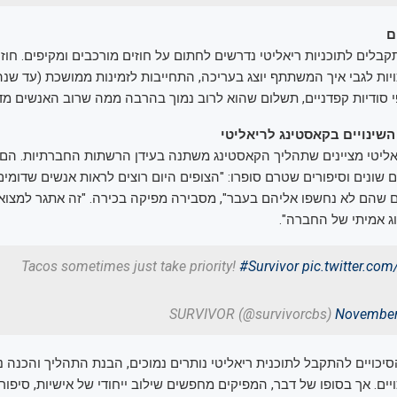
ם
לים לתוכניות ריאליטי נדרשים לחתום על חוזים מורכבים ומקיפים. חוזי
כויות לגבי איך המשתתף יוצג בעריכה, התחייבות לזמינות ממושכת (עד שנ
 סודיות קפדניים, תשלום שהוא לרוב נמוך בהרבה ממה שרוב האנשים מדמ
שינויים בקאסטינג לריאליטי
יאליטי מציינים שתהליך הקאסטינג משתנה בעידן הרשתות החברתיות. הם
ים שונים וסיפורים שטרם סופרו: "הצופים היום רוצים לראות אנשים שדומי
 שהם לא נחשפו אליהם בעבר", מסבירה מפיקה בכירה. "זה אתגר למצוא א
צוג אמיתי של החברה".
Tacos sometimes just take priority!
#Survivor
pic.twitter.co
November
יכויים להתקבל לתוכנית ריאליטי נותרים נמוכים, הבנת התהליך והכנה נכ
ים. אך בסופו של דבר, המפיקים מחפשים שילוב ייחודי של אישיות, סיפור ח