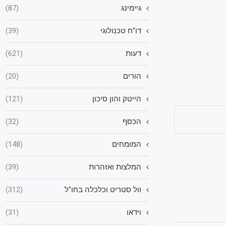
גיימינג
(87)
דו"ח טכנולוגי
(39)
דעות
(621)
הורים
(20)
הייטק והון סיכון
(121)
הכסף
(32)
המומחים
(148)
המלצות ואזהרות
(39)
וול סטריט וכלכלה בחו"ל
(312)
וידאו
(31)