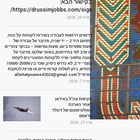
בקישור הבא:
https://drussimjobbs.com/sign/
אפריל 25, 2026
דרושים דרושות לעבודה בשירות לקוחות קל ונוח,
בתחום היד 2 – יד שניה, מדובר על עבודה של
שעות ספורות ביום, שעות גמישות – בבוקר צהריים
או ערב לפי בחירתכם, באזור שלכם, מדובר על
מענה טלפוני ופיזי ללקוחות המעוניינים לקחת
מוצרי יד 2, לא נדרש ניסיון, שכר בין 15000-25000
בחודש, ניתן לשלוח קורות חיים או פניות לכתובת
האימייל allwhatyouneed2024@gmail.com
אפריל 7, 2026
תקיפות צה"ל באיראן
לאחר הארכת
האולטימטום של דונלד
טראמפ
מרץ 27, 2026