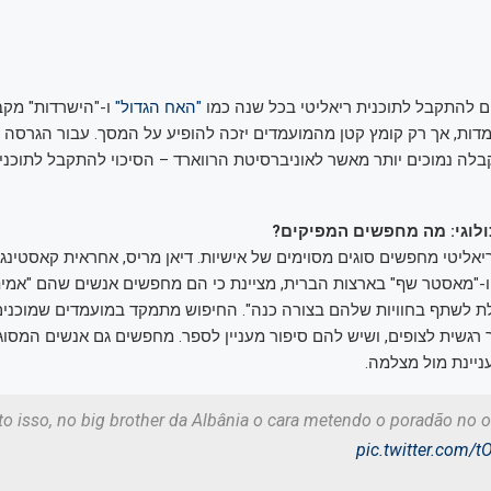
ם להתקבל לתוכנית ריאליטי בכל שנה כמו
"האח הגדול"
ו-"הישרדות" מקב
דות, אך רק קומץ קטן מהמועמדים יזכה להופיע על המסך. עבור הגרסה
הקבלה נמוכים יותר מאשר לאוניברסיטת הרווארד – הסיכוי להתקבל לתוכני
ולוגי: מה מחפשים המפיקים?
יאליטי מחפשים סוגים מסוימים של אישיות. דיאן מריס, אחראית קאסטינג 
" ו-"מאסטר שף" בארצות הברית, מציינת כי הם מחפשים אנשים שהם "אמית
ולת לשתף בחוויות שלהם בצורה כנה". החיפוש מתמקד במועמדים שמוכנים 
רגשית לצופים, ושיש להם סיפור מעניין לספר. מחפשים גם אנשים המסו
ניינת מול מצלמה.
o isso, no big brother da Albânia o cara metendo o poradão no o
pic.twitter.com