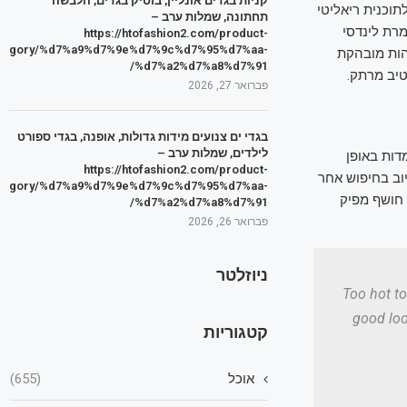
קניות בגדים אונליין, בוטיק בגדים, הלבשה
תוכנית ריאליטי
תחתונה, שמלות ערב –
מרת לינדסי
https://htofashion2.com/product-
tegory/%d7%a9%d7%9e%d7%9c%d7%95%d7%aa-
הות מובהקת
%d7%a2%d7%a8%d7%91/
טיב מרתק.
פברואר 27, 2026
בגדי ים צנועים מידות גדולות, אופנה, בגדי ספורט
לילדים, שמלות ערב –
דות באופן
https://htofashion2.com/product-
יוב בחיפוש אחר
tegory/%d7%a9%d7%9e%d7%9c%d7%95%d7%aa-
רם", חושף מפיק
%d7%a2%d7%a8%d7%91/
פברואר 26, 2026
ניוזלטר
1. Too hot
good loo
קטגוריות
אוכל
(655)