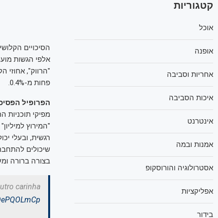
קטגוריות
אוכל
הסיכויים הקלושי
אופנה
אלפי הגשות מועמ
"הרווק", אחוזי 
אחריות וסביבה
פחות מ-0.4%.
איכות הסביבה
הפרופיל הפסיכ
מפיקי תוכניות הר
אינטרנט
"המירוץ למיליון
רגשית, ובעלי יכ
אמנות ובמה
שיכולים להתחבר 
בצורה ברורה ומע
אסטרולוגיה והורוסקופ
utro carinha
אפליקציות
/tOePQOLmCp
בידור