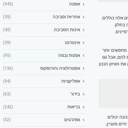
אופנה
(943)
אחריות וסביבה
(39)
ם אלה כוללים
ה בחלק
איכות הסביבה
(43)
יינים.
אינטרנט
(39)
 מחפשים יותר
אמנות ובמה
(95)
ם להם, אבל גם
ת האיזון הנכון
אסטרולוגיה והורוסקופ
(136)
אפליקציות
(94)
בידור
(63)
בריאות
(242)
ונה יכולים
גאדג'טים
(52)
יים מעניין,