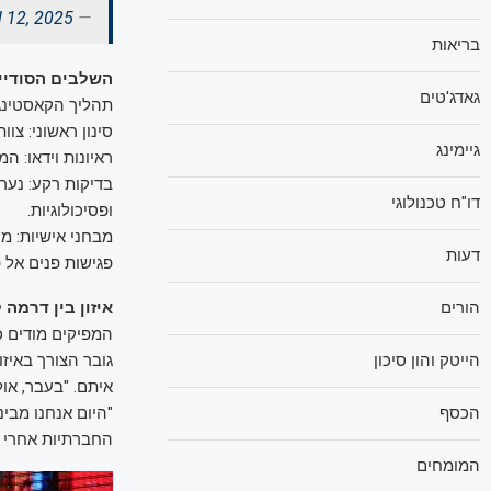
l 12, 2025
— Taty FBI APOSENTADA (@taty_aposentada)
בריאות
השלבים הסודיי
גאדג'טים
תהליך הקאסטינג 
סינון ראשוני: צו
גיימינג
ראיונות וידאו: ה
בדיקות רקע: נער
דו"ח טכנולוגי
ופסיכולוגיות.
מבחני אישיות: מו
דעות
פגישות פנים אל פ
איזון בין דרמה 
הורים
המפיקים מודים כי
גובר הצורך באיזו
הייטק והון סיכון
איתם. "בעבר, אול
"היום אנחנו מבי
הכסף
החברתיות אחרי ה
המומחים