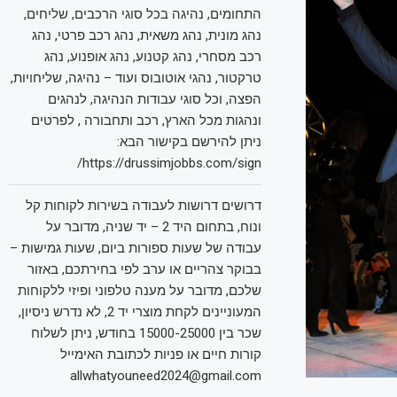
התחומים, נהיגה בכל סוגי הרכבים, שליחים,
נהג מונית, נהג משאית, נהג רכב פרטי, נהג
רכב מסחרי, נהג קטנוע, נהג אופנוע, נהג
טרקטור, נהגי אוטובוס ועוד – נהיגה, שליחויות,
הפצה, וכל סוגי עבודות הנהיגה, לנהגים
ונהגות מכל הארץ, רכב ותחבורה , לפרטים
ניתן להירשם בקישור הבא:
https://drussimjobbs.com/sign/
דרושים דרושות לעבודה בשירות לקוחות קל
ונוח, בתחום היד 2 – יד שניה, מדובר על
עבודה של שעות ספורות ביום, שעות גמישות –
בבוקר צהריים או ערב לפי בחירתכם, באזור
שלכם, מדובר על מענה טלפוני ופיזי ללקוחות
המעוניינים לקחת מוצרי יד 2, לא נדרש ניסיון,
שכר בין 15000-25000 בחודש, ניתן לשלוח
קורות חיים או פניות לכתובת האימייל
allwhatyouneed2024@gmail.com