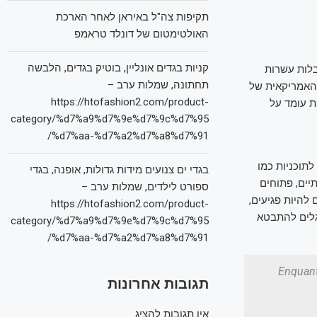
תקיפות צה"ל באיראן לאחר הארכת
האולטימטום של דונלד טראמפ
קניות בגדים אונליין, בוטיק בגדים, הלבשה
לות עשרות
תחתונה, שמלות ערב –
 האמריקאית של
https://htofashion2.com/product-
ת עומד על
category/%d7%a9%d7%9e%d7%9c%d7%95
%d7%aa-%d7%a2%d7%a8%d7%91/
לתוכניות כמו
בגדי ים צנועים מידות גדולות, אופנה, בגדי
יים, פתוחים
ספורט לילדים, שמלות ערב –
להיות פגיעים,
https://htofashion2.com/product-
גלים להתבטא
category/%d7%a9%d7%9e%d7%9c%d7%95
%d7%aa-%d7%a2%d7%a8%d7%91/
Enquant
תגובות אחרונות
אין תגובות להציג.