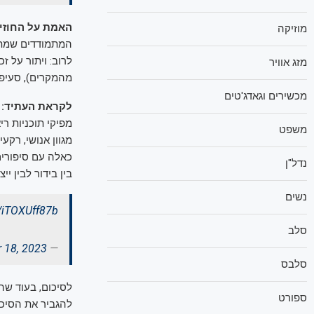
האמת על החוזי
מוזיקה
המתמודדים שמתקב
לרוב: ויתור על ז
מזג אוויר
מהמקרים), סעיפי
מכשירים וגאדג'טים
לקראת העתיד: ה
מפיקי תוכניות ר
משפט
מגוון אנושי, רקע
כאלה עם סיפורים
נדל"ן
בין בידור לבין יי
נשים
m/iTOXUff87b
סלב
 18, 2023
— SURVIVOR (@survivorcbs)
סלבס
לסיכום, בעוד שהס
ספורט
להגביר את הסיכוי