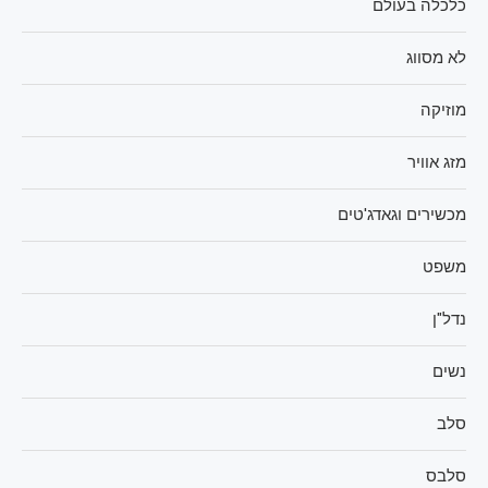
כלכלה בעולם
לא מסווג
מוזיקה
מזג אוויר
מכשירים וגאדג'טים
משפט
נדל"ן
נשים
סלב
סלבס