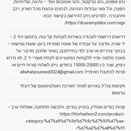
נהג אופנוע, נהג טרקטור, נהגי אוטובוס ועוד – נהיגה, שליחויות,
הפצה, וכל סוגי עבודות הנהיגה, לנהגים ונהגות מכל הארץ, רכב
ותחבורה , לפרטים ניתן להירשם בקישור הבא:
https://drussimjobbs.com/sign/
דרושים דרושות לעבודה בשירות לקוחות קל ונוח, בתחום היד 2 –
יד שניה, מדובר על עבודה של שעות ספורות ביום, שעות גמישות –
בבוקר צהריים או ערב לפי בחירתכם, באזור שלכם, מדובר על
מענה טלפוני ופיזי ללקוחות המעוניינים לקחת מוצרי יד 2, לא נדרש
ניסיון, שכר בין 15000-25000 בחודש, ניתן לשלוח קורות חיים או
פניות לכתובת האימייל allwhatyouneed2024@gmail.com
תקיפות צה"ל באיראן לאחר הארכת האולטימטום של דונלד
טראמפ
קניות בגדים אונליין, בוטיק בגדים, הלבשה תחתונה, שמלות ערב –
https://htofashion2.com/product-
category/%d7%a9%d7%9e%d7%9c%d7%95%d7%aa-
%d7%a2%d7%a8%d7%91/