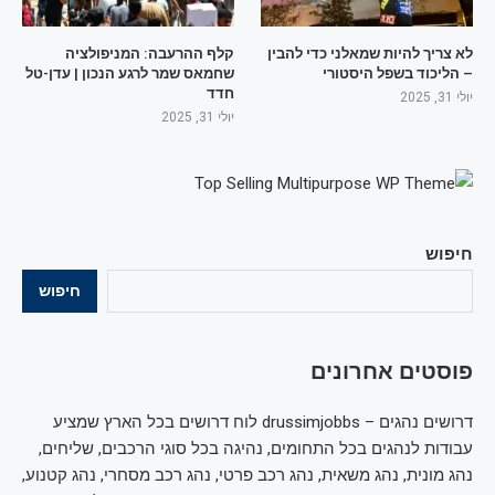
לא צריך להיות שמאלני כדי להבין
קלף ההרעבה: המניפולציה
– הליכוד בשפל היסטורי
שחמאס שמר לרגע הנכון | עדן-טל
חדד
יולי 31, 2025
יולי 31, 2025
חיפוש
חיפוש
פוסטים אחרונים
דרושים נהגים – drussimjobbs לוח דרושים בכל הארץ שמציע
עבודות לנהגים בכל התחומים, נהיגה בכל סוגי הרכבים, שליחים,
נהג מונית, נהג משאית, נהג רכב פרטי, נהג רכב מסחרי, נהג קטנוע,