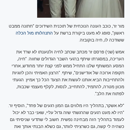
מור זר, כוכב העונה הנוכחית של תוכנית השידוכים "חתונה ממבט
ראשון", סופג לא מעט ביקורת ברשת על
התנהלותו מול הכלה
ששודכה לו, חיה בוקובזה.
אמש (שני) פרסם זר מכתב שכתב לחיה ולטענתו לא שרד את
העריכה, במסגרתו שיתף ברגעי השבר הגדולים שחווה. "חיה,
המסע המשותף שלנו התחיל ממש לפני קצת יותר מחודש, אחרי
תקופה ארוכה של אודישנים", שיתף. "הרצון האמיתי והכן לזוגיות
ולהתחייבות הביא אותנו לעשות את הצעד הכל כך אמיץ. הגעתי
מכוון מטרה, להתמיד, להתחייב, לנסות, לקלף מעצמי שכבות,
לפתוח את הלב".
"לא אשקר, בתהליך היו מלווים גם המון רגעים של פחד", הוסיף זר.
"היו לא מעט רגעים שהרגשתי שזה גדול עליי, שאני כבר לא יכול
לעמוד בתהליך הזה מבחינה נפשית. חשוב לי שתדעי שניסיתי גם
כשהיה לי קשה, גם כשרציתי לוותר, גם כשלא הבנתי אותך ואת