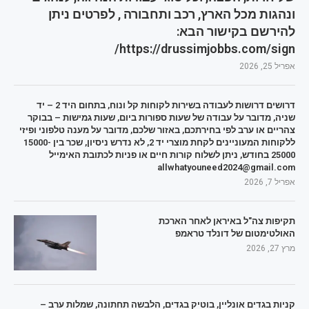
ונהגות מכל הארץ, רכב ותחבורה , לפרטים ניתן
להירשם בקישור הבא:
https://drussimjobbs.com/sign/
אפריל 25, 2026
דרושים דרושות לעבודה בשירות לקוחות קל ונוח, בתחום היד 2 – יד
שניה, מדובר על עבודה של שעות ספורות ביום, שעות גמישות – בבוקר
צהריים או ערב לפי בחירתכם, באזור שלכם, מדובר על מענה טלפוני ופיזי
ללקוחות המעוניינים לקחת מוצרי יד 2, לא נדרש ניסיון, שכר בין 15000-
25000 בחודש, ניתן לשלוח קורות חיים או פניות לכתובת האימייל
allwhatyouneed2024@gmail.com
אפריל 7, 2026
תקיפות צה"ל באיראן לאחר הארכת
האולטימטום של דונלד טראמפ
מרץ 27, 2026
קניות בגדים אונליין, בוטיק בגדים, הלבשה תחתונה, שמלות ערב –