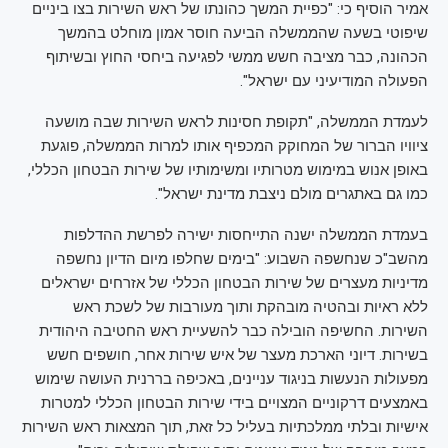
אמיר הוסיף כי: "כפיית המשך כהונתו של ראש השירות בצו ביניים
שיפוטי בשעה שהממשלה הביעה חוסר אמון מוחלט בהמשך
הכהונה, כבר מציבה חשש ממשי לפגיעה ביחסי החוץ ובשיתוף
הפעולה המודיעיני עם ישראל".
לעמדת הממשלה, "תקופת חסינות לראש השירות שבה מושעה
ציוויו הברור של המחוקק המכפיף אותו למרות הממשלה, פוגעת
באופן אנוש במימוש מטרותיו ומשימותיו של שירות הבטחון הכללי,
כמו גם באתגרים מולם ניצבת מדינת ישראל".
בעמדת הממשלה ישנה התייחסות ישירה לפרשת ההדלפות
מהשב"כ שנחשפה השבוע: "בימים שחלפו מיום הדיון נחשפה
מדיניות מעצרים של שירות הבטחון הכללי של אזרחים ישראלים
ללא ראיות ובהטיה מובהקת ותוך מעורבות של לשכת ראש
השירות. החשיפה הובילה כבר להשעיית ראש החטיבה היהודית
בשירות. דיוני הארכת מעצר של איש שירות אחר, חושפים חשש
מפעולות הנעשות בניגוד עניינים, באכיפה בררנית העושה שימוש
באמצעים דרקוניים המצויים בידי שירות הבטחון הכללי למטרות
אישיות ובלתי ממלכתיות בעליל כל זאת, תוך המצאות ראש השירות