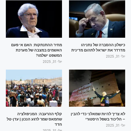
כישלון ההסברה של נתניהו
מחיר ההתנתקות: האם אי פעם
מדרדר את ישראל לתהום מדינית
האשמים במצבה של מערכת
המשפט ישלמו?
יולי 31, 2025
יולי 31, 2025
לא צריך להיות שמאלני כדי להבין
קלף ההרעבה: המניפולציה
– הליכוד בשפל היסטורי
שחמאס שמר לרגע הנכון | עדן-טל
חדד
יולי 31, 2025
יולי 31, 2025