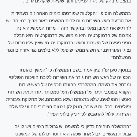
במצב מובהק של ניגוד עניינים ותוך שקילת שיקולים זרים".
בממשלה הוסיפו: "הקלטות שפורסמו בימים האחרונים מעמידות
את הודעת ראש השירות מיום לבית המשפט באור מביך במיוחד. יש
להדגיש את המובן מאליו בהקשר הזה – מרות הממשלה אינה
צמצום של הדמוקרטיה. היא מימוש של הדמוקרטיה. היא הבלם
מפני פגיעה של השירות וראשו בדמוקרטיה. מי שאין עליו מרות של
נציגי האזרחים, יש חשש ממשי שיפעל ללא בלמים נגד אזרחים ונגד
ממשלתם".
בנוסף, טען עו"ד ציון אמיר בשם הממשלה כי "המשך כהונתו
הכפויה של ראש השירות גורר את השירות לליבת הוויכוח הפוליטי
ומרסק את מעמדו הממלכתי. כהונתו הכפויה של ראש שירות,
הקורא בפומבי תיגר על הממשלה ועל סמכותה, גוררת את השירות
ואנשיו הנפלאים, שלא ברצותם ושלא בטובתם, אל מחלוקת ציבורית
ופוליטית. בכל יום שעובר, הנזק לקונצנזוס הציבורי החיוני לפעולת
השירות, עלול להתגבש לכדי נזק בלתי הפיך".
"הממשלה הזהירה בדיון כי למשפט יש גבולות רצויים ויש לו גם
גבולות מעשיים. גבול אחד שכזה הוא חוסר יכולתו של המשפט