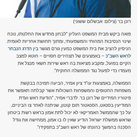
רונן בר (צילום: אבשלום ששוני)
פואה ביקש מבית המשפט העליון "לבחון מחדש את החלטתו, נוכח
שינוי הנסיבות המהותי והמשמעותי, ומתוך תחושת אחריות לאומית.
הניסיון להציב את בית המשפט כמעין גורם מגשר
בין הדרג הנבחר
לראש השב"כ
– באמצעים של תצהירים חסויים – חוטא למצב
הקיים בפועל, ומקבע מציאות בה ראש שירות חשאי מנצל את
מעמדו כדי לפעול נגד הממשלה החוקית".
הממשלה, באמצעות עו"ד ציון אמיר, הביעה תמיכה בבקשת
משפחות החטופים והמשפחות השכולות אשר קבלתה תאפשר את
פיטוריו המידיים של רונן בר. לדברי אמיר, "הודעת ראש ועדת
המודיעין בסנאט, הסנאטור תום קוטון, שניתנה לאחר צו הביניים,
על כך שהממשל האמריקאי לא יכול לתת אמון בראש רשות ביטחון
שראש ממשלת ישראל הודיע שאין לו בו אמון, ממחישה את גודל
הסכנה בהמשך כהונתו של ראש השב"כ בתפקידו".