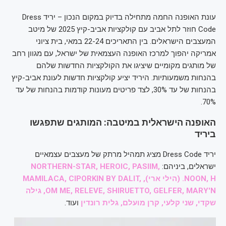
עונת האופנה החמה מתחילה בדיוק במקום הנכון – יריד Dress
Code חוזר לתל אביב עם קולקציות אביב-קיץ 2025 של מיטב
המעצבים הישראלים. בין התאריכים 22-24 במאי, בית ציוני
אמריקה יהפוך למרכז האופנה העצמאית של ישראל, עם מגוון רחב
של מותגים מקומיים שיציגו את הקולקציות החדשות שלהם
בהנחות משמעותיות. היריד יציע קולקציות חדשות לעונת אביב-קיץ
בהנחות של עד 30%, לצד פריטים מעונות קודמות בהנחות של עד
70%.
האופנה הישראלית במיטבה: המותגים שתפגשו
ביריד
יריד Dress Code מציג תמהיל מרתק של מעצבים עצמאיים
ישראלים, ביניהם:
NORTHERN-STAR, HEROIC, PASIIM,
NOON, H. (הילי ארי), MAMILACA, CIPORKIN BY DALIT,
OM ME, RELEVE, SHIRUETTO, GELFER, MARY'N, גילה
שקדי, שני קלעי, קרן מועלם, גלית רונדין
ועוד.