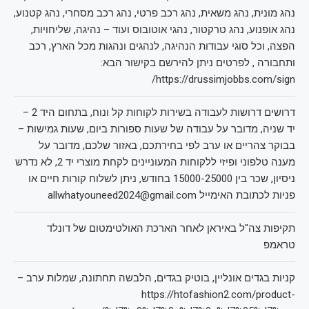
נהג מונית, נהג משאית, נהג רכב פרטי, נהג רכב מסחרי, נהג קטנוע,
נהג אופנוע, נהג טרקטור, נהגי אוטובוס ועוד – נהיגה, שליחויות,
הפצה, וכל סוגי עבודות הנהיגה, לנהגים ונהגות מכל הארץ, רכב
ותחבורה , לפרטים ניתן להירשם בקישור הבא:
https://drussimjobbs.com/sign/
דרושים דרושות לעבודה בשירות לקוחות קל ונוח, בתחום היד 2 –
יד שניה, מדובר על עבודה של שעות ספורות ביום, שעות גמישות –
בבוקר צהריים או ערב לפי בחירתכם, באזור שלכם, מדובר על
מענה טלפוני ופיזי ללקוחות המעוניינים לקחת מוצרי יד 2, לא נדרש
ניסיון, שכר בין 15000-25000 בחודש, ניתן לשלוח קורות חיים או
פניות לכתובת האימייל allwhatyouneed2024@gmail.com
תקיפות צה"ל באיראן לאחר הארכת האולטימטום של דונלד
טראמפ
קניות בגדים אונליין, בוטיק בגדים, הלבשה תחתונה, שמלות ערב –
https://htofashion2.com/product-