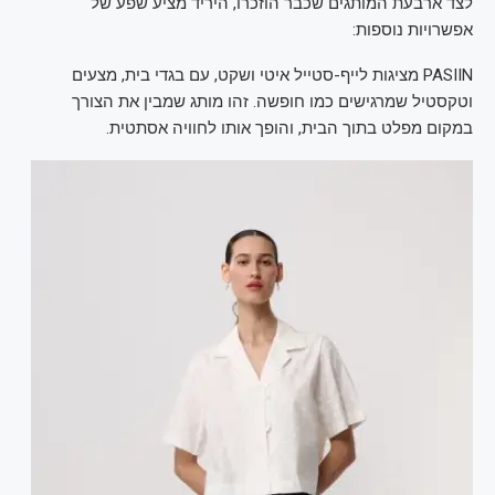
לצד ארבעת המותגים שכבר הוזכרו, היריד מציע שפע של
אפשרויות נוספות:
PASIIN מציגות לייף-סטייל איטי ושקט, עם בגדי בית, מצעים
וטקסטיל שמרגישים כמו חופשה. זהו מותג שמבין את הצורך
במקום מפלט בתוך הבית, והופך אותו לחוויה אסתטית.