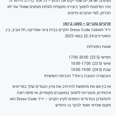
מותגים ישראליים שמדייקים את הרגע – כל אחד בדרכו הייחודית.
זוהי הזדמנות לתמוך ביצירה מקומית ולגלות מותגים שאולי עוד לא
הכרתן, לצד אהובים ותיקים.
פרטים טכניים – סמנו ביומן
יריד האופנה Dress Code יתקיים בבית ציוני אמריקה, תל אביב, בין
התאריכים 22-24 במאי 2025.
שעות הפעילות:
חמישי (22.5): 17:00-20:00
שישי (23.5): 10:00-17:00
שבת (24.5): 10:00-19:00
והבשורה הטובה ביותר? הכניסה חופשית!
אז בין אם את מחפשת להרחיב את ארון הבגדים שלך בפריטים
איכותיים, מעוניינת לתמוך במעצבים מקומיים, או סתם רוצה
להתעדכן בטרנדים החמים לקיץ הקרוב – יריד Dress Code הוא
מקום שכדאי מאוד לבקר בו החודש.