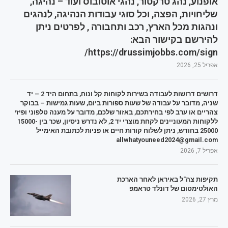
אופנוע, נהג טרקטור, נהגי אוטובוס ועוד – נהיגה,
שליחויות, הפצה, וכל סוגי עבודות הנהיגה, לנהגים
ונהגות מכל הארץ, רכב ותחבורה , לפרטים ניתן
להירשם בקישור הבא:
https://drussimjobbs.com/sign/
אפריל 25, 2026
דרושים דרושות לעבודה בשירות לקוחות קל ונוח, בתחום היד 2 – יד
שניה, מדובר על עבודה של שעות ספורות ביום, שעות גמישות – בבוקר
צהריים או ערב לפי בחירתכם, באזור שלכם, מדובר על מענה טלפוני ופיזי
ללקוחות המעוניינים לקחת מוצרי יד 2, לא נדרש ניסיון, שכר בין 15000-
25000 בחודש, ניתן לשלוח קורות חיים או פניות לכתובת האימייל
allwhatyouneed2024@gmail.com
אפריל 7, 2026
תקיפות צה"ל באיראן לאחר הארכת
האולטימטום של דונלד טראמפ
מרץ 27, 2026