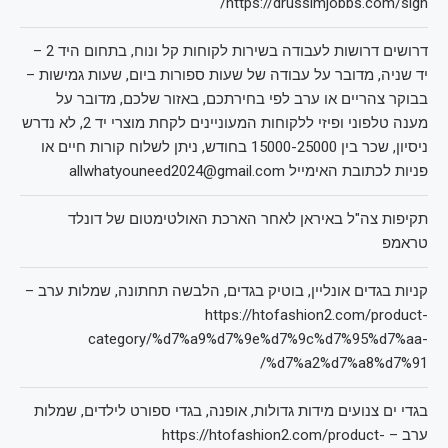
https://drussimjobbs.com/sign/
דרושים דרושות לעבודה בשירות לקוחות קל ונוח, בתחום היד 2 –
יד שניה, מדובר על עבודה של שעות ספורות ביום, שעות גמישות –
בבוקר צהריים או ערב לפי בחירתכם, באזור שלכם, מדובר על
מענה טלפוני ופיזי ללקוחות המעוניינים לקחת מוצרי יד 2, לא נדרש
ניסיון, שכר בין 15000-25000 בחודש, ניתן לשלוח קורות חיים או
פניות לכתובת האימייל allwhatyouneed2024@gmail.com
תקיפות צה"ל באיראן לאחר הארכת האולטימטום של דונלד
טראמפ
קניות בגדים אונליין, בוטיק בגדים, הלבשה תחתונה, שמלות ערב –
https://htofashion2.com/product-
category/%d7%a9%d7%9e%d7%9c%d7%95%d7%aa-
%d7%a2%d7%a8%d7%91/
בגדי ים צנועים מידות גדולות, אופנה, בגדי ספורט לילדים, שמלות
ערב – https://htofashion2.com/product-