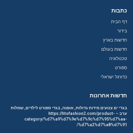
כתבות
דף הבית
בידור
חדשות בארץ
חדשות בעולם
טכנולוגיה
ספורט
כדורגל ישראלי
חדשות אחרונות
בגדי ים צנועים מידות גדולות, אופנה, בגדי ספורט לילדים, שמלות
ערב – https://htofashion2.com/product-
category/%d7%a9%d7%9e%d7%9c%d7%95%d7%aa-
%d7%a2%d7%a8%d7%91/