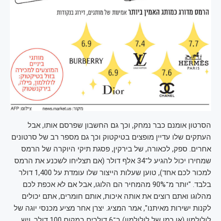
הסרטון אומנם כבר נמחק, וכך גם החשבון שפרסם אותו, אבל
העתקים שלו עדיין מופצים בטיקטוק וכך גם מספר רב של סרטונים
אחרים. ספק, לכאורה, של בירקין, פסגת תיקי היוקרה של הרמס
שמחירו יכול להגיע ל־34 אלף דולר (אם תצליחו לשכנע את הרמס
למכור לכם אחד), טוען שעלות הייצור שלו עומדת על 1,400 דולר
בלבד. "יותר מ־90% מהמחיר הם הלוגו, אבל אם לא אכפת לכם
מהלוגו ואתם רוצים את אותה איכות, אותם חומרים, אתם יכולים
לקנות ישירות מאיתנו", אמר המציג. יצרן אחר מציע מכנסי יוגה של
לולולמון (או כמו של לולולמון) ב־6 דולרים במקום 100 דולר, ויש