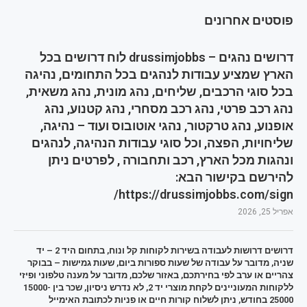
פוסטים אחרונים
דרושים נהגים – drussimjobbs לוח דרושים בכל
הארץ שמציע עבודות לנהגים בכל התחומים, נהיגה
בכל סוגי הרכבים, שליחים, נהג מונית, נהג משאית,
נהג רכב פרטי, נהג רכב מסחרי, נהג קטנוע, נהג
אופנוע, נהג טרקטור, נהגי אוטובוס ועוד – נהיגה,
שליחויות, הפצה, וכל סוגי עבודות הנהיגה, לנהגים
ונהגות מכל הארץ, רכב ותחבורה , לפרטים ניתן
להירשם בקישור הבא:
https://drussimjobbs.com/sign/
אפריל 25, 2026
דרושים דרושות לעבודה בשירות לקוחות קל ונוח, בתחום היד 2 – יד
שניה, מדובר על עבודה של שעות ספורות ביום, שעות גמישות – בבוקר
צהריים או ערב לפי בחירתכם, באזור שלכם, מדובר על מענה טלפוני ופיזי
ללקוחות המעוניינים לקחת מוצרי יד 2, לא נדרש ניסיון, שכר בין 15000-
25000 בחודש, ניתן לשלוח קורות חיים או פניות לכתובת האימייל