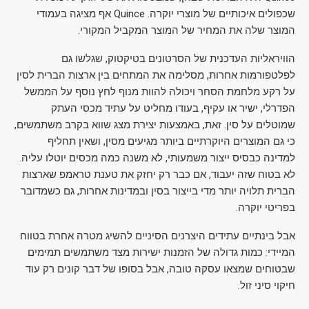
שכפולים איכותיים של מוצרי יוקרה. Quince אף מציגה בעמודי
המוצר שלה את המחיר של המוצר המקביל המקורי.
הוויראליות העדכנית של הסרטונים בטיקטוק, שגלשו גם
לפלטפורמות אחרות, מסלימה את המתחים בין ארצות הברית לסין
על רקע מלחמת הסחר ויכולה להוות מנוף לחץ נוסף על הממשל
הפדרלי, ישיר או עקיף, בעודו מחליט על עתיד מכסי העתק
שמוטלים על סין. זאת, באמצעות יצירת מצג שווא בקרב משתמשים,
כי גם המוצרים היוקרתיים ביותר מגיעים מסין, ושאין תחליף
למדינה כבסיס ייצור משמעותי, לא משנה כמה מכסים יוטלו עליה.
לא בטוח שזה יעבוד, אם כבר רק יחזק את טענת טראמפ שארצות
הברית תלויה יותר מדי בייצור בסין ובמדינות אחרות, גם כשמדובר
בפריטי יוקרה.
אבל בינתיים עתידים היצרנים הסיניים להשיג מטרה אחרת בטווח
המיידי: כמות גדולה של הזמנות ישירות מצד משתמשים תמימים
שבטוחים שמצאו עסקה טובה, אבל בסופו של דבר קונים רק עוד
חיקוי סיני זול.