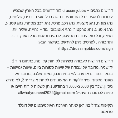
דרושים נהגים – drussimjobbs לוח דרושים בכל הארץ שמציע
עבודות לנהגים בכל התחומים, נהיגה בכל סוגי הרכבים, שליחים,
נהג מונית, נהג משאית, נהג רכב פרטי, נהג רכב מסחרי, נהג קטנוע,
נהג אופנוע, נהג טרקטור, נהגי אוטובוס ועוד – נהיגה, שליחויות,
הפצה, וכל סוגי עבודות הנהיגה, לנהגים ונהגות מכל הארץ, רכב
ותחבורה , לפרטים ניתן להירשם בקישור הבא:
https://drussimjobbs.com/sign/
דרושים דרושות לעבודה בשירות לקוחות קל ונוח, בתחום היד 2 –
יד שניה, מדובר על עבודה של שעות ספורות ביום, שעות גמישות –
בבוקר צהריים או ערב לפי בחירתכם, באזור שלכם, מדובר על
מענה טלפוני ופיזי ללקוחות המעוניינים לקחת מוצרי יד 2, לא נדרש
ניסיון, שכר בין 15000-25000 בחודש, ניתן לשלוח קורות חיים או
פניות לכתובת האימייל allwhatyouneed2024@gmail.com
תקיפות צה"ל באיראן לאחר הארכת האולטימטום של דונלד
טראמפ