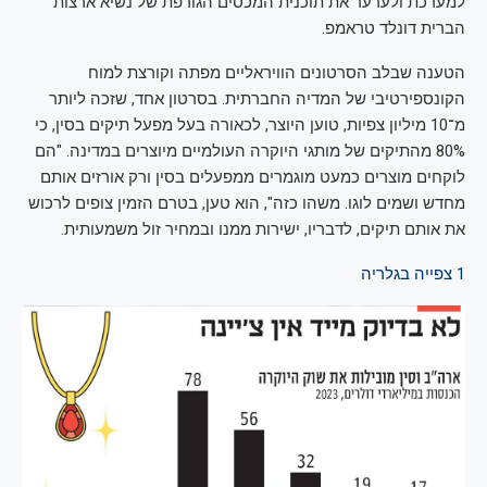
למערכת ולערער את תוכנית המכסים הגורפת של נשיא ארצות
הברית דונלד טראמפ.
הטענה שבלב הסרטונים הוויראליים מפתה וקורצת למוח
הקונספירטיבי של המדיה החברתית. בסרטון אחד, שזכה ליותר
מ־10 מיליון צפיות, טוען היוצר, לכאורה בעל מפעל תיקים בסין, כי
80% מהתיקים של מותגי היוקרה העולמיים מיוצרים במדינה. "הם
לוקחים מוצרים כמעט מוגמרים ממפעלים בסין ורק אורזים אותם
מחדש ושמים לוגו. משהו כזה", הוא טען, בטרם הזמין צופים לרכוש
את אותם תיקים, לדבריו, ישירות ממנו ובמחיר זול משמעותית.
1
צפייה בגלריה