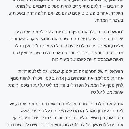
עוד רבים — חלקם מתיימרים להיות ספקים רשמיים של מותגי
היוקרה, אחרים פשוט טוענים שהם מציעים חלופה זהה באיכותה,
בשבריר המחיר.
"ממשלת סין ביטלה את סעיף הסודיות שהיה למותגי יוקרה עם
יצרנים סיניים, ועכשיו יצרנים חושפים את מותגי היוקרה האהובים
עליכם, ומאפשרים לכולם לדעת שהכל מגיע מהם", נטען בחלק
מהסרטונים והפרסומים. מדובר כנראה בטענה שקרית ואין שום
ראיות שמבססות את קיומו של סעיף כזה.
הוויראליות של הסרטונים בטיקטוק, שגלשו גם לפלטפורמות
אחרות, מסלימה את המתחים בין ארה"ב לסין ויכולה להוות מנוף
לחץ נוסף על הממשל הפדרלי בעודו מחליט על עתיד מכסי העתק
שהוא מטיל על סין
את הטענות לגבי הייצור בסין, לפחות כשמדובר במותגי יוקרה, יש
לקחת בעירבון מוגבל. הרמס לא מייצרת כלל במדינה, אלא
בסדנאות, בין השאר בליון, נורמנדי ופרברי פריז. ייצור תיק בירקין
אחד יכול להימשך 15 עד 40 שעות, והאומנים נדרשים להכשרה בת