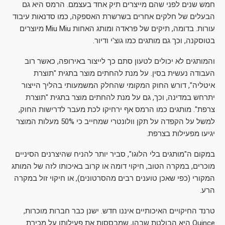
חמש שנים לפני שהם מייצרים תיק אחד בעצמם. הרמס היא גם
הבעלים של חלקים אחרים בשרשרת האספקה, כמו סדנאות עיבוד
עורות. בדומה, תיקים של פראדה ומותג האחות Miu Miu מיוצרים
בטוסקנה, וכך גם מותגים כמו גוצ'י ודיור.
והמותגים לא יכולים לטעון סתם כך לייצור באירופה, כאשר רוב
העבודה נעשית בסין. על מנת להחתים מוצר בתגית "תוצרת
איטליה", דורש החוק המקומי שהחלק המשמעותי בהליך הייצור
יתרחש במדינה, וכך, גם על מנת להחתים מוצר בתגית "תוצרת
צרפת". מותגים כמו הרמס אף ירחיקו לכת מעבר לדרישות החוק,
למשל על הקפדה על תקן וולונטרי שמחייב כי 50% מעלות המוצר
יגיעו מפעילות בצרפת.
במקום ה"מותגים בלי הלוגו", סביר יותר להניח שהיצרנים הסיניים
מוכרים, במקרה הטוב, חיקוי דומה או קרוב באיכותו לזה של המותג
המקורי (כפי שאכן טוענים רבים מהסרטונים), או חיקוי זול במקרה
הרע.
טרנד החיקויים האיכותיים איננו חדש. ישנן כבר חברות מוכרות,
Quince היא הבולטת שבהן, שמבססות את פעילותן על מכירת