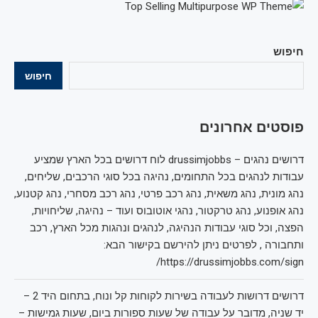
חיפוש
חיפוש
פוסטים אחרונים
דרושים נהגים – drussimjobbs לוח דרושים בכל הארץ שמציע
עבודות לנהגים בכל התחומים, נהיגה בכל סוגי הרכבים, שליחים,
נהג מונית, נהג משאית, נהג רכב פרטי, נהג רכב מסחרי, נהג קטנוע,
נהג אופנוע, נהג טרקטור, נהגי אוטובוס ועוד – נהיגה, שליחויות,
הפצה, וכל סוגי עבודות הנהיגה, לנהגים ונהגות מכל הארץ, רכב
ותחבורה , לפרטים ניתן להירשם בקישור הבא:
https://drussimjobbs.com/sign/
דרושים דרושות לעבודה בשירות לקוחות קל ונוח, בתחום היד 2 –
יד שניה, מדובר על עבודה של שעות ספורות ביום, שעות גמישות –