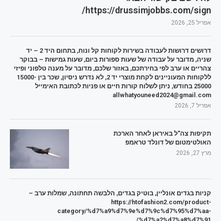
https://drussimjobbs.com/sign/
אפריל 25, 2026
דרושים דרושות לעבודה בשירות לקוחות קל ונוח, בתחום היד 2 – יד
שניה, מדובר על עבודה של שעות ספורות ביום, שעות גמישות – בבוקר
צהריים או ערב לפי בחירתכם, באזור שלכם, מדובר על מענה טלפוני ופיזי
ללקוחות המעוניינים לקחת מוצרי יד 2, לא נדרש ניסיון, שכר בין 15000-
25000 בחודש, ניתן לשלוח קורות חיים או פניות לכתובת האימייל
allwhatyouneed2024@gmail.com
אפריל 7, 2026
תקיפות צה"ל באיראן לאחר הארכת
האולטימטום של דונלד טראמפ
מרץ 27, 2026
קניות בגדים אונליין, בוטיק בגדים, הלבשה תחתונה, שמלות ערב –
https://htofashion2.com/product-
category/%d7%a9%d7%9e%d7%9c%d7%95%d7%aa-
%d7%a2%d7%a8%d7%91/