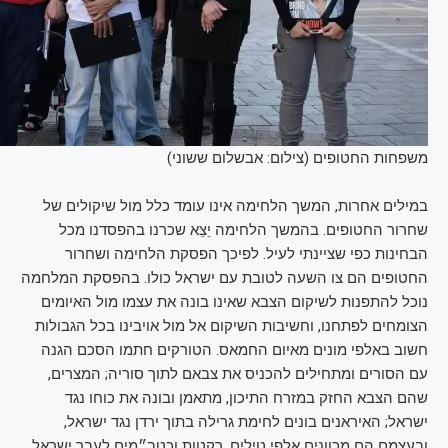
משפחות החטופים (צילום: אבשלום ששוני)
במילים אחרות, המשך הלחימה אינו עומד כלל מול שיקולים של
שחרור החטופים. בהמשך הלחימה יֵצֵא שכרנו בהפסדנו מכל
הבחינות כפי שציינתי לעיל. לפיכך הפסקת הלחימה ושחרור
החטופים הם צו השעה לטובת עם ישראל כולו. בהפסקת המלחמה
נוכל להתפנות לשיקום הצבא שאינו בונה את עצמו מול האיומים
הצומחים לפתחנו, וחשיבות השיקום אל מול אויבינו בכל הגבולות
חשוב באלפי מונים מאיום החמאס. הטורקים חתמו הסכם הגנה
עם הסורים ומתחילים להכניס את צבאם לתוך סוריה; המצרים,
שהם הצבא החזק במזרח התיכון, מתאמן ובונה את כוחו נגד
ישראל; האיראנים בונים לחימת גרילה בתוך ירדן נגד ישראל,
ובעצמם הם מכַוונים אלפי טילים, רקטות וכטב״מים לעבר ישראל.