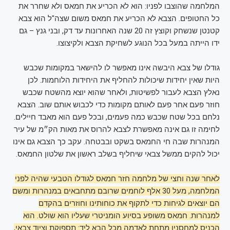
המלחמה שהוצבו לפניו: הוא לא הכריע את חמאס ולא שחרר את
כל החטופים. הצבא לא הכריע את חמאס משום שצה"ל הוא צבא
קטנטן שנשחק וקוצץ זה 20 שנה האחרונות עד דק, ובני גנץ – גם
ידו הייתה במעל בכל הנוגע לשחיקת הצבא ולקיצוצו.
גודלו של צבא היבשה אינו מאפשר לו להישאר במקומות שכבש
היות שאין יחידות שיכולות להחליף את היחידות הלוחמות. לכן
נאלץ הצבא לעבור לפשיטות, ולאחר שהוא יוצא מהשטח שכבש
חוזר פעם אחר פעם לאותם מקומות כדי לכבוש אותם שוב. הצבא
נלחם בכל שטח שכבש כמה פעמים, ובכל פעם הוא מאבד חיילים.
לחימה זו גם אינה מאפשרת לצבא להרוס את מאות הק״מ של עיר
המנהרות שבה חי החמאס בשקט ובבטחה. עקב כך הצבא גם אינו
יכול להקים ממשל צבאי שיחליף בשלב ראשון את שלטון החמאס.
לאחר שנה וחצי של מלחמה חזר חמאס לגודלו הטבעי שהיה לפני
המלחמה, מעל 30 אלף לוחמים שרובם מתחבאים במנהרות ומשם
הם יוצאים לגיחות כדי לתקוף את כוחותינו וחוזרים בהקדם
למנהרות. חמאס משופע בסיוע הומניטרי שעליו הוא שולט. הוא
הכניס למחסניו מתחת לאדמה מכל הבא ליד: תספוקת וציוד צבאי,