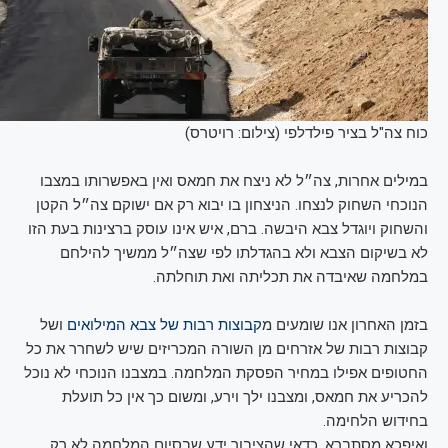
כוח צה"ל בציר פילדלפי (צילום: רויטרס)
במילים אחרות, צה״ל לא ניצח את חמאס ואין באפשרותו במצבו
הנוכחי השחוק לנצחו. הניצחון בו יבוא רק אם ישוקם צה״ל הקטן
והשחוק ויוגדל צבא היבשה. ברם, איש אינו עוסק ברצינות בעת הזו
לא בשיקום הצבא ולא בהגדלתו לפי שצה״ל ממשיך להילחם
במלחמה שאיבדה את תכליתה ואת תוחלתה.
בזמן האחרון אנו שומעים מ
קבוצות רבות של צבא המילואים
ושל
קבוצות רבות של אזרחים מן השורה המכריזים שיש לשחרר את כל
החטופים אפילו במחיר הפסקת המלחמה. במצבנו הנוכחי לא נוכל
להכריע את חמאס, ומצבנו ילך וירע, ומשום כך אין כל תועלת
בחידוש הלחימה.
ואיפכא מסתברא, כדאי שהציבור ידע שבסיום המלחמה לא רק