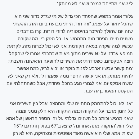
לי שאני מתייחס למצב ושאני לא מנותק".
גלעד אומר במופע שהפחד הכי גדול של מי שגדל כדור שני הוא
שהכל יחזור על עצמו. "וזה חזר. הייתי מבועת ביום הזה. הרגשתי
שזה יום שהולך להיזכר בהיסטוריה לדורי דורות, קרו בו דברים
משנים חיים. הפחד הזה התממש. אני כל הזמן בין מה שקורה
עכשיו למה שקרה במאה הקודמת, אני לא יכול לברוח מזה. לקראת
המופע עבדנו על 50 שירים מתוך מאות שכתבתי. אמרו לי שהקהל
רוצה אסקפיזם. כשסידרתי את השירים להופעה הראשונה חשבתי:
'מה קשור עכשיו 'ארבע לפנות בוקר' או 'בוא לריו', כמה אפשר
להיות מנותק. אז אני עושה ההפך ממה שאמרו לי, ולא רק שאני לא
עושה אסקפיזם, אני לגמרי נוגע בהכל. פחדתי, אבל כשהתחלתי עם
הטקסט המעודכן זה עבד.
"אני לא יכול להתחמק מהחיים שלי ומהמצב. אבל בין השירים אני
כל הזמן מדבר על התקווה וכמה התקווה היא חלק ממני וממה
שאני מרגיש וכותב כל השנים. גדלתי על זה. הספר הראשון של אמא
שלי הוא 'התקווה מתה אחרונה' שיצא ב־67 בפולין ותורגם ל־15
שפות. אמא שלי היא אשה מאוד אופטימית ומצחיקה, היא לא רק