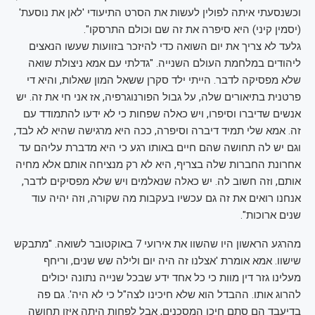
וכשנסעתי איתה לפולין לעשות את הסרט התיעודי 'לאן את נוסעת'
(יסמין קיני) היא סיפרה את זה שם וכולם התרסקו".
גלעד לא צריך את יום השואה כדי להיזכר בזוועות שעשו הנאצים
ליהודים במלחמת העולם השנייה. "גדלתי עם אמא ניצולת שואה
שלא מפסיקה לדבר. הייתי ילד סקרן ששאל המון שאלות, והיא די
פרטנית בתיאורים שלה, על גבול הפורנוגרפיה, אז אני חי את זה. יש
אנשים שדיברו וסיפרו, ויש כאלה שפחות כי לא ידעו להתמודד עם
זה. אמא שלי תמיד דיברה וסיפרה, ככה היא מרגישה שהיא לא לבד,
וגם יש לה תחושה שהם חיים באותו רגע כי היא מדברת עליהם עד
אחרונת החברות שלה בצריף, היא לא רק מנציחה אותם אלא מחיה
אותם, וזה חשוב לה. יש כאלה שנאלמים ויש שלא מפסיקים לדבר,
אנחנו רואים את זה גם עכשיו בעקבות מה שקורה, וזה יהיה עוד
שנים ארוכות".
מהרגע הראשון היו שהשוו את אירועי 7 באוקטובר לשואה. "מתבקש
שישוו. אמא אומרת 'אצלנו זה היה יום ולילה שש שנים, וריחף
מעלינו גזר דין מוות כי כל אחד ידע שבכל שנייה נתונה יכולים
להרוג אותו. ההבדל הוא שלא חיכינו לצה"ל כי לא היה'. גם פה
בדיעבד הם סתם חיכו המסכנים, אבל לפחות היתה איזו תחושה