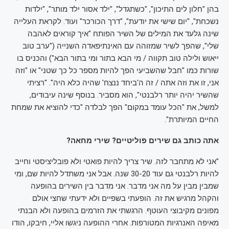
בהן "חלון לים התיכון", "כשתגדל", "ילד אסור ילד מותר", "ילדות
נשכחת", "יום שישי את יודעת", "דרך הכורכר" ועוד. לקראת העלייה
שינה גלעד את המילים של השיר הפותח "איך קוראים לאהבה
שלי", שהפך לשיר שמזוהה עם האינתיפאדה השנייה ("ערב טוב
ייאוש ולילה טוב תקווה / מי הבא בתור ומי בתור הבא") והכניס בו
שורות כמו "חבל שהשביעי הפך להיות מספר כל כך שטני" או "וזה
אני, זו את וזה אתה / זה ה'ביחד ננצח' שהיה כלא היה". "רציתי
שהשיר יהיה יותר רלבנטי", הוא מסביר. בנוסף שינה עיבודים,
למשל, את "הכל עומד במקום" הפך לבלדה "כדי להוציא את שמחת
החיים המיותרת".
אתה כותב גם שירים פוליטיים? שירי מחאה?
"אני לא מתחבר לזה. שיר צריך להיות פואטי ולא פובליציסטי וחייב
להיות רלבנטי גם עוד 30-20 שנה. אבל אני משתדל להיות שם, ומי
שמבין מבין על מה אני מדבר. אני מדבר בין השירים בהופעה
והקהל מרגיש את זה. הופעתי בשפיים ולא ידעתי שחצי אולם
מפונים מקיבוצי העוטף. הרגשתי את הזרמים בהופעה ולא הבנתי
מאיפה האנרגיות המטורפות. אחרי ההופעה ניגשו אליי, חיבקו, הודו