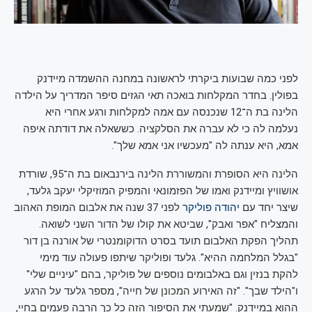
לפני כמה שבועות ביקרתי לראשונה במחנה ההשמדה מיידנק
בפולין. בחדר המקלחות בואכה תאי הגזים סיפר המדריך על הילדה
הלינה בת ה־12 שנכנסה עם אמה למקלחות ורגע אחרי היא
נעלמה לה כי לא עברה את הסלקציה. כששאלה את דודתה איפה
אמא, היא ענתה לה "מעכשיו אני אמא שלך".
הלינה היא הסופרת והמשוררת הלינה בירנבאום בת ה־95, שורדת
אושוויץ ומיידנק ואמו של הפזמונאי והמפיק המוזיקלי יעקב גלעד,
שיצר יחד עם
יהודה פוליקר
לפני 37 שנה את אלבום המופת האהוב
והמצליח "אפר ואבק", שביטא את קולו של הדור השני לשואה.
תהליך הפקת האלבום תועד בסרט הדוקומנטרי של אורנה בן דור
"בגלל המלחמה ההיא". גלעד ופוליקר שיתפו פעולה עוד מימי
להקת בנזין וגם באלבומים נוספים של פוליקר, בהם "עיניים שלי"
ו"הילד שבך". "זה האירוע המכונן של חייה", מספר גלעד על הרגע
ההוא במיידנק. "שמעתי את הסיפור הזה כל כך הרבה פעמים בחיי,