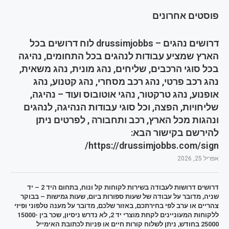
פוסטים אחרונים
דרושים נהגים – drussimjobbs לוח דרושים בכל
הארץ שמציע עבודות לנהגים בכל התחומים, נהיגה
בכל סוגי הרכבים, שליחים, נהג מונית, נהג משאית,
נהג רכב פרטי, נהג רכב מסחרי, נהג קטנוע, נהג
אופנוע, נהג טרקטור, נהגי אוטובוס ועוד – נהיגה,
שליחויות, הפצה, וכל סוגי עבודות הנהיגה, לנהגים
ונהגות מכל הארץ, רכב ותחבורה , לפרטים ניתן
להירשם בקישור הבא:
https://drussimjobbs.com/sign/
אפריל 25, 2026
דרושים דרושות לעבודה בשירות לקוחות קל ונוח, בתחום היד 2 – יד
שניה, מדובר על עבודה של שעות ספורות ביום, שעות גמישות – בבוקר
צהריים או ערב לפי בחירתכם, באזור שלכם, מדובר על מענה טלפוני ופיזי
ללקוחות המעוניינים לקחת מוצרי יד 2, לא נדרש ניסיון, שכר בין 15000-
25000 בחודש, ניתן לשלוח קורות חיים או פניות לכתובת האימייל