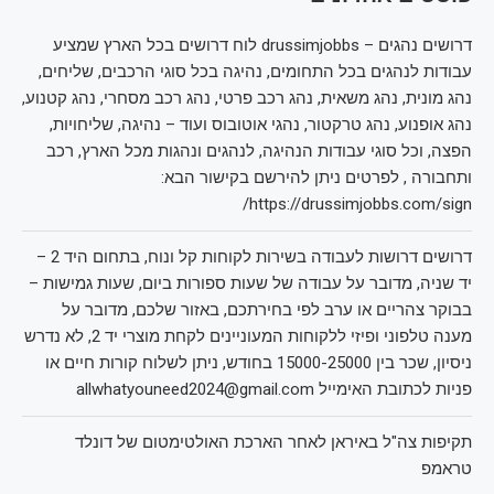
דרושים נהגים – drussimjobbs לוח דרושים בכל הארץ שמציע
עבודות לנהגים בכל התחומים, נהיגה בכל סוגי הרכבים, שליחים,
נהג מונית, נהג משאית, נהג רכב פרטי, נהג רכב מסחרי, נהג קטנוע,
נהג אופנוע, נהג טרקטור, נהגי אוטובוס ועוד – נהיגה, שליחויות,
הפצה, וכל סוגי עבודות הנהיגה, לנהגים ונהגות מכל הארץ, רכב
ותחבורה , לפרטים ניתן להירשם בקישור הבא:
https://drussimjobbs.com/sign/
דרושים דרושות לעבודה בשירות לקוחות קל ונוח, בתחום היד 2 –
יד שניה, מדובר על עבודה של שעות ספורות ביום, שעות גמישות –
בבוקר צהריים או ערב לפי בחירתכם, באזור שלכם, מדובר על
מענה טלפוני ופיזי ללקוחות המעוניינים לקחת מוצרי יד 2, לא נדרש
ניסיון, שכר בין 15000-25000 בחודש, ניתן לשלוח קורות חיים או
פניות לכתובת האימייל allwhatyouneed2024@gmail.com
תקיפות צה"ל באיראן לאחר הארכת האולטימטום של דונלד
טראמפ