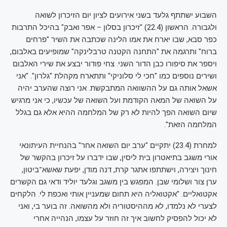
השבוע ישתתף גלעד בשני אירועים לציון יום הזיכרון לשואה
ולגבורה. הראשון (22.4) "זיכרון בסלון – אפר ואבק" בהיכל התרבות
כפר סבא, שבו יארח את אמו הלינה שכתבה את השיר "פרחים
ברוח" ותרגמה את "התחנה הקטנה טרבלינקה" שמופיעים באלבום,
ויספר את סיפורו כבן הדור השני. צחי פודור יבצע את שירי האלבום
ושירים נוספים כמו "חכי לי סלוניקי" ותתארח מקהלת "גלרון". "אני
אשאל אותה גם על ההשוואה המתבקשת. אני רוצה שהערב יהיה
על השואה של המאה הקודמת ועל השואה של עכשיו, כי אני מרגיש
שיום השואה הפך להיות לא רק של המלחמה ההיא אלא גם בגלל
המלחמה הזאת".
למחרת (23.4) יתקיים "ערב יום השואה אחר" בהנחיית העיתונאי
אורי משגב בתיאטרון בית ליסין, שבו ידברו על זיכרון בהקשר של
חינוך ויצירה, וישתתפו אתגר קרת, דנה מודן, יפעת שאשא־ביטון,
ערן צור ושלומי שבן. המפגש בין משגב וגלעד יוליד ודאי גם הקשרים
אקטואליים. "אקטואליה היא תחום שמעניין אותי ואכפת לי. הלקחים
לצערי לא נלמדו, לא מההיסטוריה ולא מהשואה. זה בוער בי, ואני
לא יכול להפסיק לחשוב איך זה חוזר על עצמו, הנהייה אחרי