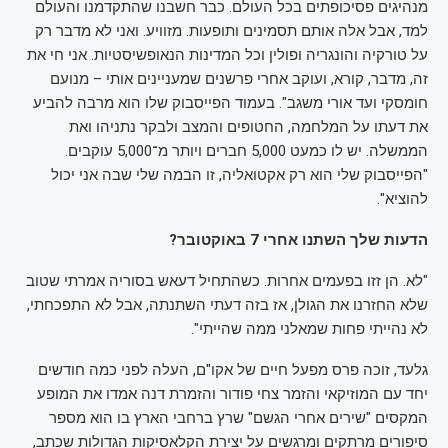
מנהיגים פסיכופתים בכל העולם. כבר חשבנו שהתקדמנו והעולם
למד, אבל אלה אותם תסמינים ותופעות. מזוויע. ואני לא מדבר רק
על טורקיה והונגריה ופולין וכל המדינות הנאופשיסטיות. אני חי את
זה, מדבר, קורא, ועוקב אחרי פרשנים שמעניינים אותי – מנועם
חומסקי ועד אורי משגב". בעמוד הפייסבוק שלו הוא מרבה להביע
את דעתו על המלחמה, החטופים והמצב ולבקר נתניהו ואת
הממשלה. יש לו כמעט 5,000 חברים ויותר מ־5,000 עוקבים.
"הפייסבוק שלי הוא רק אקטואליה, זו הבמה שלי שבה אני יכול
להוציא".
הדעות שלך השתנו אחרי 7 באוקטובר?
"לא. הן זזו בפעמים אחרות. כשהתחיל דעאש בסוריה אמרתי שטוב
שלא החזרנו את הגולן, אז בזה דעתי השתנתה, אבל לא התפכחתי,
לא נהייתי פחות שמאלני ממה שהייתי".
גלעד, זוכה פרס מפעל חיים של אקו"ם, העלה לפני כמה חודשים
יחד עם המוזיקאי והזמר צחי פודור והזמרת דנה אמדו את המופע
המקסים "שירים אחרי הגשם" שרץ ברחבי הארץ בו הוא מספר
סיפורים מרתקים ומרגשים על יצירת הקלאסיקות הגדולות שכתב,