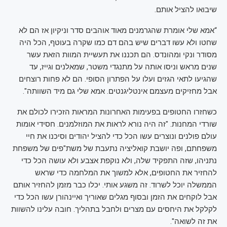
שיבואו להציל אותם.
“אמא שלי אומרת שהגרמנים מאוד אוהבים סדר וניקיון אז הם לא
שחטו ולא עשו דברים שיש בהם דם כמו שקרה בעוטף, הכל היה
מסודר ונקי ומהונדס. הם תכננו את תעשיית המוות הזאת עשר
שנים מראש וניסו אותה על מתנגדי משטר, שמאלנים וגייז, עד
שהגיעו לתאי הגזים ועלו על הפתרון הסופי. הם לא פחות רוצחים
אבל מחזיקים מעצמם אינטליגנטים. אמא שלי גם מיד השוותה".
כשחזרו החטופים בפעימות האחרונות המראות הזכירו לכולם את
שורדי המחנות. "זה היה נורא לראות את המוזלמנים. חסידי אומות
עולם פולנים ונוצרים עשו הכל כדי להציל יהודים וסיכנו את חיי
משפחתם, ופה יושבת קואליציה נתעבת של משת"פים של משפחת
נתניהו, שזה התפקיד שלה, ולא נוקפת אצבע ולא עושה הכל כדי
להחזיר את החטופים, אלא למשוך את המלחמה כדי שראש
הממשלה יוכל לשרוד. זה משגע אותי. יכלו כבר מזמן להחזיר אותם
אבל לוקחים את הזמן ובסוף מגלים שאוריך ואיינהורן עשו הכל כדי
לקלקל את היחסים עם מצרים ולחבל בתהליך. חובה עלינו להשוות
את זה לשואה".