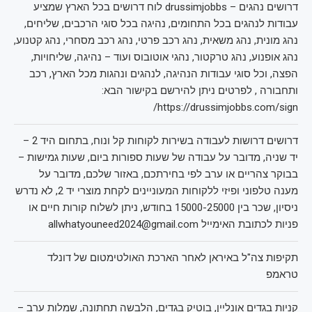
דרושים נהגים – drussimjobbs לוח דרושים בכל הארץ שמציע
עבודות לנהגים בכל התחומים, נהיגה בכל סוגי הרכבים, שליחים,
נהג מונית, נהג משאית, נהג רכב פרטי, נהג רכב מסחרי, נהג קטנוע,
נהג אופנוע, נהג טרקטור, נהגי אוטובוס ועוד – נהיגה, שליחויות,
הפצה, וכל סוגי עבודות הנהיגה, לנהגים ונהגות מכל הארץ, רכב
ותחבורה , לפרטים ניתן להירשם בקישור הבא:
https://drussimjobbs.com/sign/
דרושים דרושות לעבודה בשירות לקוחות קל ונוח, בתחום היד 2 –
יד שניה, מדובר על עבודה של שעות ספורות ביום, שעות גמישות –
בבוקר צהריים או ערב לפי בחירתכם, באזור שלכם, מדובר על
מענה טלפוני ופיזי ללקוחות המעוניינים לקחת מוצרי יד 2, לא נדרש
ניסיון, שכר בין 15000-25000 בחודש, ניתן לשלוח קורות חיים או
פניות לכתובת האימייל allwhatyouneed2024@gmail.com
תקיפות צה"ל באיראן לאחר הארכת האולטימטום של דונלד
טראמפ
קניות בגדים אונליין, בוטיק בגדים, הלבשה תחתונה, שמלות ערב –