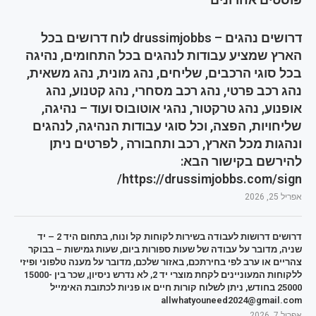
דרושים נהגים – drussimjobbs לוח דרושים בכל
הארץ שמציע עבודות לנהגים בכל התחומים, נהיגה
בכל סוגי הרכבים, שליחים, נהג מונית, נהג משאית,
נהג רכב פרטי, נהג רכב מסחרי, נהג קטנוע, נהג
אופנוע, נהג טרקטור, נהגי אוטובוס ועוד – נהיגה,
שליחויות, הפצה, וכל סוגי עבודות הנהיגה, לנהגים
ונהגות מכל הארץ, רכב ותחבורה , לפרטים ניתן
להירשם בקישור הבא:
https://drussimjobbs.com/sign/
אפריל 25, 2026
דרושים דרושות לעבודה בשירות לקוחות קל ונוח, בתחום היד 2 – יד
שניה, מדובר על עבודה של שעות ספורות ביום, שעות גמישות – בבוקר
צהריים או ערב לפי בחירתכם, באזור שלכם, מדובר על מענה טלפוני ופיזי
ללקוחות המעוניינים לקחת מוצרי יד 2, לא נדרש ניסיון, שכר בין 15000-
25000 בחודש, ניתן לשלוח קורות חיים או פניות לכתובת האימייל
allwhatyouneed2024@gmail.com
אפריל 7, 2026