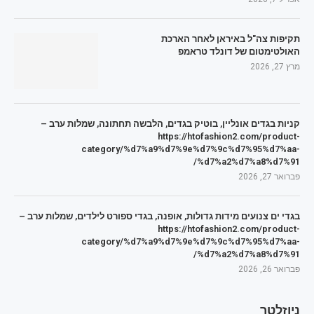
תקיפות צה"ל באיראן לאחר הארכת
האולטימטום של דונלד טראמפ
מרץ 27, 2026
קניות בגדים אונליין, בוטיק בגדים, הלבשה תחתונה, שמלות ערב –
https://htofashion2.com/product-
category/%d7%a9%d7%9e%d7%9c%d7%95%d7%aa-
%d7%a2%d7%a8%d7%91/
פברואר 27, 2026
בגדי ים צנועים מידות גדולות, אופנה, בגדי ספורט לילדים, שמלות ערב –
https://htofashion2.com/product-
category/%d7%a9%d7%9e%d7%9c%d7%95%d7%aa-
%d7%a2%d7%a8%d7%91/
פברואר 26, 2026
ניוזלטר