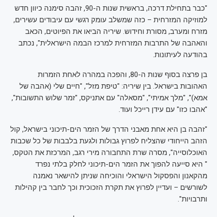
"כבר בתחילת דרכה, בראשית שנות ה-90, זהבה סימנה כיוון חדש
למוזיקה המזרחית – כזה שמשלב עומק רגשי עם עיבודים עשירים,
מזרח ומערב, מסורת וחידוש. שיריה הביאו את הפיוטים, הכאב
והאהבה של התרבות המזרחית למרכז הבמה הישראלית", נכתב
בהודעה לעיתונות.
בן פרצה בסוף שנות ה-80, והפכה במהרה לאחת הזמרות
האהובות בישראל. בין שיריה: "טיפת מזל", "חיים שלי (אהבה של
אמא)", "מלך אמיתי", "מסאלה" עם אתניקס, "זמר שלוש התשובות",
"אהבו כזו" עם עידן רייכל ועוד.
"זהבה בן היא אחת מאבני הדרך של הזמר הים-תיכוני בישראל, קול
הזהב הייחודי שהצליח לפרוץ גבולות ולגעת בלבבות של כל שכבות
האוכלוסייה", מסרה שרת התחבורה מירי רגב, המרכזת את הטקס,
" היא סייעה להפוך את הזמר הים-תיכוני לחלק בלתי נפרד
מהקאנון והפסקול הישראלי והוכיחה שניתן להישאר נאמנה
לשורשים – ועדיין לפרוץ את תקרת הזכוכית וכך לחבר בין קהילות
ותרבויות".