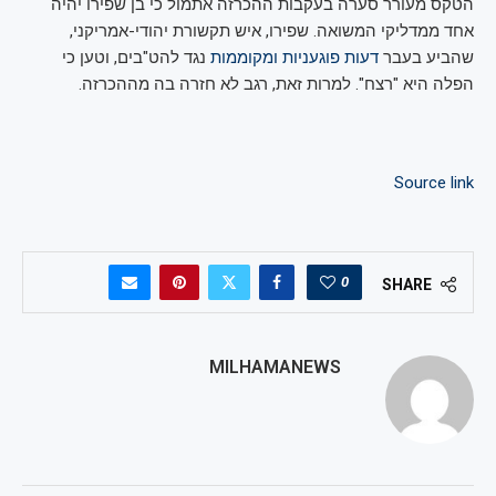
הטקס מעורר סערה בעקבות ההכרזה אתמול כי בן שפירו יהיה
אחד ממדליקי המשואה. שפירו, איש תקשורת יהודי-אמריקני,
שהביע בעבר
דעות פוגעניות ומקוממות
נגד להט"בים, וטען כי
הפלה היא "רצח". למרות זאת, רגב לא חזרה בה מההכרזה.
Source link
0
SHARE
MILHAMANEWS