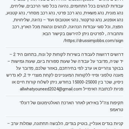
עבודות לנהגים בכל התחומים, נהיגה בכל סוגי הרכבים, שליחים,
נהג מונית, נהג משאית, נהג רכב פרטי, נהג רכב מסחרי, נהג קטנוע,
נהג אופנוע, נהג טרקטור, נהגי אוטובוס ועוד – נהיגה, שליחויות,
הפצה, וכל סוגי עבודות הנהיגה, לנהגים ונהגות מכל הארץ, רכב
ותחבורה , לפרטים ניתן להירשם בקישור הבא:
https://drussimjobbs.com/sign/
דרושים דרושות לעבודה בשירות לקוחות קל ונוח, בתחום היד 2 –
יד שניה, מדובר על עבודה של שעות ספורות ביום, שעות גמישות –
בבוקר צהריים או ערב לפי בחירתכם, באזור שלכם, מדובר על
מענה טלפוני ופיזי ללקוחות המעוניינים לקחת מוצרי יד 2, לא נדרש
ניסיון, שכר בין 15000-25000 בחודש, ניתן לשלוח קורות חיים או
פניות לכתובת האימייל allwhatyouneed2024@gmail.com
תקיפות צה"ל באיראן לאחר הארכת האולטימטום של דונלד
טראמפ
קניות בגדים אונליין, בוטיק בגדים, הלבשה תחתונה, שמלות ערב –