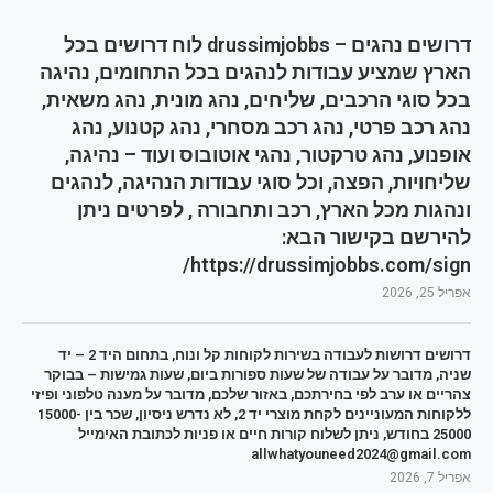
דרושים נהגים – drussimjobbs לוח דרושים בכל
הארץ שמציע עבודות לנהגים בכל התחומים, נהיגה
בכל סוגי הרכבים, שליחים, נהג מונית, נהג משאית,
נהג רכב פרטי, נהג רכב מסחרי, נהג קטנוע, נהג
אופנוע, נהג טרקטור, נהגי אוטובוס ועוד – נהיגה,
שליחויות, הפצה, וכל סוגי עבודות הנהיגה, לנהגים
ונהגות מכל הארץ, רכב ותחבורה , לפרטים ניתן
להירשם בקישור הבא:
https://drussimjobbs.com/sign/
אפריל 25, 2026
דרושים דרושות לעבודה בשירות לקוחות קל ונוח, בתחום היד 2 – יד
שניה, מדובר על עבודה של שעות ספורות ביום, שעות גמישות – בבוקר
צהריים או ערב לפי בחירתכם, באזור שלכם, מדובר על מענה טלפוני ופיזי
ללקוחות המעוניינים לקחת מוצרי יד 2, לא נדרש ניסיון, שכר בין 15000-
25000 בחודש, ניתן לשלוח קורות חיים או פניות לכתובת האימייל
allwhatyouneed2024@gmail.com
אפריל 7, 2026