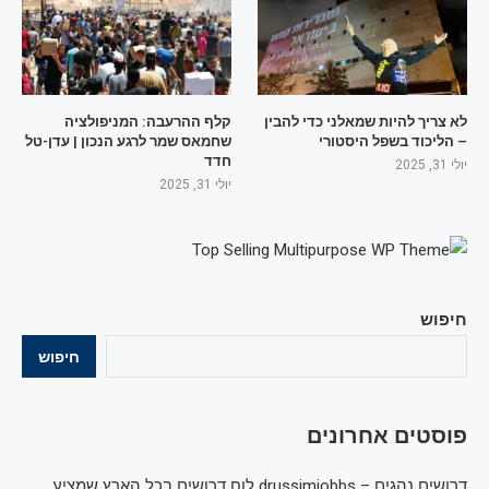
לא צריך להיות שמאלני כדי להבין
קלף ההרעבה: המניפולציה
– הליכוד בשפל היסטורי
שחמאס שמר לרגע הנכון | עדן-טל
חדד
יולי 31, 2025
יולי 31, 2025
חיפוש
חיפוש
פוסטים אחרונים
דרושים נהגים – drussimjobbs לוח דרושים בכל הארץ שמציע