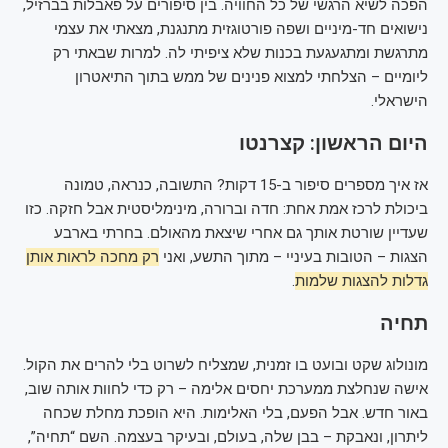
הפכה לשיא הרגשי של כל החוויה. בין סיפורים על פאבלות בברזיל,
נישואים חד-מיניים ושפה פורטוגזית מתנגנת, מצאתי את עצמי
מתרגשת ומתגעגעת בכנות שלא ציפיתי לה. למרות שבאתי רק
ליומיים – הצלחתי למצוא פנינים של ממש בתוך התיאטרון
הישראלי.
היום הראשון: קצרנטו
אז איך מספרים סיפור ב-15 דקות? התשובה, כנראה, טמונה
ביכולת לרכז אמת אחת: חדה וברורה, מינימליסטית אבל חזקה. כזו
שעדיין שורטת אותך גם אחרי שיצאת מהאולם. בחרתי בארבע
הצגות – הטובות בעיניי – מתוך התשע, ואני
רק מחכה לראות אותן
גדלות להצגות שלמות
.
תחיה
מונולוג שקט ובועט בו זמנית, שמצליח לשרוט בלי להרים את הקול.
אישה שנחלצת ממערכת יחסים אלימה – רק כדי לחוות אותה שוב,
באור חדש. אבל הפעם, בלי האלימות. היא הופכת מחלת שכחה
ליתרון, ונאבקת – בבן שלה, בעולם, ובעיקר בעצמה. השם “תחיה”,