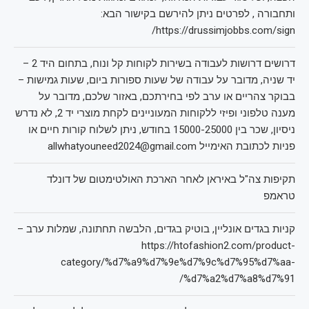
ותחבורה , לפרטים ניתן להירשם בקישור הבא:
https://drussimjobbs.com/sign/
דרושים דרושות לעבודה בשירות לקוחות קל ונוח, בתחום היד 2 –
יד שניה, מדובר על עבודה של שעות ספורות ביום, שעות גמישות –
בבוקר צהריים או ערב לפי בחירתכם, באזור שלכם, מדובר על
מענה טלפוני ופיזי ללקוחות המעוניינים לקחת מוצרי יד 2, לא נדרש
ניסיון, שכר בין 15000-25000 בחודש, ניתן לשלוח קורות חיים או
פניות לכתובת האימייל allwhatyouneed2024@gmail.com
תקיפות צה"ל באיראן לאחר הארכת האולטימטום של דונלד
טראמפ
קניות בגדים אונליין, בוטיק בגדים, הלבשה תחתונה, שמלות ערב –
https://htofashion2.com/product-
category/%d7%a9%d7%9e%d7%9c%d7%95%d7%aa-
%d7%a2%d7%a8%d7%91/