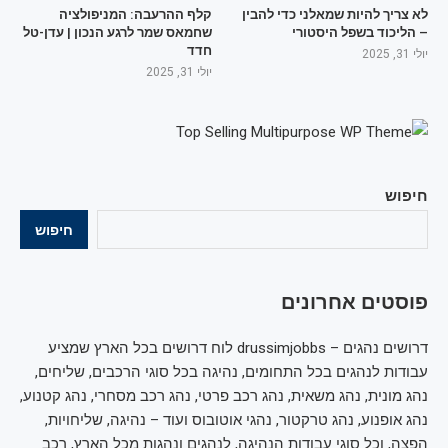
לא צריך להיות שמאלני כדי להבין
קלף ההרעבה: המניפולציה
– הליכוד בשפל היסטורי
שחמאס שמר לרגע הנכון | עדן-טל
חדד
יולי 31, 2025
יולי 31, 2025
חיפוש
חיפוש
פוסטים אחרונים
דרושים נהגים – drussimjobbs לוח דרושים בכל הארץ שמציע
עבודות לנהגים בכל התחומים, נהיגה בכל סוגי הרכבים, שליחים,
נהג מונית, נהג משאית, נהג רכב פרטי, נהג רכב מסחרי, נהג קטנוע,
נהג אופנוע, נהג טרקטור, נהגי אוטובוס ועוד – נהיגה, שליחויות,
הפצה, וכל סוגי עבודות הנהיגה, לנהגים ונהגות מכל הארץ, רכב