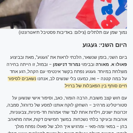
נמוך שמן עם תלתלים (צילום: באדיבות פסטיבל תיאטרונטו)
היום השני: געגוע
ביום השני, בזמן שנשאר, הלכתי לראות את "געגוע", מאת ובביצוע
פאולו א. מאורה
ובבימוי
נמרוד דנישמן
– ובמזל, זו הייתה בחירה
מוצלחת במיוחד. געגוע נפתח בקשר אינטימי עם הקהל, רגע אחד
על במה קטנה – ואז, כמעט בלי שנשים לב, אנחנו
נשאבים לסיפור
חיים סוחף בין הפאבלות של ברזיל
.
עם חוש קצב משובח, הרבה הומור, כאב, וסיפור אישי שנשען על
סטוריטלינג מרהיב – השחקן לוקח אותנו למסע של כדורגל, סמבה,
זכרונות ישנים, וילדות אחת לצד שתי אמהות חד-מיניות, צבעוניות,
אוהבות ובעיקר בלתי נשכחות. במשך חמישים דקות, אתה מתאהב
בהן – במאי ומה-מאי – ומרגיש איך הלב של פאולו נפתח מולך