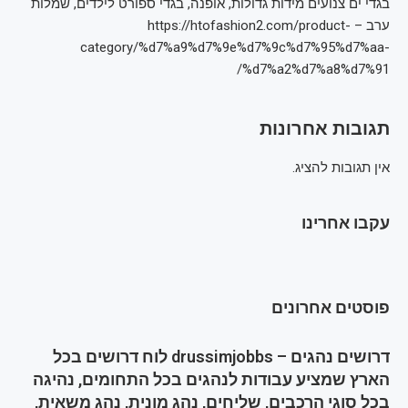
בגדי ים צנועים מידות גדולות, אופנה, בגדי ספורט לילדים, שמלות
ערב – https://htofashion2.com/product-
category/%d7%a9%d7%9e%d7%9c%d7%95%d7%aa-
%d7%a2%d7%a8%d7%91/
תגובות אחרונות
אין תגובות להציג.
עקבו אחרינו
פוסטים אחרונים
דרושים נהגים – drussimjobbs לוח דרושים בכל
הארץ שמציע עבודות לנהגים בכל התחומים, נהיגה
בכל סוגי הרכבים, שליחים, נהג מונית, נהג משאית,