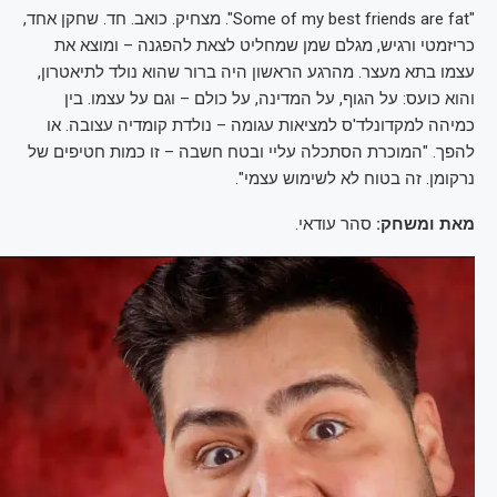
"Some of my best friends are fat". מצחיק. כואב. חד. שחקן אחד,
כריזמטי ורגיש, מגלם שמן שמחליט לצאת להפגנה – ומוצא את
עצמו בתא מעצר. מהרגע הראשון היה ברור שהוא נולד לתיאטרון,
והוא כועס: על הגוף, על המדינה, על כולם – וגם על עצמו. בין
כמיהה למקדונלד'ס למציאות עגומה – נולדת קומדיה עצובה. או
להפך. "המוכרת הסתכלה עליי ובטח חשבה – זו כמות חטיפים של
נרקומן. זה בטוח לא לשימוש עצמי".
מאת ומשחק:
סהר עודאי.