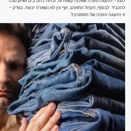
לגמרי. ההצגה מעלה שאלות קשות על זכויות להט"בים ושיוון מבלי
להכביד. לבסוף, הקהל התאהב. אף עין לא נשארה יבשה. בצדק –
זו ההצגה הזוכה של הפסטיבל.