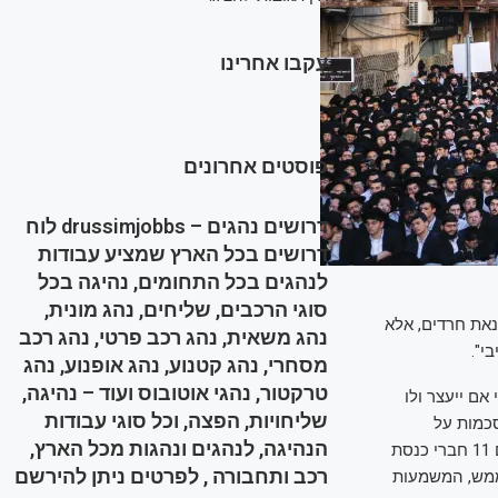
עקבו אחרינו
פוסטים אחרונים
דרושים נהגים – drussimjobbs לוח
דרושים בכל הארץ שמציע עבודות
לנהגים בכל התחומים, נהיגה בכל
סוגי הרכבים, שליחים, נהג מונית,
נאת חרדים, אלא
נהג משאית, נהג רכב פרטי, נהג רכב
י".
מסחרי, נהג קטנוע, נהג אופנוע, נהג
טרקטור, נהגי אוטובוס ועוד – נהיגה,
אם ייעצר ולו
שליחויות, הפצה, וכל סוגי עבודות
סכמות על
הנהיגה, לנהגים ונהגות מכל הארץ,
הסוגיות המרכזיות בחוק עד לתחילת כנס הקיץ של הכנסת בעוד כשבועיים, ש"ס בה חברים 11 חברי כנסת
רכב ותחבורה , לפרטים ניתן להירשם
יום של דרעי יתממש, המשמעות