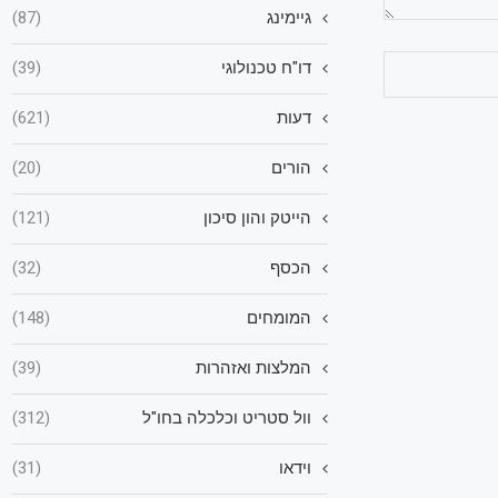
גיימינג
(87)
דו"ח טכנולוגי
(39)
דעות
(621)
הורים
(20)
הייטק והון סיכון
(121)
הכסף
(32)
המומחים
(148)
המלצות ואזהרות
(39)
וול סטריט וכלכלה בחו"ל
(312)
וידאו
(31)