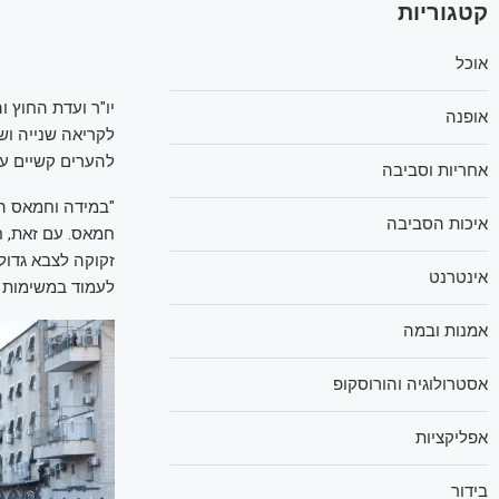
קטגוריות
אוכל
יו"ר ועדת החוץ ו
אופנה
לקריאה שנייה ושלי
להערים קשיים על
אחריות וסביבה
"במידה וחמאס הי
איכות הסביבה
חמאס. עם זאת, ח
זקוקה לצבא גדול 
אינטרנט
לעמוד במשימות ש
אמנות ובמה
אסטרולוגיה והורוסקופ
אפליקציות
בידור