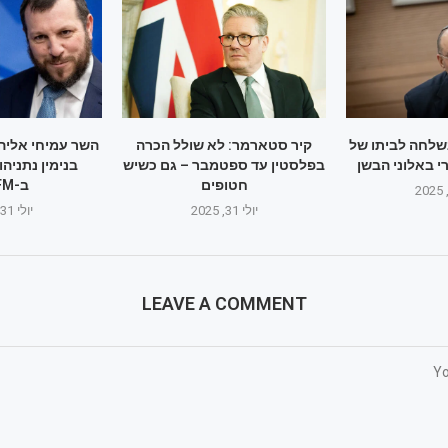
לחה לביתו של
קיר סטארמר: לא שולל הכרה
השר עמיחי אליה
י באלוני הבשן
בפלסטין עד ספטמבר – גם כשיש
בנימין נתניהו
חטופים
ב-103FM
יולי 31, 2025
יולי 31, 2025
LEAVE A COMMENT