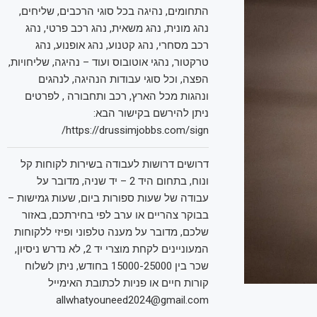
התחומים, נהיגה בכל סוגי הרכבים, שליחים,
נהג מונית, נהג משאית, נהג רכב פרטי, נהג
רכב מסחרי, נהג קטנוע, נהג אופנוע, נהג
טרקטור, נהגי אוטובוס ועוד – נהיגה, שליחויות,
הפצה, וכל סוגי עבודות הנהיגה, לנהגים
ונהגות מכל הארץ, רכב ותחבורה , לפרטים
ניתן להירשם בקישור הבא:
https://drussimjobbs.com/sign/
דרושים דרושות לעבודה בשירות לקוחות קל
ונוח, בתחום היד 2 – יד שניה, מדובר על
עבודה של שעות ספורות ביום, שעות גמישות –
בבוקר צהריים או ערב לפי בחירתכם, באזור
שלכם, מדובר על מענה טלפוני ופיזי ללקוחות
המעוניינים לקחת מוצרי יד 2, לא נדרש ניסיון,
שכר בין 15000-25000 בחודש, ניתן לשלוח
קורות חיים או פניות לכתובת האימייל
allwhatyouneed2024@gmail.com