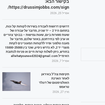
בקישור הבא:
https://drussimjobbs.com/sign/
אפריל 25, 2026
דרושים דרושות לעבודה בשירות לקוחות קל ונוח,
בתחום היד 2 – יד שניה, מדובר על עבודה של
שעות ספורות ביום, שעות גמישות – בבוקר צהריים
או ערב לפי בחירתכם, באזור שלכם, מדובר על
מענה טלפוני ופיזי ללקוחות המעוניינים לקחת
מוצרי יד 2, לא נדרש ניסיון, שכר בין 15000-25000
בחודש, ניתן לשלוח קורות חיים או פניות לכתובת
האימייל allwhatyouneed2024@gmail.com
אפריל 7, 2026
תקיפות צה"ל באיראן
לאחר הארכת
האולטימטום של דונלד
טראמפ
מרץ 27, 2026