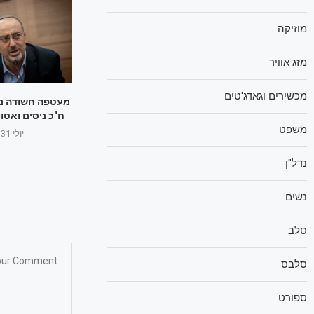
מוזיקה
מזג אוויר
מכשירים וגאדג'טים
מעטפה חשודה נש
ח"כ ניסים ואטור
משפט
יולי 31, 2025
נדל"ן
נשים
סלב
סלבס
ספורט