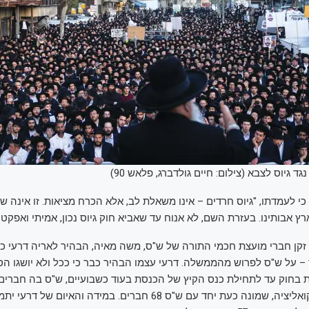
 גיוס לצבא (צילום: חיים גולדברג, פלאש 90)
י לעמדתו, "גיוס חרדים – אינו משאלת לב, אלא הכרח מציאות. זו אינה ש
 אבותינו. בעזרת השם, לא אנוח עד שאביא חוק גיוס נכון, אמיתי ואפקטיב
 זקן חברי מועצת חכמי התורה של ש"ס, משה מאיה, הבהיר לאריה דרעי כי 
– על ש"ס לפרוש מהממשלה. דרעי עצמו הבהיר כבר כי ככל ולא יושגו ה
לא תצביע עם הקואליציה, שמונה כעת יחד עם ש"ס 68 חברים. במידה והא