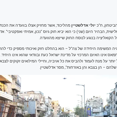
הביטחון, ח"כ
יולי אדלשטיין
מהליכוד, אשר מחזיק אצלו בוועדה את הכנת 
שית, הבהיר היום (שני) כי הוא יביא חוק גיוס "נכון, אמיתי ואפקטיבי". אדל
 הקואליציה בנוגע לנוסח החוק שייצא מהוועדה.
ה המשימה היחידה של צה"ל – הוא בהחלט חזק ואיכותי מספיק כדי להת
מאס אינו האיום המרכזי על מדינת ישראל כעת ובוודאי שהוא אינו היחיד. 
יותר על מנת לעמוד ולהביס את כל אויביה, וחיילי המילואים זקוקים לצבא ג
להם – הן בצבא והן באזרחות", מסר אדלשטיין.