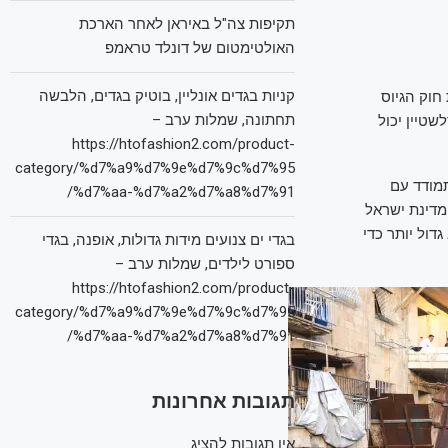
תקיפות צה"ל באיראן לאחר הארכת
האולטימטום של דונלד טראמפ
קניות בגדים אונליין, בוטיק בגדים, הלבשה
חוק הגיוס
תחתונה, שמלות ערב –
שטיין יכול
https://htofashion2.com/product-
category/%d7%a9%d7%9e%d7%9c%d7%95
מודד עם
%d7%aa-%d7%a2%d7%a8%d7%91/
מדינת ישראל
דול יותר כדי
בגדי ים צנועים מידות גדולות, אופנה, בגדי
ספורט לילדים, שמלות ערב –
https://htofashion2.com/product-
category/%d7%a9%d7%9e%d7%9c%d7%95
%d7%aa-%d7%a2%d7%a8%d7%91/
תגובות אחרונות
אין תגובות להציג.