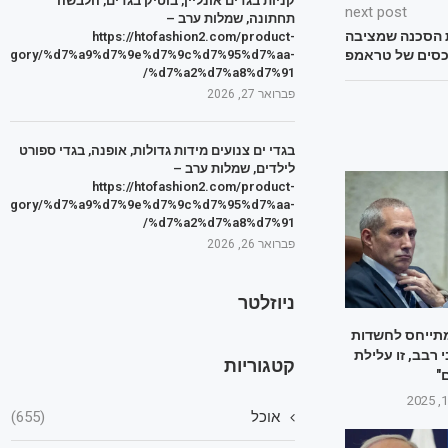
קניות בגדים אונליין, בוטיק בגדים, הלבשה
next post
תחתונה, שמלות ערב –
ת הסכנה שמציבה
https://htofashion2.com/product-
tegory/%d7%a9%d7%9e%d7%9c%d7%95%d7%aa-
כסים של טראמפ
%d7%a2%d7%a8%d7%91/
פברואר 27, 2026
בגדי ים צנועים מידות גדולות, אופנה, בגדי ספורט
לילדים, שמלות ערב –
https://htofashion2.com/product-
tegory/%d7%a9%d7%9e%d7%9c%d7%95%d7%aa-
%d7%a2%d7%a8%d7%91/
פברואר 26, 2026
ניוזלטר
מתייחס לחשדות
י רבב, זו עלילת
קטגוריות
"
אוכל
(655)