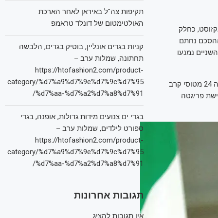
תקיפות צה"ל באיראן לאחר הארכת
האולטימטום של דונלד טראמפ
גד ספינות מסוג אקזוסט, כחלק
ההסכם נחתם
קניות בגדים אונליין, בוטיק בגדים, הלבשה
השניים נמנעו
תחתונה, שמלות ערב –
https://htofashion2.com/product-
category/%d7%a9%d7%9e%d7%9c%d7%95
מדובר ברכישה האחרונה בסדרת עסקאות צבאיות בין יוון לצרפת, לאחר שאתונה כבר רכשה 24 מטוסי קרב
%d7%aa-%d7%a2%d7%a8%d7%91/
ישת פריגטה
בגדי ים צנועים מידות גדולות, אופנה, בגדי
ספורט לילדים, שמלות ערב –
https://htofashion2.com/product-
category/%d7%a9%d7%9e%d7%9c%d7%95
%d7%aa-%d7%a2%d7%a8%d7%91/
תגובות אחרונות
אין תגובות להציג.