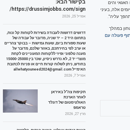
בקישור הבא:
האגאי והים
https://drussimjobbs.com/sign/
מים אלה, בעיני
הפך עליה".
אפריל 25, 2026
טחון במהלך
דרושים דרושות לעבודה בשירות לקוחות קל ונוח,
וף פעולה עם
בתחום היד 2 – יד שניה, מדובר על עבודה של
שעות ספורות ביום, שעות גמישות – בבוקר צהריים
או ערב לפי בחירתכם, באזור שלכם, מדובר על
מענה טלפוני ופיזי ללקוחות המעוניינים לקחת
מוצרי יד 2, לא נדרש ניסיון, שכר בין 15000-25000
בחודש, ניתן לשלוח קורות חיים או פניות לכתובת
האימייל allwhatyouneed2024@gmail.com
אפריל 7, 2026
תקיפות צה"ל באיראן
לאחר הארכת
האולטימטום של דונלד
טראמפ
מרץ 27, 2026