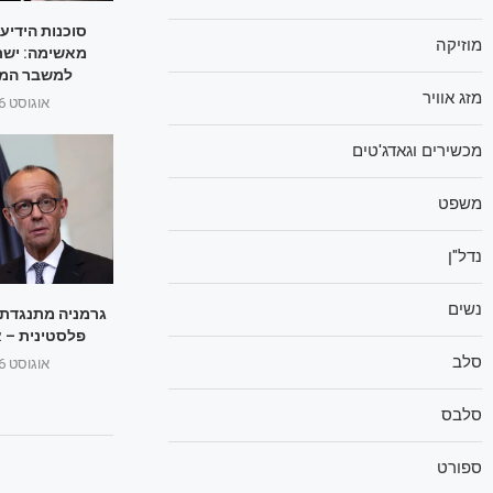
סוכנות הידיע
מוזיקה
מאשימה: ישר
למשבר המי
מזג אוויר
אוגוסט 26, 2025
מכשירים וגאדג'טים
משפט
נדל"ן
נשים
גרמניה מתנגדת 
פלסטינית – א
סלב
אוגוסט 26, 2025
סלבס
ספורט