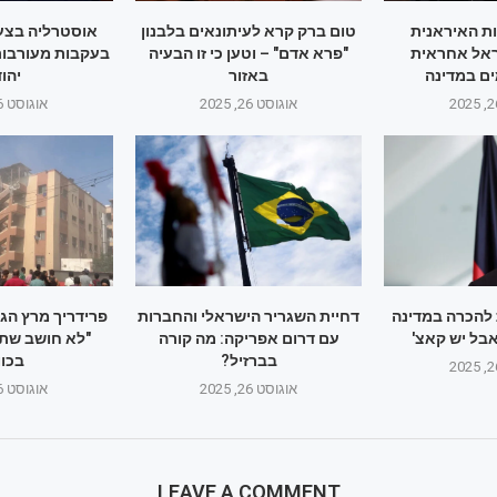
ות האיראנית
טום ברק קרא לעיתונאים בלבנון
אוסטרליה בצעד
אל אחראית
"פרא אדם" – וטען כי זו הבעיה
בעקבות מעורבות
ם במדינה
באזור
יהו
אוגוסט 26, 2025
אוגוסט 26, 2025
להכרה במדינה
דחיית השגריר הישראלי והחברות
פרידריך מרץ הג
בל יש קאצ'
עם דרום אפריקה: מה קורה
"לא חושב שתק
בברזיל?
בכוו
אוגוסט 26, 2025
אוגוסט 26, 2025
LEAVE A COMMENT