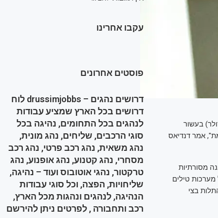
עקבו אחרינו
פוסטים אחרונים
דרושים נהגים – drussimjobbs לוח
דרושים בכל הארץ שמציע עבודות
לנהגים בכל התחומים, נהיגה בכל
וד כ-25 מיליארד אירו (כ-27 מיליארד דולר) בעשור
סוגי הרכבים, שליחים, נהג מונית,
ת", אמר דנדיאס
נהג משאית, נהג רכב פרטי, נהג רכב
מסחרי, נהג קטנוע, נהג אופנוע, נהג
נה מסורתיות
טרקטור, נהגי אוטובוס ועוד – נהיגה,
זו מתבססת על מערכות טילים
שליחויות, הפצה, וכל סוגי עבודות
תלות בצי
הנהיגה, לנהגים ונהגות מכל הארץ,
רכב ותחבורה , לפרטים ניתן להירשם