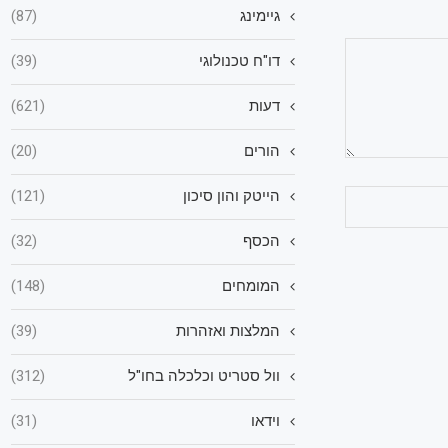
גיימינג
(87)
דו"ח טכנולוגי
(39)
דעות
(621)
הורים
(20)
הייטק והון סיכון
(121)
הכסף
(32)
המומחים
(148)
המלצות ואזהרות
(39)
וול סטריט וכלכלה בחו"ל
(312)
וידאו
(31)