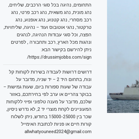
התחומים, נהיגה בכל סוגי הרכבים, שליחים,
נהג מונית, נהג משאית, נהג רכב פרטי, נהג
רכב מסחרי, נהג קטנוע, נהג אופנוע, נהג
טרקטור, נהגי אוטובוס ועוד – נהיגה, שליחויות,
הפצה, וכל סוגי עבודות הנהיגה, לנהגים
ונהגות מכל הארץ, רכב ותחבורה , לפרטים
ניתן להירשם בקישור הבא:
https://drussimjobbs.com/sign/
דרושים דרושות לעבודה בשירות לקוחות קל
ונוח, בתחום היד 2 – יד שניה, מדובר על
עבודה של שעות ספורות ביום, שעות גמישות –
בבוקר צהריים או ערב לפי בחירתכם, באזור
שלכם, מדובר על מענה טלפוני ופיזי ללקוחות
המעוניינים לקחת מוצרי יד 2, לא נדרש ניסיון,
שכר בין 15000-25000 בחודש, ניתן לשלוח
קורות חיים או פניות לכתובת האימייל
allwhatyouneed2024@gmail.com