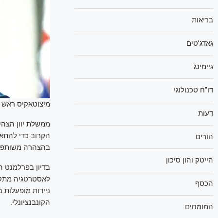
בריאות
גאדג'טים
גיימינג
דו"ח טכנולוגי
מיצוטאקיס ראש ממ
דעות
הקרוב כדי להתאי
הורים
בהצהרה משותפת ל
הייטק והון סיכון
בדיון בפרלמנט הי
הכסף
ניידות מופעלות 
הקונבנציונלי.
המומחים