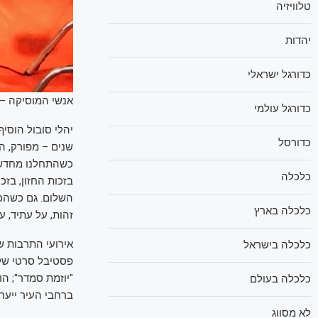
טלוויזיה
יהדות
כדורגל ישראלי
אנשי המוסיקה – ע
כדורגל עולמי
יהלי סובול הוסי
כדורסל
שנים – מפורק, ה
כשהתחלנו מחדש ב
כלכלה
בזכות החזון, בז
השלום. גם כשהכו
כלכלה בארץ
זהות, על עתיד, על
כלכלה בישראל
פסטיבל סרטי שלו
"יוזמת סמדר"; הו
כלכלה בעולם
ברחבי העיר ייערכ
לא מסווג