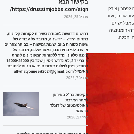
בקישור הבא:
https://drussimjobbs.com/sign/
לפתרון צודק
ד אובדן, ועוד
אפריל 25, 2026
 אבל יש גם
ה-הומניזציה
דרושים דרושות לעבודה בשירות לקוחות קל ונוח,
, הכלה,
בתחום היד 2 – יד שניה, מדובר על עבודה של
שעות ספורות ביום, שעות גמישות – בבוקר צהריים
או ערב לפי בחירתכם, באזור שלכם, מדובר על
מענה טלפוני ופיזי ללקוחות המעוניינים לקחת
מוצרי יד 2, לא נדרש ניסיון, שכר בין 15000-25000
בחודש, ניתן לשלוח קורות חיים או פניות לכתובת
האימייל allwhatyouneed2024@gmail.com
אפריל 7, 2026
תקיפות צה"ל באיראן
לאחר הארכת
האולטימטום של דונלד
טראמפ
מרץ 27, 2026