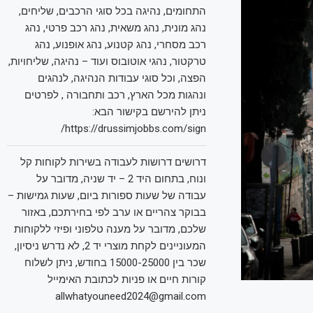
התחומים, נהיגה בכל סוגי הרכבים, שליחים,
נהג מונית, נהג משאית, נהג רכב פרטי, נהג
רכב מסחרי, נהג קטנוע, נהג אופנוע, נהג
טרקטור, נהגי אוטובוס ועוד – נהיגה, שליחויות,
הפצה, וכל סוגי עבודות הנהיגה, לנהגים
ונהגות מכל הארץ, רכב ותחבורה , לפרטים
ניתן להירשם בקישור הבא:
https://drussimjobbs.com/sign/
דרושים דרושות לעבודה בשירות לקוחות קל
ונוח, בתחום היד 2 – יד שניה, מדובר על
עבודה של שעות ספורות ביום, שעות גמישות –
בבוקר צהריים או ערב לפי בחירתכם, באזור
שלכם, מדובר על מענה טלפוני ופיזי ללקוחות
המעוניינים לקחת מוצרי יד 2, לא נדרש ניסיון,
שכר בין 15000-25000 בחודש, ניתן לשלוח
קורות חיים או פניות לכתובת האימייל
allwhatyouneed2024@gmail.com