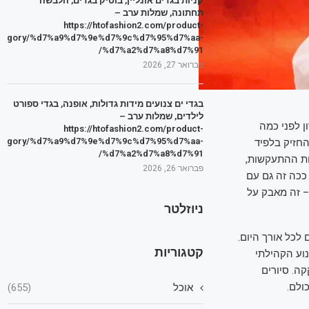
קניות בגדים אונליין, בוטיק בגדים, הלבשה
תחתונה, שמלות ערב –
https://htofashion2.com/product-
tegory/%d7%a9%d7%9e%d7%9c%d7%95%d7%aa-
%d7%a2%d7%a8%d7%91/
פברואר 27, 2026
בגדי ים צנועים מידות גדולות, אופנה, בגדי ספורט
לילדים, שמלות ערב –
ן לפני כמה
https://htofashion2.com/product-
tegory/%d7%a9%d7%9e%d7%9c%d7%95%d7%aa-
החזיק בלפיד
%d7%a2%d7%a8%d7%91/
ות ההתעקשות,
פברואר 26, 2026
 ככה זה גם עם
– זה מאבק על
ניוזלטר
בי ירושלים לכל אורך היום.
קטגוריות
וע הקהילתי
קה. סיורים
ולם.
אוכל
(655)