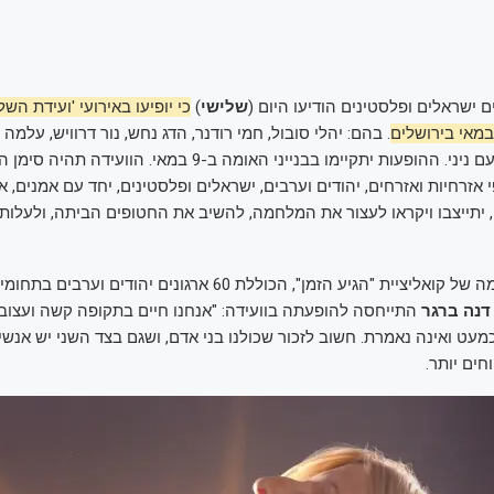
 ישראלים ופלסטינים הודיעו היום (
שלישי
)
כי יופיעו באירועי 'ועידת הש
. בהם: יהלי סובול, חמי רודנר, הדג נחש, נור דרוויש, עלמה ג
מירה עווד ואחינועם ניני. ההופעות יתקיימו בבנייני האומה ב-9 במאי. הו
זרחיות ואזרחים, יהודים וערבים, ישראלים ופלסטינים, יחד עם אמנים, א
 יתייצבו ויקראו לעצור את המלחמה, להשיב את החטופים הביתה, ולעלות
הוועידה הינה יוזמה של קואליציית "הגיע הזמן", הכוללת 60 ארגונים יהודים
דנה ברגר
התייחסה להופעתה בוועידה: "אנחנו חיים בתקופה קשה ועצוב
מעט ואינה נאמרת. חשוב לזכור שכולנו בני אדם, ושגם בצד השני יש אנש
חים יותר.