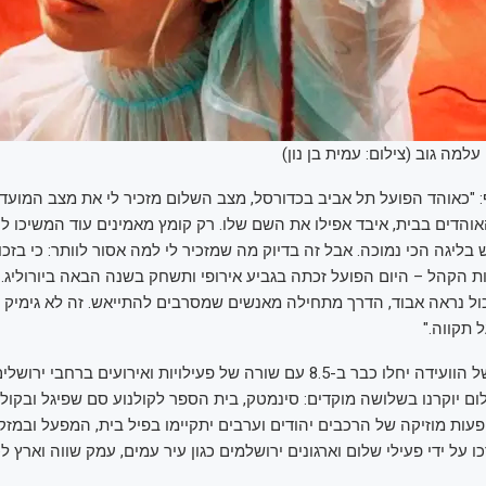
למה גוב (צילום: עמית בן נון)
ף: "כאוהד הפועל תל אביב בכדורסל, מצב השלום מזכיר לי את מצב המועדו
אוהדים בבית, איבד אפילו את השם שלו. רק קומץ מאמינים עוד המשיכו ל
ליגה הכי נמוכה. אבל זה בדיוק מה שמזכיר לי למה אסור לוותר: כי בזכ
כות הקהל – היום הפועל זכתה בגביע אירופי ותשחק בשנה הבאה ביורוליג.
ל נראה אבוד, הדרך מתחילה מאנשים שמסרבים להתייאש. זה לא גימיק 
 תקווה."
אירועי התרבות של הוועידה יחלו כבר ב-8.5 עם שורה של פעילויות ואירועים ברח
ם יוקרנו בשלושה מוקדים: סינמטק, בית הספר לקולנוע סם שפיגל ובקולנ
פעות מוזיקה של הרכבים יהודים וערבים יתקיימו בפיל בית, המפעל ובמזק
ו על ידי פעילי שלום וארגונים ירושלמים כגון עיר עמים, עמק שווה וארץ לכ