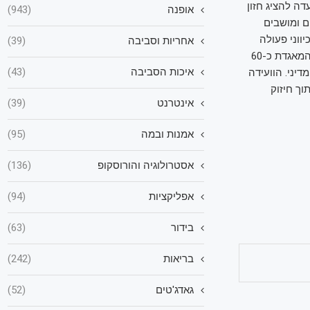
זמה רחבת היקף שנועדה להציג חזון
אופנה
(943)
ם ומושבים
ווני פעולה
אחריות וסביבה
(39)
מעשיים ליצירת מציאות של שלום. היוזמה היא חלק מפעילותה של קואליציית "הגיע הזמן", המאגדת כ-60
איכות הסביבה
(43)
יני. הוועידה
וך חיזוק
אינטרנט
(39)
אמנות ובמה
(95)
אסטרולוגיה והורוסקופ
(136)
אפליקציות
(94)
בידור
(63)
בריאות
(242)
גאדג'טים
(52)