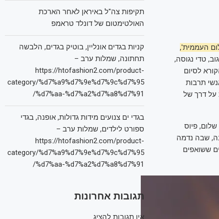
תקיפות צה"ל באיראן לאחר הארכת
האולטימטום של דונלד טראמפ
קניות בגדים אונליין, בוטיק בגדים, הלבשה
לום העממית',
תחתונה, שמלות ערב –
וב, טדי נגוסה,
https://htofashion2.com/product-
ועידה תהיה סימן הקורא לסיום
category/%d7%a9%d7%9e%d7%9c%d7%95
נשי תרבות
%d7%aa-%d7%a2%d7%a8%d7%91/
 על דרך של
בגדי ים צנועים מידות גדולות, אופנה, בגדי
 וערבים בתחומי שלום, פיוס
ספורט לילדים, שמלות ערב –
ה, שבה נדמה
https://htofashion2.com/product-
ים ששואפים
category/%d7%a9%d7%9e%d7%9c%d7%95
%d7%aa-%d7%a2%d7%a8%d7%91/
תגובות אחרונות
אין תגובות להציג.