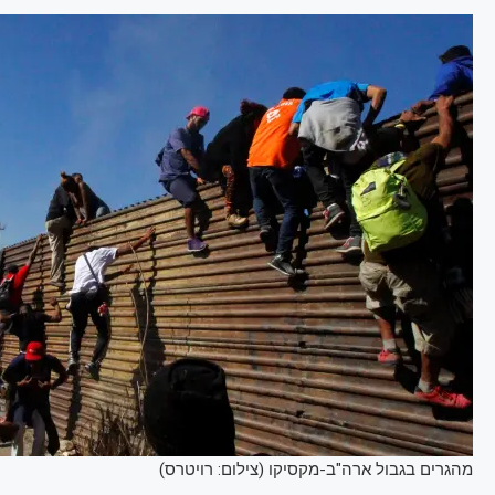
מהגרים בגבול ארה"ב-מקסיקו (צילום: רויטרס)