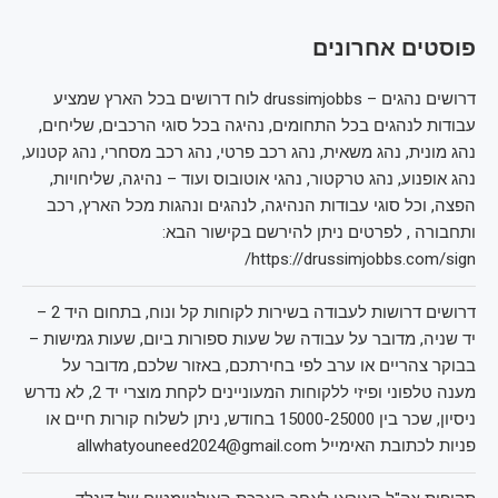
פוסטים אחרונים
דרושים נהגים – drussimjobbs לוח דרושים בכל הארץ שמציע
עבודות לנהגים בכל התחומים, נהיגה בכל סוגי הרכבים, שליחים,
נהג מונית, נהג משאית, נהג רכב פרטי, נהג רכב מסחרי, נהג קטנוע,
נהג אופנוע, נהג טרקטור, נהגי אוטובוס ועוד – נהיגה, שליחויות,
הפצה, וכל סוגי עבודות הנהיגה, לנהגים ונהגות מכל הארץ, רכב
ותחבורה , לפרטים ניתן להירשם בקישור הבא:
https://drussimjobbs.com/sign/
דרושים דרושות לעבודה בשירות לקוחות קל ונוח, בתחום היד 2 –
יד שניה, מדובר על עבודה של שעות ספורות ביום, שעות גמישות –
בבוקר צהריים או ערב לפי בחירתכם, באזור שלכם, מדובר על
מענה טלפוני ופיזי ללקוחות המעוניינים לקחת מוצרי יד 2, לא נדרש
ניסיון, שכר בין 15000-25000 בחודש, ניתן לשלוח קורות חיים או
פניות לכתובת האימייל allwhatyouneed2024@gmail.com