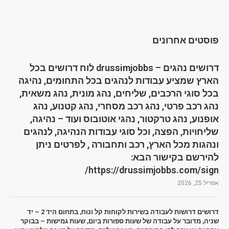
פוסטים אחרונים
דרושים נהגים – drussimjobbs לוח דרושים בכל
הארץ שמציע עבודות לנהגים בכל התחומים, נהיגה
בכל סוגי הרכבים, שליחים, נהג מונית, נהג משאית,
נהג רכב פרטי, נהג רכב מסחרי, נהג קטנוע, נהג
אופנוע, נהג טרקטור, נהגי אוטובוס ועוד – נהיגה,
שליחויות, הפצה, וכל סוגי עבודות הנהיגה, לנהגים
ונהגות מכל הארץ, רכב ותחבורה , לפרטים ניתן
להירשם בקישור הבא:
https://drussimjobbs.com/sign/
אפריל 25, 2026
דרושים דרושות לעבודה בשירות לקוחות קל ונוח, בתחום היד 2 – יד
שניה, מדובר על עבודה של שעות ספורות ביום, שעות גמישות – בבוקר