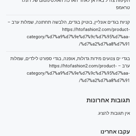
תקיפות צה"ל באיראן לאחר הארכת האולטימטום של דונלד
טראמפ
קניות בגדים אונליין, בוטיק בגדים, הלבשה תחתונה, שמלות ערב –
https://htofashion2.com/product-
category/%d7%a9%d7%9e%d7%9c%d7%95%d7%aa-
%d7%a2%d7%a8%d7%91/
בגדי ים צנועים מידות גדולות, אופנה, בגדי ספורט לילדים, שמלות
ערב – https://htofashion2.com/product-
category/%d7%a9%d7%9e%d7%9c%d7%95%d7%aa-
%d7%a2%d7%a8%d7%91/
תגובות אחרונות
אין תגובות להציג.
עקבו אחרינו