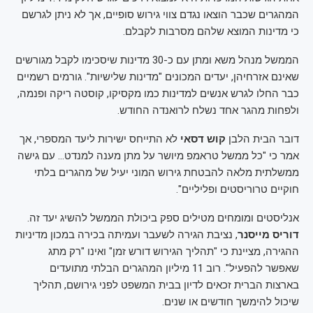
המהגרים שכבר הוצאו נגדם צווי גירוש סופיים, אך לא ניתן לגרשם
כי מדינות המוצא שלהם מסרבות לקבלם.
הממשל מנהל משא ומתן עם כ-30 מדינות שיסכימו לקבל מגורשים
שאינם אזרחיהן, יעדים המכונים "מדינות שלישיות". גורמים רשמיים
כבר החלו לגרש אנשים למדינות כמו מקסיקו, קוסטה ריקה ופנמה,
ולפחות מהגר אחד נשלח לרואנדה החודש.
דובר הבית הלבן
קוש דסאי
לא התייחס ישירות ליעד המספרי, אך
אמר כי "כל ממשל טראמפ מיושר על מתן מענה למנדט… עם גישה
ממשלתית מלאה להבטחת גירוש המוני יעיל של מהגרים בלתי
חוקיים טרוריסטים ופליליים".
אנליסטים ומומחים מטילים ספק ביכולת הממשל להשיג יעד זה.
דוריס מייסנר
, נציבת הגירה לשעבר ועמיתה בכירה במכון מדיניות
ההגירה, מציינת כי "תהליך הגירוש דורש זמן" ואינו "רק מתג
שאפשר להפעיל". רוב 11 מיליון המהגרים הבלתי מתועדים
בארצות הברית זכאים לדיון בבית המשפט לפני גירושם, תהליך
שיכול להימשך חודשים או שנים.