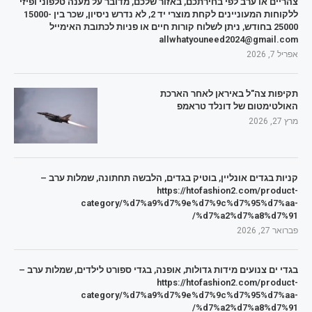
צהריים או ערב לפי בחירתכם, באזור שלכם, מדובר על מענה טלפוני ופיזי
ללקוחות המעוניינים לקחת מוצרי יד 2, לא נדרש ניסיון, שכר בין 15000-
25000 בחודש, ניתן לשלוח קורות חיים או פניות לכתובת האימייל
allwhatyouneed2024@gmail.com
אפריל 7, 2026
תקיפות צה"ל באיראן לאחר הארכת
האולטימטום של דונלד טראמפ
מרץ 27, 2026
קניות בגדים אונליין, בוטיק בגדים, הלבשה תחתונה, שמלות ערב –
https://htofashion2.com/product-
category/%d7%a9%d7%9e%d7%9c%d7%95%d7%aa-
%d7%a2%d7%a8%d7%91/
פברואר 27, 2026
בגדי ים צנועים מידות גדולות, אופנה, בגדי ספורט לילדים, שמלות ערב –
https://htofashion2.com/product-
category/%d7%a9%d7%9e%d7%9c%d7%95%d7%aa-
%d7%a2%d7%a8%d7%91/