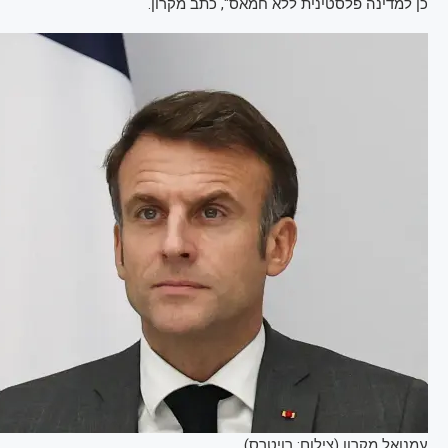
כן למדינה פלסטינית ללא חמאס", כתב מקרון.
עמנואל מקרון (צילום: רויטרס)