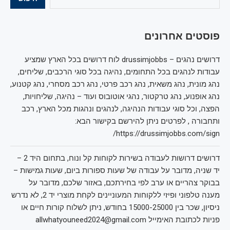
פוסטים אחרונים
דרושים נהגים – drussimjobbs לוח דרושים בכל הארץ שמציע
עבודות לנהגים בכל התחומים, נהיגה בכל סוגי הרכבים, שליחים,
נהג מונית, נהג משאית, נהג רכב פרטי, נהג רכב מסחרי, נהג קטנוע,
נהג אופנוע, נהג טרקטור, נהגי אוטובוס ועוד – נהיגה, שליחויות,
הפצה, וכל סוגי עבודות הנהיגה, לנהגים ונהגות מכל הארץ, רכב
ותחבורה , לפרטים ניתן להירשם בקישור הבא:
https://drussimjobbs.com/sign/
דרושים דרושות לעבודה בשירות לקוחות קל ונוח, בתחום היד 2 –
יד שניה, מדובר על עבודה של שעות ספורות ביום, שעות גמישות –
בבוקר צהריים או ערב לפי בחירתכם, באזור שלכם, מדובר על
מענה טלפוני ופיזי ללקוחות המעוניינים לקחת מוצרי יד 2, לא נדרש
ניסיון, שכר בין 15000-25000 בחודש, ניתן לשלוח קורות חיים או
פניות לכתובת האימייל allwhatyouneed2024@gmail.com