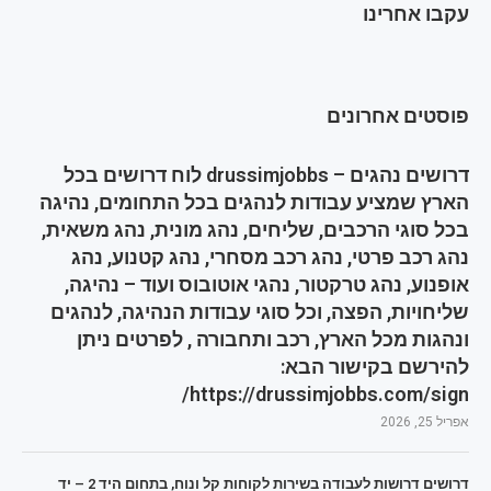
עקבו אחרינו
פוסטים אחרונים
דרושים נהגים – drussimjobbs לוח דרושים בכל
הארץ שמציע עבודות לנהגים בכל התחומים, נהיגה
בכל סוגי הרכבים, שליחים, נהג מונית, נהג משאית,
נהג רכב פרטי, נהג רכב מסחרי, נהג קטנוע, נהג
אופנוע, נהג טרקטור, נהגי אוטובוס ועוד – נהיגה,
שליחויות, הפצה, וכל סוגי עבודות הנהיגה, לנהגים
ונהגות מכל הארץ, רכב ותחבורה , לפרטים ניתן
להירשם בקישור הבא:
https://drussimjobbs.com/sign/
אפריל 25, 2026
דרושים דרושות לעבודה בשירות לקוחות קל ונוח, בתחום היד 2 – יד