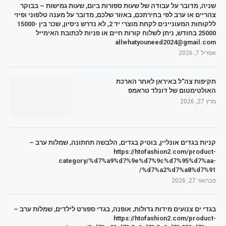
שניה, מדובר על עבודה של שעות ספורות ביום, שעות גמישות – בבוקר
צהריים או ערב לפי בחירתכם, באזור שלכם, מדובר על מענה טלפוני ופיזי
ללקוחות המעוניינים לקחת מוצרי יד 2, לא נדרש ניסיון, שכר בין 15000-
25000 בחודש, ניתן לשלוח קורות חיים או פניות לכתובת האימייל
allwhatyouneed2024@gmail.com
אפריל 7, 2026
תקיפות צה"ל באיראן לאחר הארכת
האולטימטום של דונלד טראמפ
מרץ 27, 2026
קניות בגדים אונליין, בוטיק בגדים, הלבשה תחתונה, שמלות ערב –
https://htofashion2.com/product-
category/%d7%a9%d7%9e%d7%9c%d7%95%d7%aa-
%d7%a2%d7%a8%d7%91/
פברואר 27, 2026
בגדי ים צנועים מידות גדולות, אופנה, בגדי ספורט לילדים, שמלות ערב –
https://htofashion2.com/product-