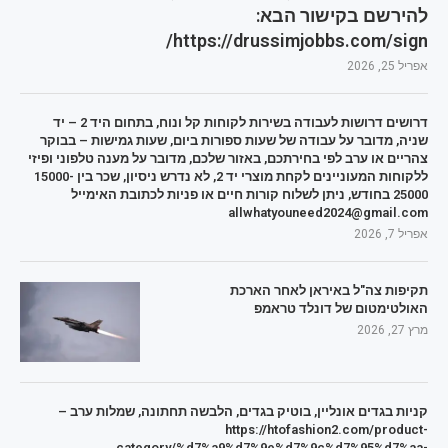
להירשם בקישור הבא:
https://drussimjobbs.com/sign/
אפריל 25, 2026
דרושים דרושות לעבודה בשירות לקוחות קל ונוח, בתחום היד 2 – יד
שניה, מדובר על עבודה של שעות ספורות ביום, שעות גמישות – בבוקר
צהריים או ערב לפי בחירתכם, באזור שלכם, מדובר על מענה טלפוני ופיזי
ללקוחות המעוניינים לקחת מוצרי יד 2, לא נדרש ניסיון, שכר בין 15000-
25000 בחודש, ניתן לשלוח קורות חיים או פניות לכתובת האימייל
allwhatyouneed2024@gmail.com
אפריל 7, 2026
תקיפות צה"ל באיראן לאחר הארכת
האולטימטום של דונלד טראמפ
מרץ 27, 2026
קניות בגדים אונליין, בוטיק בגדים, הלבשה תחתונה, שמלות ערב –
https://htofashion2.com/product-
category/%d7%a9%d7%9e%d7%9c%d7%95%d7%aa-