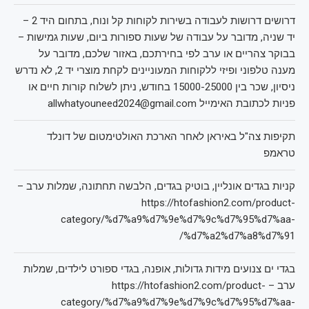
דרושים דרושות לעבודה בשירות לקוחות קל ונוח, בתחום היד 2 –
יד שניה, מדובר על עבודה של שעות ספורות ביום, שעות גמישות –
בבוקר צהריים או ערב לפי בחירתכם, באזור שלכם, מדובר על
מענה טלפוני ופיזי ללקוחות המעוניינים לקחת מוצרי יד 2, לא נדרש
ניסיון, שכר בין 15000-25000 בחודש, ניתן לשלוח קורות חיים או
פניות לכתובת האימייל allwhatyouneed2024@gmail.com
תקיפות צה"ל באיראן לאחר הארכת האולטימטום של דונלד
טראמפ
קניות בגדים אונליין, בוטיק בגדים, הלבשה תחתונה, שמלות ערב –
https://htofashion2.com/product-
category/%d7%a9%d7%9e%d7%9c%d7%95%d7%aa-
%d7%a2%d7%a8%d7%91/
בגדי ים צנועים מידות גדולות, אופנה, בגדי ספורט לילדים, שמלות
ערב – https://htofashion2.com/product-
category/%d7%a9%d7%9e%d7%9c%d7%95%d7%aa-