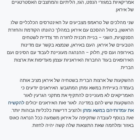
אמריקאיות במגזרי הנפט, הגז, הליתיום והמחצבים האסטרטגיים
של איראן.
שני מהלכים של טראמפ מצביעים על האינטרסים הכלכליים שלו:
הראשון, ביטול ההסכם עם איראן במהלך כהונתו הקודמת והחזרת
הסנקציות, השני – בניית תכנית לחזרה חד צדדית לשטחים
הטבעיים של איראן. העם באיראן, שנמצא בקשר עם מדינות
באירופה ועם סין, חלוק – ההנהגה מעוניינת לעבוד עם הסינים ועם
האירופאים בעוד החברות האיראניות עצמן מעדיפות את ארצות
הברית.
ההשקעות של ארצות הברית בשטחיה של איראן מציב אותה
בעמדה בעייתית במשא ומתן המתגבש. האיראנים יודעים כי
האמריקאים לא מעוניינים להתקיף את מתקני הגרעין לאור
ההשקעות שיש להם במדינה. לאור זאת האיראנים יכולים
להקשיח
את עמדותיהם במשא ומתן
ולהציב דרישות כלכליות גבוהות יותר.
זאת בנוסף לעובדה שתקיפה על איראן משמעה ככל הנראה כאוס
באזור ומלחמה שאת התוצאות שלה קשה יהיה לחזות.