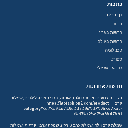
כתבות
דף הבית
בידור
חדשות בארץ
חדשות בעולם
טכנולוגיה
ספורט
כדורגל ישראלי
חדשות אחרונות
בגדי ים צנועים מידות גדולות, אופנה, בגדי ספורט לילדים, שמלות
ערב – https://htofashion2.com/product-
category/%d7%a9%d7%9e%d7%9c%d7%95%d7%aa-
%d7%a2%d7%a8%d7%91/
שמלת ערב זולה, שמלת ערב טורקיז, שמלת ערב יוקרתית, שמלות