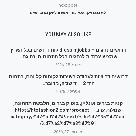
next post
לא מצחיק: אסי כהן ואשתו ליאן מתגרשים
YOU MAY ALSO LIKE
דרושים נהגים – drussimjobbs לוח דרושים בכל הארץ
שמציע עבודות לנהגים בכל התחומים, נהיגה...
אפריל 25, 2026
דרושים דרושות לעבודה בשירות לקוחות קל ונוח, בתחום
היד 2 – יד שניה, מדובר...
אפריל 7, 2026
קניות בגדים אונליין, בוטיק בגדים, הלבשה תחתונה,
שמלות ערב – https://htofashion2.com/product-
category/%d7%a9%d7%9e%d7%9c%d7%95%d7%aa-
%d7%a2%d7%a8%d7%91/
פברואר 27, 2026