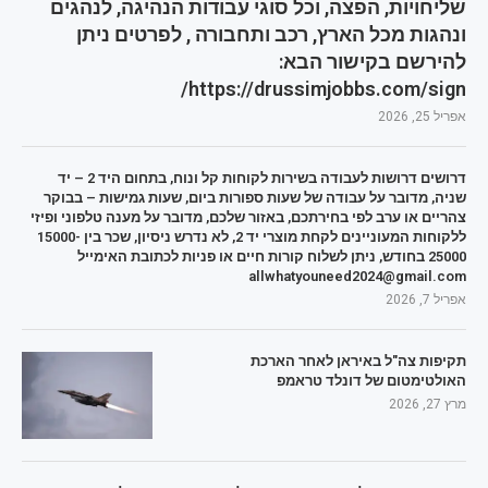
שליחויות, הפצה, וכל סוגי עבודות הנהיגה, לנהגים
ונהגות מכל הארץ, רכב ותחבורה , לפרטים ניתן
להירשם בקישור הבא:
https://drussimjobbs.com/sign/
אפריל 25, 2026
דרושים דרושות לעבודה בשירות לקוחות קל ונוח, בתחום היד 2 – יד
שניה, מדובר על עבודה של שעות ספורות ביום, שעות גמישות – בבוקר
צהריים או ערב לפי בחירתכם, באזור שלכם, מדובר על מענה טלפוני ופיזי
ללקוחות המעוניינים לקחת מוצרי יד 2, לא נדרש ניסיון, שכר בין 15000-
25000 בחודש, ניתן לשלוח קורות חיים או פניות לכתובת האימייל
allwhatyouneed2024@gmail.com
אפריל 7, 2026
תקיפות צה"ל באיראן לאחר הארכת
האולטימטום של דונלד טראמפ
מרץ 27, 2026