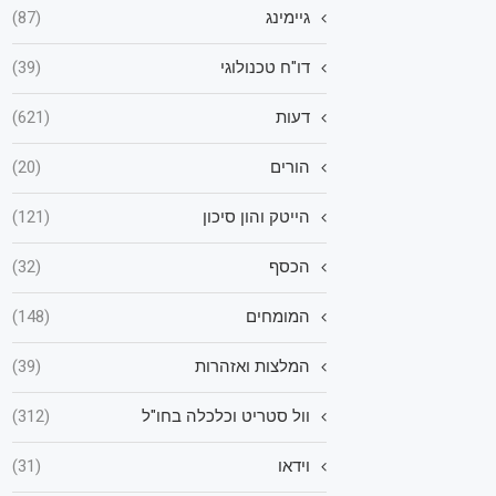
גיימינג
(87)
דו"ח טכנולוגי
(39)
דעות
(621)
הורים
(20)
הייטק והון סיכון
(121)
הכסף
(32)
המומחים
(148)
המלצות ואזהרות
(39)
וול סטריט וכלכלה בחו"ל
(312)
וידאו
(31)