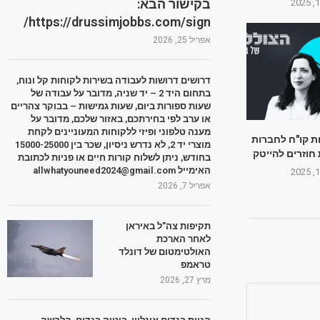
בקישור הבא:
https://drussimjobbs.com/sign/
אפריל 25, 2026
דרושים דרושות לעבודה בשירות לקוחות קל ונוח,
בתחום היד 2 – יד שניה, מדובר על עבודה של
שעות ספורות ביום, שעות גמישות – בבוקר צהריים
או ערב לפי בחירתכם, באזור שלכם, מדובר על
מענה טלפוני ופיזי ללקוחות המעוניינים לקחת
ת קו"ח לחברות
מוצרי יד 2, לא נדרש ניסיון, שכר בין 15000-25000
 חוזרים להייטק
בחודש, ניתן לשלוח קורות חיים או פניות לכתובת
האימייל allwhatyouneed2024@gmail.com
אפריל 7, 2026
תקיפות צה"ל באיראן
לאחר הארכת
האולטימטום של דונלד
טראמפ
מרץ 27, 2026