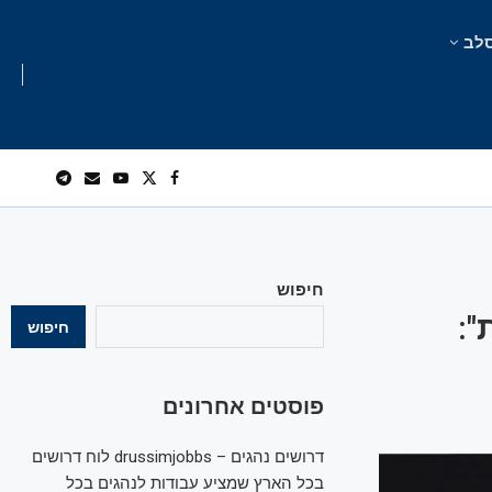
לב
חיפוש
ו-"60 דקות":
חיפוש
פוסטים אחרונים
דרושים נהגים – drussimjobbs לוח דרושים
בכל הארץ שמציע עבודות לנהגים בכל