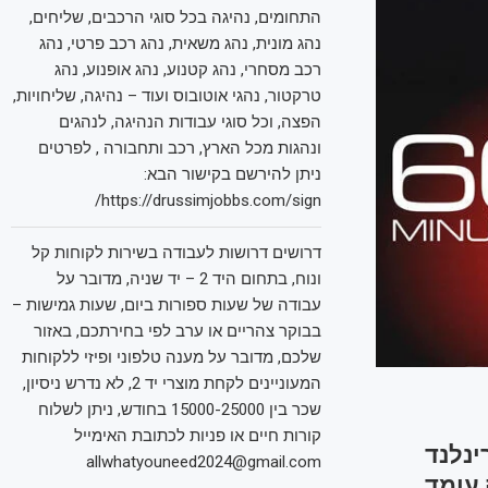
התחומים, נהיגה בכל סוגי הרכבים, שליחים,
נהג מונית, נהג משאית, נהג רכב פרטי, נהג
רכב מסחרי, נהג קטנוע, נהג אופנוע, נהג
טרקטור, נהגי אוטובוס ועוד – נהיגה, שליחויות,
הפצה, וכל סוגי עבודות הנהיגה, לנהגים
ונהגות מכל הארץ, רכב ותחבורה , לפרטים
ניתן להירשם בקישור הבא:
https://drussimjobbs.com/sign/
דרושים דרושות לעבודה בשירות לקוחות קל
ונוח, בתחום היד 2 – יד שניה, מדובר על
עבודה של שעות ספורות ביום, שעות גמישות –
בבוקר צהריים או ערב לפי בחירתכם, באזור
שלכם, מדובר על מענה טלפוני ופיזי ללקוחות
המעוניינים לקחת מוצרי יד 2, לא נדרש ניסיון,
שכר בין 15000-25000 בחודש, ניתן לשלוח
קורות חיים או פניות לכתובת האימייל
ינלנד
allwhatyouneed2024@gmail.com
 עומד