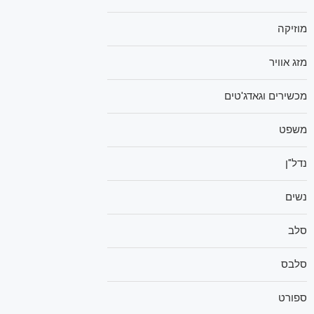
מוזיקה
מזג אוויר
מכשירים וגאדג'טים
משפט
נדל"ן
נשים
סלב
סלבס
ספורט