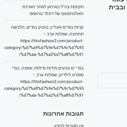
 של טראמפ, מעכבת את מיזוג החברה האם של CBS, ובבית
תקיפות צה"ל באיראן לאחר הארכת
האולטימטום של דונלד טראמפ
קניות בגדים אונליין, בוטיק בגדים, הלבשה
תחתונה, שמלות ערב –
https://htofashion2.com/product-
category/%d7%a9%d7%9e%d7%9c%d7%95
%d7%aa-%d7%a2%d7%a8%d7%91/
בגדי ים צנועים מידות גדולות, אופנה, בגדי
ספורט לילדים, שמלות ערב –
https://htofashion2.com/product-
category/%d7%a9%d7%9e%d7%9c%d7%95
%d7%aa-%d7%a2%d7%a8%d7%91/
תגובות אחרונות
אין תגובות להציג.