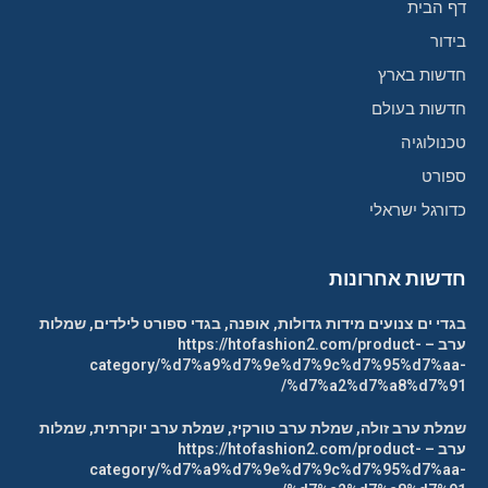
דף הבית
בידור
חדשות בארץ
חדשות בעולם
טכנולוגיה
ספורט
כדורגל ישראלי
חדשות אחרונות
בגדי ים צנועים מידות גדולות, אופנה, בגדי ספורט לילדים, שמלות
ערב – https://htofashion2.com/product-
category/%d7%a9%d7%9e%d7%9c%d7%95%d7%aa-
%d7%a2%d7%a8%d7%91/
שמלת ערב זולה, שמלת ערב טורקיז, שמלת ערב יוקרתית, שמלות
ערב – https://htofashion2.com/product-
category/%d7%a9%d7%9e%d7%9c%d7%95%d7%aa-