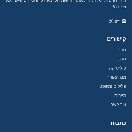
אתר חדשות "מלחמה" , אתר חדשות הכי מעודכן והכי חם שיש ללא
צנזורה!
דוא"ל:
קישורים
סקס
סלב
פוליטיקה
מזג האוויר
פלילים ומשפט
תיירות
צור קשר
כתבות