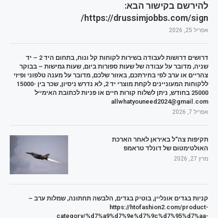
להירשם בקישור הבא:
https://drussimjobbs.com/sign/
אפריל 25, 2026
דרושים דרושות לעבודה בשירות לקוחות קל ונוח, בתחום היד 2 – יד
שניה, מדובר על עבודה של שעות ספורות ביום, שעות גמישות – בבוקר
צהריים או ערב לפי בחירתכם, באזור שלכם, מדובר על מענה טלפוני ופיזי
ללקוחות המעוניינים לקחת מוצרי יד 2, לא נדרש ניסיון, שכר בין 15000-
25000 בחודש, ניתן לשלוח קורות חיים או פניות לכתובת האימייל
allwhatyouneed2024@gmail.com
אפריל 7, 2026
תקיפות צה"ל באיראן לאחר הארכת
האולטימטום של דונלד טראמפ
מרץ 27, 2026
קניות בגדים אונליין, בוטיק בגדים, הלבשה תחתונה, שמלות ערב –
https://htofashion2.com/product-
category/%d7%a9%d7%9e%d7%9c%d7%95%d7%aa-