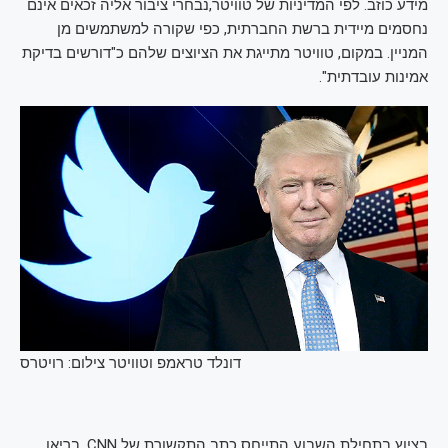
מידע כוזב. לפי המדיניות של טוויטר,נבחרי ציבור אליה זכאים אינם
נחסמים מיידית ברשת החברתית, כפי שקורה למשתמשים מן
המניין. במקום, טוויטר מתייגת את הציוצים שלהם כ"דורשים בדיקת
אמינות עובדתית".
דונלד טראמפ וטוויטר
צילום: רויטרס
בציוץ בתחילת השבוע התייחס כתב התקשורת של CNN, בריאן