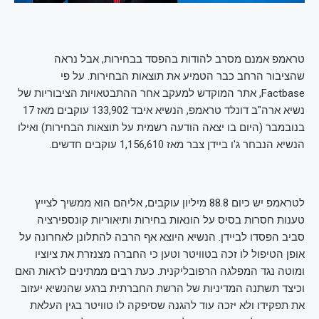
טראמפ אמנם מסרב להודות בהפסד בבחירות, אבל נראה
שהציבור הרחב כבר הטמיע את תוצאות הבחירות. על פי
Factbase, אתר המוקדש למעקב אחר ההתבטאויות הציבוריות של
נשיא ארה"ב דונלד טראמפ, הנשיא איבד 133,902 עוקבים מאז 17
בנובמבר (היום בו יצאה הודעה רשמית על תוצאות הבחירות) ואילו
הנשיא הנבחר ג'ו ביידן צבר מאז 1,156,610 עוקבים חדשים.
לטראמפ יש כיום 88.8 מיליון עוקבים, אליהם הוא ממשיך לצייץ
טענות חסרות בסיס על הונאות בחירות ותיאוריות קונספירציה
סביב הפסדו לביידן. הנשיא היוצא אף הרבה להתלונן לאחרונה על
אופן הטיפול לו זכה בטוויטר וטען כי החברה מצנזרת את ציוציו
ומוטה נגד המפלגה הרפובליקנית. כעת רבים ממתינים לראות האם
וכיצד תשתנה המדיניות של הרשת החברתית ברגע שהנשיא יעזוב
את תפקידו ולא יזכה עוד להגנה שסיפקה לו טוויטר בגין העלאת