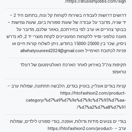
https://drussimjobbs.com/sign/
דרושים דרושות לעבודה בשירות לקוחות קל ונוח, בתחום היד 2 –
יד שניה, מדובר על עבודה של שעות ספורות ביום, שעות גמישות –
בבוקר צהריים או ערב לפי בחירתכם, באזור שלכם, מדובר על
מענה טלפוני ופיזי ללקוחות המעוניינים לקחת מוצרי יד 2, לא נדרש
ניסיון, שכר בין 15000-25000 בחודש, ניתן לשלוח קורות חיים או
פניות לכתובת האימייל allwhatyouneed2024@gmail.com
תקיפות צה"ל באיראן לאחר הארכת האולטימטום של דונלד
טראמפ
קניות בגדים אונליין, בוטיק בגדים, הלבשה תחתונה, שמלות ערב –
https://htofashion2.com/product-
category/%d7%a9%d7%9e%d7%9c%d7%95%d7%aa-
%d7%a2%d7%a8%d7%91/
בגדי ים צנועים מידות גדולות, אופנה, בגדי ספורט לילדים, שמלות
ערב – https://htofashion2.com/product-