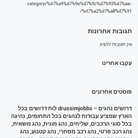
category/%d7%a9%d7%9e%d7%9c%d7%95%d7%aa-
%d7%a2%d7%a8%d7%91/
תגובות אחרונות
אין תגובות להציג.
עקבו אחרינו
פוסטים אחרונים
דרושים נהגים – drussimjobbs לוח דרושים בכל
הארץ שמציע עבודות לנהגים בכל התחומים, נהיגה
בכל סוגי הרכבים, שליחים, נהג מונית, נהג משאית,
נהג רכב פרטי, נהג רכב מסחרי, נהג קטנוע, נהג