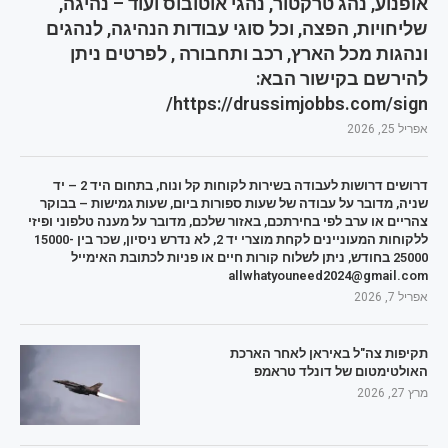
אופנוע, נהג טרקטור, נהגי אוטובוס ועוד – נהיגה,
שליחויות, הפצה, וכל סוגי עבודות הנהיגה, לנהגים
ונהגות מכל הארץ, רכב ותחבורה , לפרטים ניתן
להירשם בקישור הבא:
https://drussimjobbs.com/sign/
אפריל 25, 2026
דרושים דרושות לעבודה בשירות לקוחות קל ונוח, בתחום היד 2 – יד
שניה, מדובר על עבודה של שעות ספורות ביום, שעות גמישות – בבוקר
צהריים או ערב לפי בחירתכם, באזור שלכם, מדובר על מענה טלפוני ופיזי
ללקוחות המעוניינים לקחת מוצרי יד 2, לא נדרש ניסיון, שכר בין 15000-
25000 בחודש, ניתן לשלוח קורות חיים או פניות לכתובת האימייל
allwhatyouneed2024@gmail.com
אפריל 7, 2026
תקיפות צה"ל באיראן לאחר הארכת
האולטימטום של דונלד טראמפ
מרץ 27, 2026