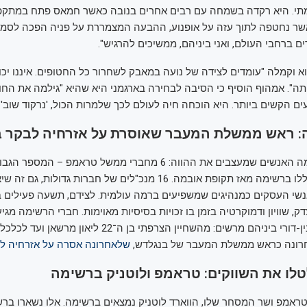
תי. היא רקדה בשמחה עם רבים אחרים בנובה כאשר חמאס פתח במתקפ
אשר נחטפה לתוך עזה על אופנוע, ההבעה המצמררת על פניה הפכה לסמ
ם ברחבי העולם, ואני ביניהם, ממשיכים להרגיש".
א וקמלה "עומדים לצידה של נועה במאבק לשחרור כל החטופים. איננו יכול
תה". אמהוף הוסיף כי הסיבה לבחירה בארגמני היא שהיא "גילמה את החו
ים הקשים ביותר. היא הוכחה חיה לעולם לכך שלמרות הכול, 'נרקוד שוב'".
: ראש ממשלת המעבר שאוסרת על אזרחיה לבקר 
עוד נבחרו ברשימה האנשים שמעצבים את ההווה: 6 מחברי ממשל טראמפ – ה
אנשי ממשל שנכללו ברשימה מאז תקופת אובמה. 16 מנכ"לים של חברות גדו
שי העסקים כמנהיגים שמשפיעים ברמה עולמית. לצידם, תשעה פעילים ב
שונות, והפער הבין-דורי ביניהם מרשים: מהשחיין הצרפתי בן ה־22
שלאחרונה אסרה על אזרחיה לב
לו את השווקים: טראמפ ולוטניק ברשימה
טראמפ ושר המסחר שלו, הווארד לוטניק נמצאים ברשימה. אלו נשארו בר