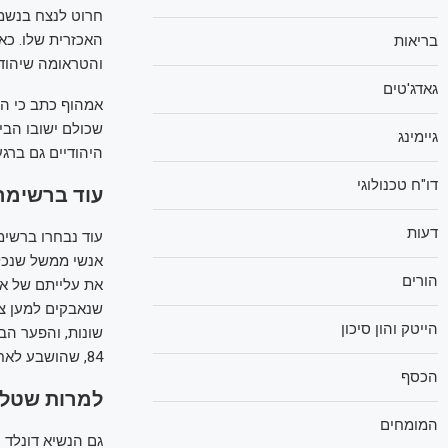
חרוט לנצח בנשמ
האכזרית שלו. כ
בריאות
והטראומה שיהודי
גאדג'טים
אמהוף כתב כי הו
שכולם ישובו הבי
גיימינג
היהודיים גם ברגע
דו"ח טכנולוגי
עוד ברשימה
דעות
הורים
את עלייתם של אנ
הייטק והון סיכון
84, שהושבע לאחרונה כראש ממשלת המעבר של בנגלדש,
הכסף
למרות שטלט
המומחים
גם הנשיא דונלד 