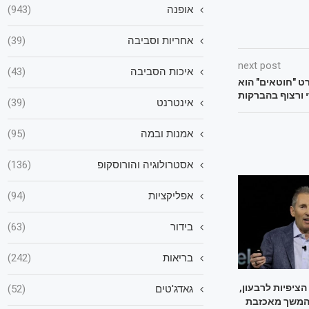
אופנה
(943)
אחריות וסביבה
(39)
next post
איכות הסביבה
(43)
ט "חוטאים" הוא
 ורצוף בהברקות
אינטרנט
(39)
אמנות ובמה
(95)
אסטרולוגיה והורוסקופ
(136)
אפליקציות
(94)
בידור
(63)
בריאות
(242)
הציפיות לרבעון,
גאדג'טים
(52)
המשך מאכזבת