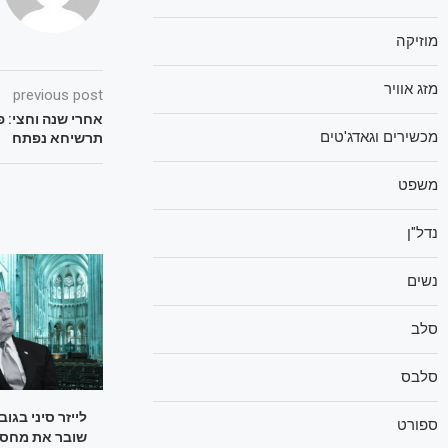
מוזיקה
מזג אוויר
previous post
אחרי שנה וחצי: 
מכשירים וגאדג'טים
תרשיחא נפתח
משפט
נדל"ן
נשים
סלב
סלבס
ספורט
שובר את מחסו