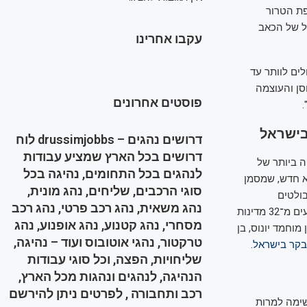
ת הטרור
ל של הכאב
עקבו אחרינו
ים לוותר עד
סן והעוצמה
פוסטים אחרונים
בישראל
דרושים נהגים – drussimjobbs לוח
דרושים בכל הארץ שמציע עבודות
מספר הגבוה ביותר של
לנהגים בכל התחומים, נהיגה בכל
לות, גם זה שיא חדש, שמסמן
סוגי הרכבים, שליחים, נהג מונית,
ולטים
נהג משאית, נהג רכב פרטי, נהג רכב
שנאבקים למען צדק, שוויון ודמוקרטיה בזמן בו זכויות בסיסיות מאוימות. חברי הרשימה מגיעים מ־32 מדינות
מסחרי, נהג קטנוע, נהג אופנוע, נהג
 ליאון מרשאן ועד לכלכלן מוחמד יונוס, בן
טרקטור, נהגי אוטובוס ועוד – נהיגה,
קר בישראל.
שליחויות, הפצה, וכל סוגי עבודות
הנהיגה, לנהגים ונהגות מכל הארץ,
רכב ותחבורה , לפרטים ניתן להירשם
שימה למרות