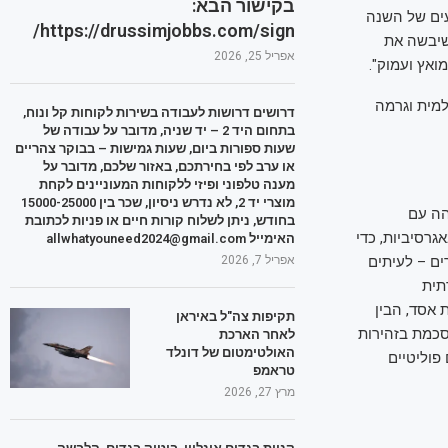
בקישור הבא:
ם רשימת 100 האנשים המשפיעים של השנה
https://drussimjobbs.com/sign/
שיבשה את
אפריל 25, 2026
ואץ ועמוק".
מית וגרמה
דרושים דרושות לעבודה בשירות לקוחות קל ונוח,
בתחום היד 2 – יד שניה, מדובר על עבודה של
שעות ספורות ביום, שעות גמישות – בבוקר צהריים
או ערב לפי בחירתכם, באזור שלכם, מדובר על
מענה טלפוני ופיזי ללקוחות המעוניינים לקחת
מוצרי יד 2, לא נדרש ניסיון, שכר בין 15000-25000
הה עם
בחודש, ניתן לשלוח קורות חיים או פניות לכתובת
גרסיביות, כדי
האימייל allwhatyouneed2024@gmail.com
ים – לעיתים
אפריל 7, 2026
תית
 אסד, הבין
תקיפות צה"ל באיראן
סכמת בזהירות
לאחר הארכת
האולטימטום של דונלד
פוליטיים
טראמפ
מרץ 27, 2026