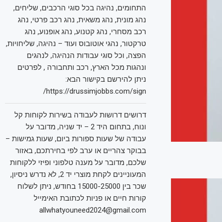
התחומים, נהיגה בכל סוגי הרכבים, שליחים,
נהג מונית, נהג משאית, נהג רכב פרטי, נהג
רכב מסחרי, נהג קטנוע, נהג אופנוע, נהג
טרקטור, נהגי אוטובוס ועוד – נהיגה, שליחויות,
הפצה, וכל סוגי עבודות הנהיגה, לנהגים
ונהגות מכל הארץ, רכב ותחבורה , לפרטים
ניתן להירשם בקישור הבא:
https://drussimjobbs.com/sign/
דרושים דרושות לעבודה בשירות לקוחות קל
ונוח, בתחום היד 2 – יד שניה, מדובר על
עבודה של שעות ספורות ביום, שעות גמישות –
בבוקר צהריים או ערב לפי בחירתכם, באזור
שלכם, מדובר על מענה טלפוני ופיזי ללקוחות
המעוניינים לקחת מוצרי יד 2, לא נדרש ניסיון,
שכר בין 15000-25000 בחודש, ניתן לשלוח
קורות חיים או פניות לכתובת האימייל
allwhatyouneed2024@gmail.com