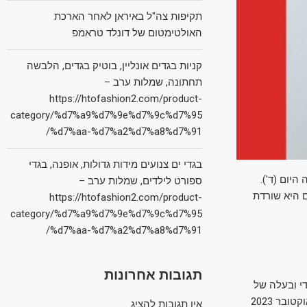
תקיפות צה"ל באיראן לאחר הארכת
האולטימטום של דונלד טראמפ
קניות בגדים אונליין, בוטיק בגדים, הלבשה
תחתונה, שמלות ערב –
https://htofashion2.com/product-
category/%d7%a9%d7%9e%d7%9c%d7%95
%d7%aa-%d7%a2%d7%a8%d7%91/
בגדי ים צנועים מידות גדולות, אופנה, בגדי
 ביותר של מגזין טיים לשנת 2025, פורסמה היום (ד').
ספורט לילדים, שמלות ערב –
ם היא שורדת
https://htofashion2.com/product-
category/%d7%a9%d7%9e%d7%9c%d7%95
%d7%aa-%d7%a2%d7%a8%d7%91/
תגובות אחרונות
י ובעלה של
סגנית נשיא ארה"ב לשעבר, קמלה האריס. אמהוף כתב: "הסרטון של נועה ארגמני מה-7 באוקטובר 2023
אין תגובות להציג.