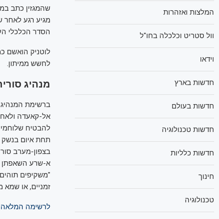
המלצות ואזהרות
מגיע רגע לאחר 
הסדר הכלכלי העו
וול סטריט וכלכלה בחו"ל
לוטניק הואשם כ
וידאו
לחשש ממיתון.
מנהיג סוריה
חדשות בארץ
ברשימת המנהיגים
חדשות בעולם
אל-קאעדה ולאחר 
להבטיח שלוחמיו 
חדשות טכנולוגיה
תחת איום בנשק –
בצפון-מערב סוריה
חדשות כלליות
א-שרע השאפתן שע
"משקיפים תוהים 
חינוך
זמניים, או שמא מ
טכנולוגיה
לרשימה המלאה