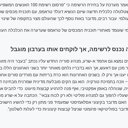
שהמגזין כתב במאמר מערכת על בחירת הרשימה כי "פרסו
שטלטלה כלכלית חדשה שיזם הנשיא דונלד טראמפ, עם תוכנית מכסים ש
למי. עבור רבים, מדובר באות נוסף לכך שהעולם מצוי בתקופה של שינוי מ
מי שעומד מאחורי תוכנית המכסים של טראמפ שערערה את הכלכלה העול
 נכנס לרשימה, אך לוקחים אותו בערבון מוגבל
 נמצא גם אחמד א-שרע, מנהיג סוריה החדש עליו נכתב "בעבר היה מזו
מכן עם דאעש, אך הוא בדבריו נלחם מאוחר יותר בשני הארגונים הללו בא
יענו אך ורק לו. בשנים האחרונות הוא כרת בריתות עם מורדים סורים אחר
 וזכה בתמיכת טורקיה. הוא גם הקים מובלעת מדינית שמרנית מבחינה ד
, שנוהלה באופן אפקטיבי, ואף פנה להרגיע קבוצות מיעוט. כדי להביס את
ליו להפוך גם למנהיג פוליטי ולא רק לכוח צבאי". הכתבה על א-שרע מ
האם מדובר בקיצוני אסלאמיסטי שמעמיד פני מתון רק כדי להשיג הישגים 
דובר בפוליטיקאי פרגמטי שניצל קבוצות קיצוניות כדי לעלות לשלטון".