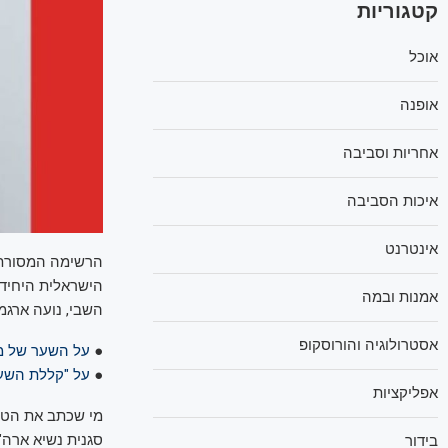
קטגוריות
אוכל
אופנה
אחריות וסביבה
איכות הסביבה
אינטרנט
הישראלית היחידה
אמנות ובמה
השבי, נועה ארגמנ
אסטרולוגיה והורוסקופ
●
על השער של מג
●
על "קללת השער
אפליקציות
מי שכתב את הטקס
בידור