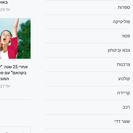
באוס
ספרות
יולי 29, 2025
פוליטיקה
פנאי
צבא וביטחון
צרכנות
אחרי 25 ש
בקהאם" עם סר
קולנוע
המונד
יולי 27, 2025
קריירה
רכב
שוגר דדי