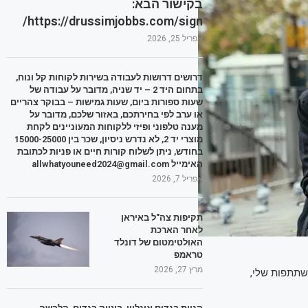
בקישור הבא:
https://drussimjobbs.com/sign/
אפריל 25, 2026
דרושים דרושות לעבודה בשירות לקוחות קל ונוח,
בתחום היד 2 – יד שניה, מדובר על עבודה של
שעות ספורות ביום, שעות גמישות – בבוקר צהריים
או ערב לפי בחירתכם, באזור שלכם, מדובר על
מענה טלפוני ופיזי ללקוחות המעוניינים לקחת
מוצרי יד 2, לא נדרש ניסיון, שכר בין 15000-25000
בחודש, ניתן לשלוח קורות חיים או פניות לכתובת
האימייל allwhatyouneed2024@gmail.com
אפריל 7, 2026
תקיפות צה"ל באיראן
לאחר הארכת
האולטימטום של דונלד
טראמפ
מרץ 27, 2026
שתתפות שלי,