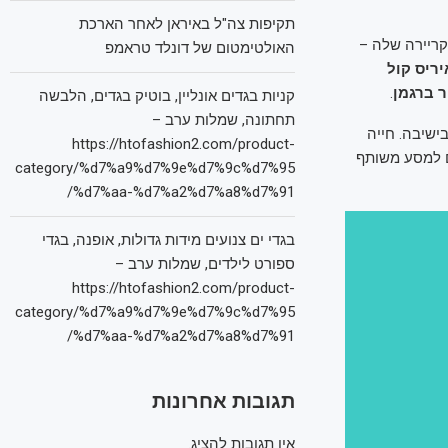
תקיפות צה"ל באיראן לאחר הארכת
קריירה שלה –
האולטימטום של דונלד טראמפ
יריס קול
ר ברגמן
.
קניות בגדים אונליין, בוטיק בגדים, הלבשה
תחתונה, שמלות ערב –
שיבה. חייה
https://htofashion2.com/product-
ם למסע משותף
category/%d7%a9%d7%9e%d7%9c%d7%95
%d7%aa-%d7%a2%d7%a8%d7%91/
בגדי ים צנועים מידות גדולות, אופנה, בגדי
ספורט לילדים, שמלות ערב –
https://htofashion2.com/product-
category/%d7%a9%d7%9e%d7%9c%d7%95
%d7%aa-%d7%a2%d7%a8%d7%91/
תגובות אחרונות
אין תגובות להציג.