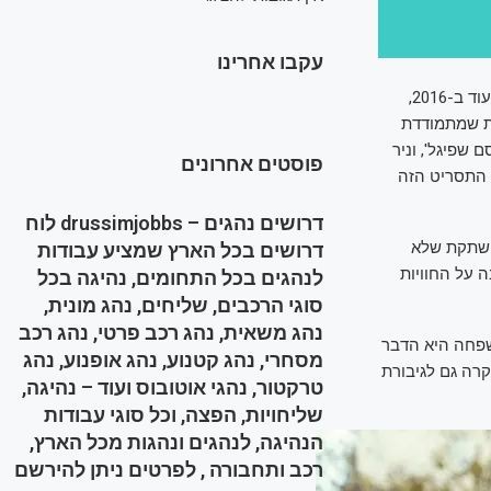
עקבו אחרינו
מינדי סיפרה כי התחילה לכתוב את התסריט עוד ב-2016: "את 'פינק ליידי' התחלתי לכתוב עוד ב-2016,
ית שמתמודדת
שפיגל', וניר
פוסטים אחרונים
 התסריט הזה
דרושים נהגים – drussimjobbs לוח
ושתקת שלא
דרושים בכל הארץ שמציע עבודות
 על החוויות
לנהגים בכל התחומים, נהיגה בכל
סוגי הרכבים, שליחים, נהג מונית,
נהג משאית, נהג רכב פרטי, נהג רכב
שפחה היא הדבר
מסחרי, נהג קטנוע, נהג אופנוע, נהג
קרה גם לגיבורת
טרקטור, נהגי אוטובוס ועוד – נהיגה,
שליחויות, הפצה, וכל סוגי עבודות
הנהיגה, לנהגים ונהגות מכל הארץ,
רכב ותחבורה , לפרטים ניתן להירשם