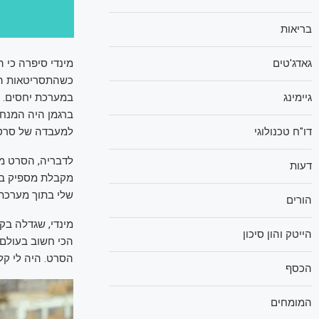
בריאות
גאדג'טים
כשהתסריטאות היי
במערכת יחסים. ה
גיימינג
ברגמן היה המנחה
למעבדה של סרט 
דו"ח טכנולוגי
לדבריה, הסרט מ
דעות
מקבלת מספיק במה
שלי בתוך מערכת 
הורים
מינדי, שגדלה בק
הייטק והון סיכון
הכי חשוב בעולם.
הסרט. היה לי קל
הכסף
המומחים