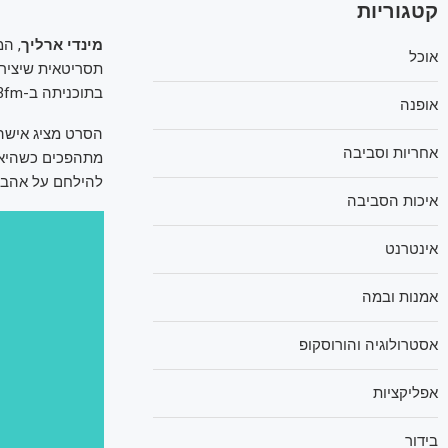
קטגוריות
מינדי ארליך
, ה
אוכל
תסריטאית שיציר
בתוכניתה ב-103fm, מינדי שיתפה בסיפור מאחורי סרטה החדש "פינק ליידי" בבימויו של
אופנה
הסרט מציג אישה
אחריות וסביבה
מתהפכים כשהיא 
להילחם על אהבת
איכות הסביבה
אינטרנט
אמנות ובמה
אסטרולוגיה והורוסקופ
אפליקציות
בידור