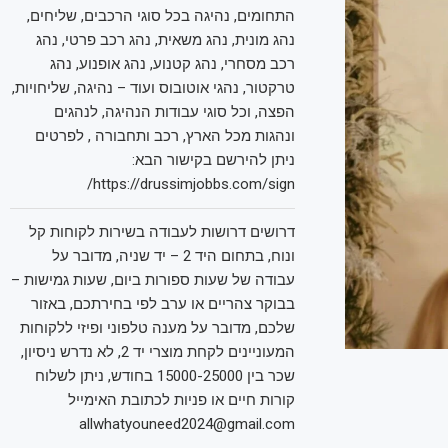
התחומים, נהיגה בכל סוגי הרכבים, שליחים,
נהג מונית, נהג משאית, נהג רכב פרטי, נהג
רכב מסחרי, נהג קטנוע, נהג אופנוע, נהג
טרקטור, נהגי אוטובוס ועוד – נהיגה, שליחויות,
הפצה, וכל סוגי עבודות הנהיגה, לנהגים
ונהגות מכל הארץ, רכב ותחבורה , לפרטים
ניתן להירשם בקישור הבא:
https://drussimjobbs.com/sign/
דרושים דרושות לעבודה בשירות לקוחות קל
ונוח, בתחום היד 2 – יד שניה, מדובר על
עבודה של שעות ספורות ביום, שעות גמישות –
בבוקר צהריים או ערב לפי בחירתכם, באזור
שלכם, מדובר על מענה טלפוני ופיזי ללקוחות
המעוניינים לקחת מוצרי יד 2, לא נדרש ניסיון,
שכר בין 15000-25000 בחודש, ניתן לשלוח
קורות חיים או פניות לכתובת האימייל
allwhatyouneed2024@gmail.com