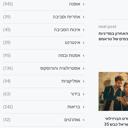
אופנה
(943)
אחריות וסביבה
(39)
next post
איכות הסביבה
(43)
אחרון במדיניות
סים של טראמפ
אינטרנט
(39)
אמנות ובמה
(95)
אסטרולוגיה והורוסקופ
(136)
אפליקציות
(94)
בידור
(63)
בריאות
(242)
רט הברזילאי
גאדג'טים
(52)
"לחיים!" על ישראל כבש 35