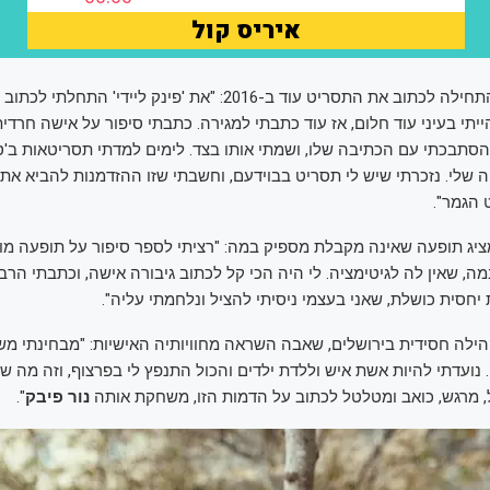
תי בעיני עוד חלום, אז עוד כתבתי למגירה. כתבתי סיפור על אישה חרד
סתבכתי עם הכתיבה שלו, ושמתי אותו בצד. לימים למדתי תסריטאות ב'סם 
 שלי. נזכרתי שיש לי תסריט בבוידעם, וחשבתי שזו ההזדמנות להביא את
הגמר".
ציג תופעה שאינה מקבלת מספיק במה: "רציתי לספר סיפור על תופעה מ
, שאין לה לגיטימציה. לי היה הכי קל לכתוב גיבורה אישה, וכתבתי הרבה
יחסית כושלת, שאני בעצמי ניסיתי להציל ונלחמתי עליה".
הילה חסידית בירושלים, שאבה השראה מחוויותיה האישיות: "מבחינתי מ
 נועדתי להיות אשת איש וללדת ילדים והכול התנפץ לי בפרצוף, וזה מה ש
, מרגש, כואב ומטלטל לכתוב על הדמות הזו, משחקת אותה
נור פיבק
".