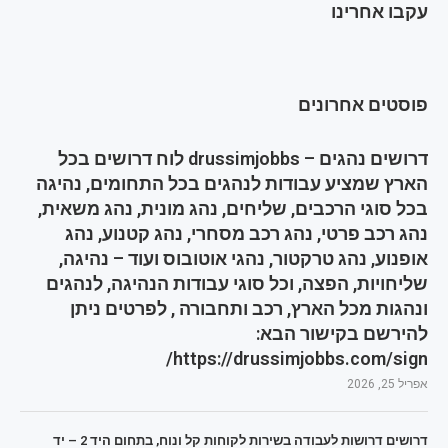
עקבו אחרינו
פוסטים אחרונים
דרושים נהגים – drussimjobbs לוח דרושים בכל
הארץ שמציע עבודות לנהגים בכל התחומים, נהיגה
בכל סוגי הרכבים, שליחים, נהג מונית, נהג משאית,
נהג רכב פרטי, נהג רכב מסחרי, נהג קטנוע, נהג
אופנוע, נהג טרקטור, נהגי אוטובוס ועוד – נהיגה,
שליחויות, הפצה, וכל סוגי עבודות הנהיגה, לנהגים
ונהגות מכל הארץ, רכב ותחבורה , לפרטים ניתן
להירשם בקישור הבא:
https://drussimjobbs.com/sign/
אפריל 25, 2026
דרושים דרושות לעבודה בשירות לקוחות קל ונוח, בתחום היד 2 – יד