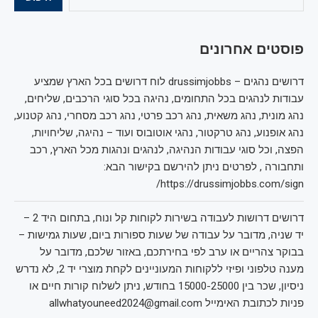
פוסטים אחרונים
דרושים נהגים – drussimjobbs לוח דרושים בכל הארץ שמציע
עבודות לנהגים בכל התחומים, נהיגה בכל סוגי הרכבים, שליחים,
נהג מונית, נהג משאית, נהג רכב פרטי, נהג רכב מסחרי, נהג קטנוע,
נהג אופנוע, נהג טרקטור, נהגי אוטובוס ועוד – נהיגה, שליחויות,
הפצה, וכל סוגי עבודות הנהיגה, לנהגים ונהגות מכל הארץ, רכב
ותחבורה , לפרטים ניתן להירשם בקישור הבא:
https://drussimjobbs.com/sign/
דרושים דרושות לעבודה בשירות לקוחות קל ונוח, בתחום היד 2 –
יד שניה, מדובר על עבודה של שעות ספורות ביום, שעות גמישות –
בבוקר צהריים או ערב לפי בחירתכם, באזור שלכם, מדובר על
מענה טלפוני ופיזי ללקוחות המעוניינים לקחת מוצרי יד 2, לא נדרש
ניסיון, שכר בין 15000-25000 בחודש, ניתן לשלוח קורות חיים או
פניות לכתובת האימייל allwhatyouneed2024@gmail.com