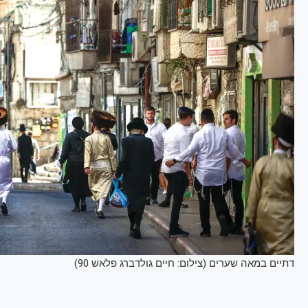
דתיים במאה שערים (צילום: חיים גולדברג פלאש 90)