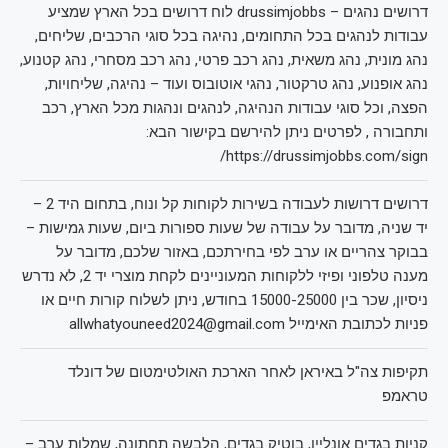
דרושים נהגים – drussimjobbs לוח דרושים בכל הארץ שמציע
עבודות לנהגים בכל התחומים, נהיגה בכל סוגי הרכבים, שליחים,
נהג מונית, נהג משאית, נהג רכב פרטי, נהג רכב מסחרי, נהג קטנוע,
נהג אופנוע, נהג טרקטור, נהגי אוטובוס ועוד – נהיגה, שליחויות,
הפצה, וכל סוגי עבודות הנהיגה, לנהגים ונהגות מכל הארץ, רכב
ותחבורה , לפרטים ניתן להירשם בקישור הבא:
https://drussimjobbs.com/sign/
דרושים דרושות לעבודה בשירות לקוחות קל ונוח, בתחום היד 2 –
יד שניה, מדובר על עבודה של שעות ספורות ביום, שעות גמישות –
בבוקר צהריים או ערב לפי בחירתכם, באזור שלכם, מדובר על
מענה טלפוני ופיזי ללקוחות המעוניינים לקחת מוצרי יד 2, לא נדרש
ניסיון, שכר בין 15000-25000 בחודש, ניתן לשלוח קורות חיים או
פניות לכתובת האימייל allwhatyouneed2024@gmail.com
תקיפות צה"ל באיראן לאחר הארכת האולטימטום של דונלד
טראמפ
קניות בגדים אונליין, בוטיק בגדים, הלבשה תחתונה, שמלות ערב –