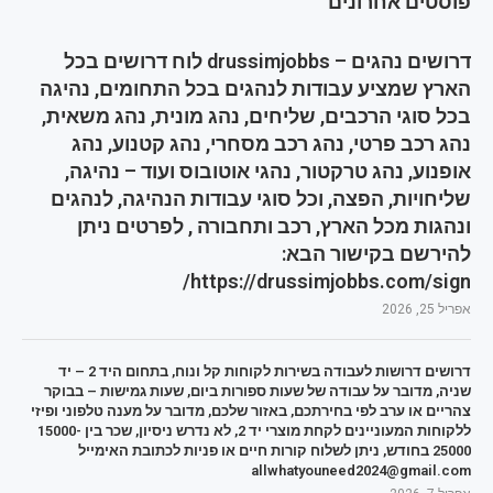
פוסטים אחרונים
דרושים נהגים – drussimjobbs לוח דרושים בכל
הארץ שמציע עבודות לנהגים בכל התחומים, נהיגה
בכל סוגי הרכבים, שליחים, נהג מונית, נהג משאית,
נהג רכב פרטי, נהג רכב מסחרי, נהג קטנוע, נהג
אופנוע, נהג טרקטור, נהגי אוטובוס ועוד – נהיגה,
שליחויות, הפצה, וכל סוגי עבודות הנהיגה, לנהגים
ונהגות מכל הארץ, רכב ותחבורה , לפרטים ניתן
להירשם בקישור הבא:
https://drussimjobbs.com/sign/
אפריל 25, 2026
דרושים דרושות לעבודה בשירות לקוחות קל ונוח, בתחום היד 2 – יד
שניה, מדובר על עבודה של שעות ספורות ביום, שעות גמישות – בבוקר
צהריים או ערב לפי בחירתכם, באזור שלכם, מדובר על מענה טלפוני ופיזי
ללקוחות המעוניינים לקחת מוצרי יד 2, לא נדרש ניסיון, שכר בין 15000-
25000 בחודש, ניתן לשלוח קורות חיים או פניות לכתובת האימייל
allwhatyouneed2024@gmail.com