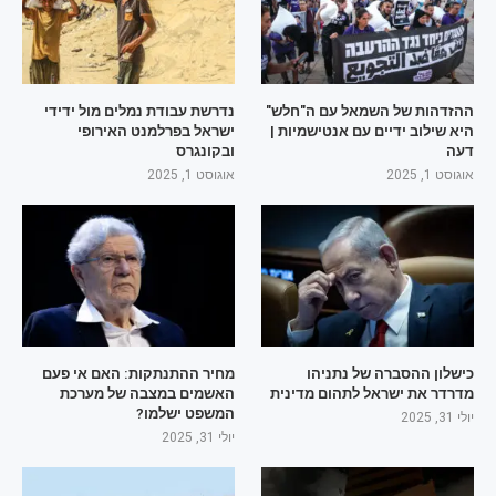
ההזדהות של השמאל עם ה"חלש"
נדרשת עבודת נמלים מול ידידי
היא שילוב ידיים עם אנטישמיות |
ישראל בפרלמנט האירופי
דעה
ובקונגרס
אוגוסט 1, 2025
אוגוסט 1, 2025
כישלון ההסברה של נתניהו
מחיר ההתנתקות: האם אי פעם
מדרדר את ישראל לתהום מדינית
האשמים במצבה של מערכת
המשפט ישלמו?
יולי 31, 2025
יולי 31, 2025