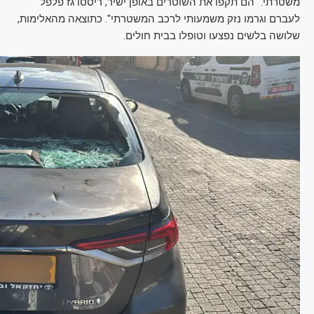
משטרתי. "הם תקפו את השוטרים באופן ישיר, ריססו גז פלפל
לעברם וגרמו נזק משמעותי לרכב המשטרתי". כתוצאה מהאלימות,
שלושה בלשים נפצעו וטופלו בבית חולים.