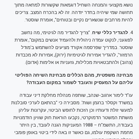
נושא מקצועי והמנחה השחיל דוגמאות שקשורות למחאה מתוך
תחושה שמי שיהיה בחדר יזדהה. זה לא בהכרח המצב. צריכים
להיות מרחבים שנשארים נקיים ובטוחים", אומרת שוסטר.
4.
להגדיר כללי שיח
. "צריך להגדיר מה לגיטימי, מה נחשב
לפוגעני, לנקוט עמדה ניהולית ולהעמיד אנשים במקום", אומרת
שוסטר. במדריך שפרסמה אקורד מציעים להשתמש ב'מודל
הרמזור', להגדיר אמירות לגיטימיות (ירוק), אמירות לא מכבדות
(צהוב) ולהתבטאויות מכלילות, גזעניות או אלימות (אדום).
מבחינה משפטית, מהם הכללים מבחינת השיחה הפוליטי
עליהם על המעסיק והעובד לשמור במקום העבודה?
עו"ד לימור ארגוב-שנהב, שותפה מנהלת מחלקת דיני עבודה
במשרד וקסלר ברגמן ושות'. מסבירה כי "בהתאם לערכי סובלנות
למעשי זולת ודעותיו וכן הזכות לחופש הביטוי, עקרונות עליהן
מושתת המשטר הדמוקרטי, נקבעו הוראות חוק שוויון הזדמנויות
בעבודה, התשמ"ח – 1988 המעניקות הגנה לעובד, בין היתר
מחמת השקפת עולמו, גם כאשר זו באה לידי ביטוי באופן פומבי