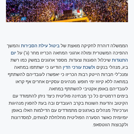
הממשלה דוהרת לחקיקה מואצת של
ביטול עילת הסבירות
והמשך
ההפיכה המשטרית ומולה ארגוני המחאה הכריזו מחר (ג') על
יום
התנגדות
שיכלול הפגנות וצעדות. מספר ארגונים במשק כמו רשת
ביג, מנהלי בנקים
ולשכת עורכי הדין
הודיעו כי ישתתפו במחאה
ומנכ"לי חברות הייטק רבות הכריזו כי יאפשרו לעובדיהם להשתתף
במחאה ללא קיזוז ימי חופש. מנהיגים עסקיים אחרים אף קראו
לעובדיהם באופן אקטיבי להשתתף במחאה.
בימים דרמטיים כל כך מבחינה פוליטית כיצד ניתן להתמודד עם
הקיטוב והדעות השונות בקרב העובדים ובה בעת להפגין מנהיגות
וערכיות? מנהלים בארגונים מתמודדים עם הדילמות האלו באופן
יומיומית כאשר הסערה הפוליטית מחלחלת לצוותים, למסדרונות
ולקבוצות הווטסאפ.