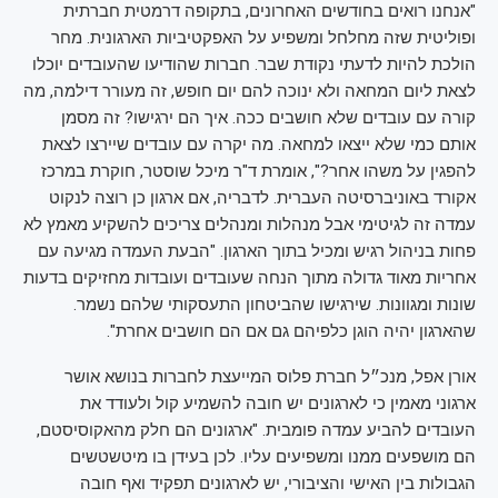
"אנחנו רואים בחודשים האחרונים, בתקופה דרמטית חברתית
ופוליטית שזה מחלחל ומשפיע על האפקטיביות הארגונית. מחר
הולכת להיות לדעתי נקודת שבר. חברות שהודיעו שהעובדים יוכלו
לצאת ליום המחאה ולא ינוכה להם יום חופש, זה מעורר דילמה, מה
קורה עם עובדים שלא חושבים ככה. איך הם ירגישו? זה מסמן
אותם כמי שלא ייצאו למחאה. מה יקרה עם עובדים שיירצו לצאת
להפגין על משהו אחר?", אומרת ד"ר מיכל שוסטר, חוקרת במרכז
אקורד באוניברסיטה העברית. לדבריה, אם ארגון כן רוצה לנקוט
עמדה זה לגיטימי אבל מנהלות ומנהלים צריכים להשקיע מאמץ לא
פחות בניהול רגיש ומכיל בתוך הארגון. "הבעת העמדה מגיעה עם
אחריות מאוד גדולה מתוך הנחה שעובדים ועובדות מחזיקים בדעות
שונות ומגוונות. שירגישו שהביטחון התעסקותי שלהם נשמר.
שהארגון יהיה הוגן כלפיהם גם אם הם חושבים אחרת".
אורן אפל, מנכ״ל חברת פלוס המייעצת לחברות בנושא אושר
ארגוני מאמין כי לארגונים יש חובה להשמיע קול ולעודד את
העובדים להביע עמדה פומבית. "ארגונים הם חלק מהאקוסיסטם,
הם מושפעים ממנו ומשפיעים עליו. לכן בעידן בו מיטשטשים
הגבולות בין האישי והציבורי, יש לארגונים תפקיד ואף חובה