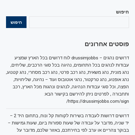
חיפוש
חיפוש
פוסטים אחרונים
דרושים נהגים – drussimjobbs לוח דרושים בכל הארץ שמציע
עבודות לנהגים בכל התחומים, נהיגה בכל סוגי הרכבים, שליחים,
נהג מונית, נהג משאית, נהג רכב פרטי, נהג רכב מסחרי, נהג קטנוע,
נהג אופנוע, נהג טרקטור, נהגי אוטובוס ועוד – נהיגה, שליחויות,
הפצה, וכל סוגי עבודות הנהיגה, לנהגים ונהגות מכל הארץ, רכב
ותחבורה , לפרטים ניתן להירשם בקישור הבא:
https://drussimjobbs.com/sign/
דרושים דרושות לעבודה בשירות לקוחות קל ונוח, בתחום היד 2 –
יד שניה, מדובר על עבודה של שעות ספורות ביום, שעות גמישות –
בבוקר צהריים או ערב לפי בחירתכם, באזור שלכם, מדובר על