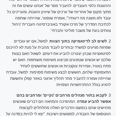
וההוגנות כלפי העובדים. להעביר מסר של 'אנחנו עושים את זה
מתוך מקום של אחריות של ערכים של שיוויון והוגנות, ומעריכים כל
עובד ולא משנה מה דעותיו'", אומרת שוסטר, שהייתה שותפה
לכתיבת המדריך של מרכז אקורד באוניברסיטה העברית 'ניהול
צוותים בעת של משבר פוליטי וחברתי'.
2.
לשים לב לדינאמיקה בתוך הצוות
. למשל, אם יש עובדים
שפחות מגיעים למשרד ובוחרים לעבוד מהבית על מנת לא להיכנס
לסיטואציות שבהן יצטרכו להביע את דעתם. לשאול האם בצוות
שלכם יש אנשים שנמנעים מביצוע משימות משותפות. האם יש
מתח באוויר, אמירות עוקצניות או אנשים שחוששים לעתיד
התעסוקתי שלהם, חוששים לבצע משימות מסוימות. למשל, עובדת
שהייתה אמורה להעביר מחר תהליך ארגוני באזור קפלן וחוששת
להגיע בגלל ההתרחשויות הצפויות.
3.
לקבוע בתור מנהלים מרחבים 'נקיים' ומרחבים בהם
אפשר להביע עמדה
. המהפיכה והמחאה הם דברים שאנשים
מרגישים שהם בנפשם והדברים האלה מחלחלים לקבוצות
הווטסאפ של העבודה, למפגשים וישיבות. "יצא לי להיות בסדנה על