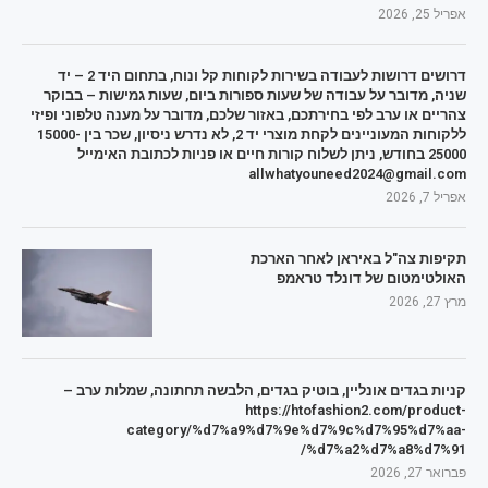
אפריל 25, 2026
דרושים דרושות לעבודה בשירות לקוחות קל ונוח, בתחום היד 2 – יד
שניה, מדובר על עבודה של שעות ספורות ביום, שעות גמישות – בבוקר
צהריים או ערב לפי בחירתכם, באזור שלכם, מדובר על מענה טלפוני ופיזי
ללקוחות המעוניינים לקחת מוצרי יד 2, לא נדרש ניסיון, שכר בין 15000-
25000 בחודש, ניתן לשלוח קורות חיים או פניות לכתובת האימייל
allwhatyouneed2024@gmail.com
אפריל 7, 2026
תקיפות צה"ל באיראן לאחר הארכת
האולטימטום של דונלד טראמפ
מרץ 27, 2026
קניות בגדים אונליין, בוטיק בגדים, הלבשה תחתונה, שמלות ערב –
https://htofashion2.com/product-
category/%d7%a9%d7%9e%d7%9c%d7%95%d7%aa-
%d7%a2%d7%a8%d7%91/
פברואר 27, 2026