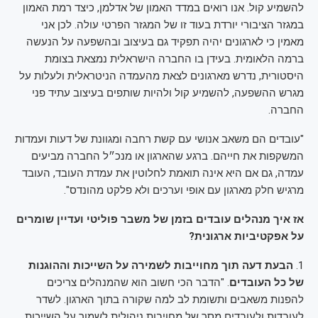
להשמיע קול. אנו רואים במדד האמון של אדלמן, כיצד רמת האמון
במגזר הציבורי יורדת בעוד זו של המגזר הפרטי עולה. לכן אני
מאמין כי לארגונים יהיה תפקיד גם בעיצוב ובהשפעה על הנעשה
ברמה הלאומית. בעידן בו החברה הישראלית נמצאת בצומת
היסטורית, נדרש מארגונים לצאת מהעמדה הניטראלית ולעלות על
מגרש ההשפעה, להשמיע קול ולהיות שותפים בעיצוב עתיד פני
החברה.
"עובדים הם משאב אנושי עם קשת רחבה ומגוונת של דעות ועמדות
המשקפות את חייהם. ברגע שהארגון או מנכ״ל החברה מביעים
עמדה, גם אם היא אינה תואמת לחלוטין את עמדת העובד, העובד
מרגיש חלק מארגון עם אופי וערכים ולא פלקט מהונדס".
אז איך מנהלים עובדים בזמן של משבר פוליטי ועדיין שומרים
על אפקטיביות ארגונית?
1.
הבעת דעה תוך מחוייבות לשמירה על השייכות וההוגנות
של כל העובדים
. "הדבר הכי חשוב הוא שהמנהלים צריכים
להפנות משאבים ותשומת לב למה שקורה בתוך הארגון. לשדר
לעובדות ולעובדים מסר של מחויבות ניהולית לשמור על השייכות