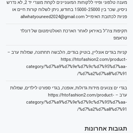
מענה טלפוני ופיזי ללקוחות המעוניינים לקחת מוצרי יד 2, לא נדרש
ניסיון, שכר בין 15000-25000 בחודש, ניתן לשלוח קורות חיים או
פניות לכתובת האימייל allwhatyouneed2024@gmail.com
תקיפות צה"ל באיראן לאחר הארכת האולטימטום של דונלד
טראמפ
קניות בגדים אונליין, בוטיק בגדים, הלבשה תחתונה, שמלות ערב –
https://htofashion2.com/product-
category/%d7%a9%d7%9e%d7%9c%d7%95%d7%aa-
%d7%a2%d7%a8%d7%91/
בגדי ים צנועים מידות גדולות, אופנה, בגדי ספורט לילדים, שמלות
ערב – https://htofashion2.com/product-
category/%d7%a9%d7%9e%d7%9c%d7%95%d7%aa-
%d7%a2%d7%a8%d7%91/
תגובות אחרונות