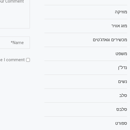
מוזיקה
מזג אוויר
מכשירים וגאדג'טים
משפט
me I comment.
נדל"ן
נשים
סלב
סלבס
ספורט