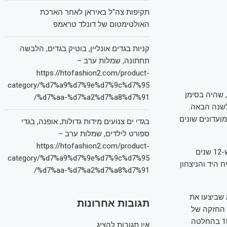
תקיפות צה"ל באיראן לאחר הארכת
האולטימטום של דונלד טראמפ
קניות בגדים אונליין, בוטיק בגדים, הלבשה
תחתונה, שמלות ערב –
https://htofashion2.com/product-
category/%d7%a9%d7%9e%d7%9c%d7%95
ות ישראל באולם D-ONE בדרום השרון, שהיה בסימן
%d7%aa-%d7%a2%d7%a8%d7%91/
לשנה הבאה.
ם היה מלא עד אפס מקום באוהדים שהגיעו לצפות ב-11 קרבות עם 22 לוחמים מ-16 מועדונים שונים
בגדי ים צנועים מידות גדולות, אופנה, בגדי
ספורט לילדים, שמלות ערב –
https://htofashion2.com/product-
בקרב המרכזי, חבר נבחרת ישראל ליהוא הררי נכנס לזירה מול לב כצמן לקרב ב-70 ק"ג כש-12 שנים
category/%d7%a9%d7%9e%d7%9c%d7%95
 היד והניצחון
%d7%aa-%d7%a2%d7%a8%d7%91/
שו במרכז הזירה שני חברי נבחרת הנוער של ישראל במשקל 61 ק"ג שביצעו את
תגובות אחרונות
 החזקה של
ברוך הובילה לשליטה ברוב שלבי הקרב, ובסופו של דבר הובילה לניצחון של הלוחם בן ה-18 בהחלטה
אין תגובות להציג.