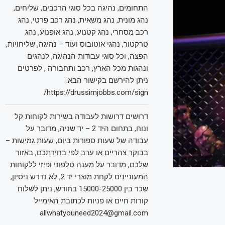
התחומים, נהיגה בכל סוגי הרכבים, שליחים,
נהג מונית, נהג משאית, נהג רכב פרטי, נהג
רכב מסחרי, נהג קטנוע, נהג אופנוע, נהג
טרקטור, נהגי אוטובוס ועוד – נהיגה, שליחויות,
הפצה, וכל סוגי עבודות הנהיגה, לנהגים
ונהגות מכל הארץ, רכב ותחבורה , לפרטים
ניתן להירשם בקישור הבא:
https://drussimjobbs.com/sign/
דרושים דרושות לעבודה בשירות לקוחות קל
ונוח, בתחום היד 2 – יד שניה, מדובר על
עבודה של שעות ספורות ביום, שעות גמישות –
בבוקר צהריים או ערב לפי בחירתכם, באזור
שלכם, מדובר על מענה טלפוני ופיזי ללקוחות
המעוניינים לקחת מוצרי יד 2, לא נדרש ניסיון,
שכר בין 15000-25000 בחודש, ניתן לשלוח
קורות חיים או פניות לכתובת האימייל
allwhatyouneed2024@gmail.com