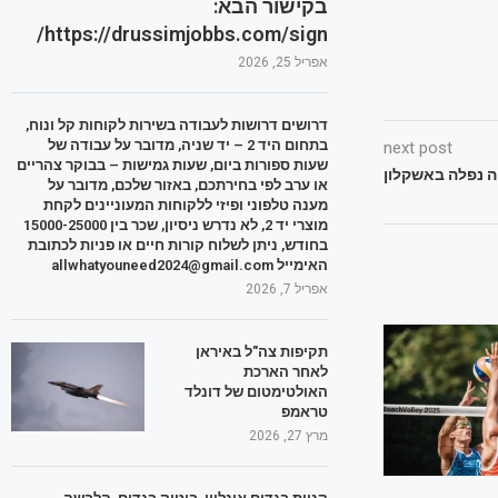
בקישור הבא:
https://drussimjobbs.com/sign/
אפריל 25, 2026
דרושים דרושות לעבודה בשירות לקוחות קל ונוח,
בתחום היד 2 – יד שניה, מדובר על עבודה של
next post
שעות ספורות ביום, שעות גמישות – בבוקר צהריים
ה נפלה באשקלון
או ערב לפי בחירתכם, באזור שלכם, מדובר על
מענה טלפוני ופיזי ללקוחות המעוניינים לקחת
מוצרי יד 2, לא נדרש ניסיון, שכר בין 15000-25000
בחודש, ניתן לשלוח קורות חיים או פניות לכתובת
האימייל allwhatyouneed2024@gmail.com
אפריל 7, 2026
תקיפות צה"ל באיראן
לאחר הארכת
האולטימטום של דונלד
טראמפ
מרץ 27, 2026