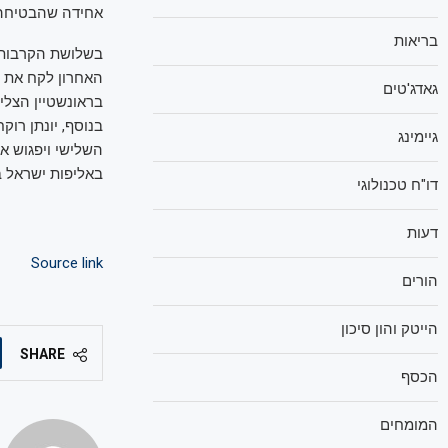
אחידה שהבטיחה ל
בריאות
האחרון לקח את 
גאדג'טים
בראונשטיין הצליח
גיימינג
השלישי ויפגוש א
באליפות ישראל ב-74 ק"ג U21 עם חניקה אחורית על ליאם 
דו"ח טכנולוגי
דעות
Source link
הורים
הייטק והון סיכון
SHARE
הכסף
המומחים