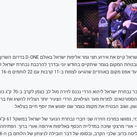
איגוד ה-MMA בישראל קיים את אירוע חצי גמר אליפ
בטחת המקום בגמר שיתקיים בחודש יוני ובדרך להרכבת נבחרת ישראל 
האול
הספורטאים. למרות פער הגילאים, הררי הצעיר יותר הצליח להשיג את בריח
ון, ושוב הבטיח את מקומו בגמר שם יפגוש את יוסף חיים בצלאל.
בקרב לפני המרכזי, נפג
 אורי מרצקי שזכה במדליית הכסף באליפות אירופה ואורי ברוך. הפתיחה