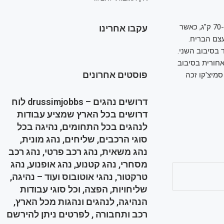
בשלושת הקרבות הנוספים בקרבות המרכזיים, יוסף חיים בצלאל ויניב בראונשטיין נלחמו ב-70 ק"ג, כאשר
עקבו אחרינו
צם הבריח.
 בסיבוב השני.
 את החניקה אחורית בסיבוב
פוסטים אחרונים
סמיצ'קו זכה
דרושים נהגים – drussimjobbs לוח
דרושים בכל הארץ שמציע עבודות
לנהגים בכל התחומים, נהיגה בכל
סוגי הרכבים, שליחים, נהג מונית,
נהג משאית, נהג רכב פרטי, נהג רכב
מסחרי, נהג קטנוע, נהג אופנוע, נהג
טרקטור, נהגי אוטובוס ועוד – נהיגה,
שליחויות, הפצה, וכל סוגי עבודות
הנהיגה, לנהגים ונהגות מכל הארץ,
רכב ותחבורה , לפרטים ניתן להירשם