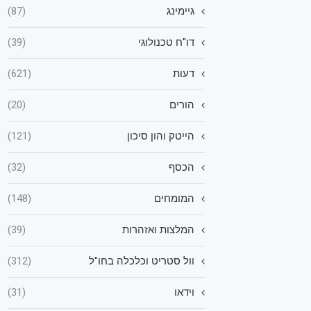
גיימינג
(87)
דו"ח טכנולוגי
(39)
דעות
(621)
הורים
(20)
הייטק והון סיכון
(121)
הכסף
(32)
המומחים
(148)
המלצות ואזהרות
(39)
וול סטריט וכלכלה בחו"ל
(312)
וידאו
(31)