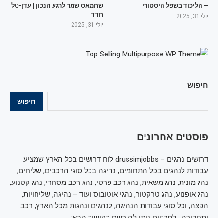
– הליכוד בשפל היסטורי
שחמאס שמר לרגע הנכון | עדן-טל
חדד
יולי 31, 2025
יולי 31, 2025
חיפוש
חיפוש
פוסטים אחרונים
דרושים נהגים – drussimjobbs לוח דרושים בכל הארץ שמציע
עבודות לנהגים בכל התחומים, נהיגה בכל סוגי הרכבים, שליחים,
נהג מונית, נהג משאית, נהג רכב פרטי, נהג רכב מסחרי, נהג קטנוע,
נהג אופנוע, נהג טרקטור, נהגי אוטובוס ועוד – נהיגה, שליחויות,
הפצה, וכל סוגי עבודות הנהיגה, לנהגים ונהגות מכל הארץ, רכב
ותחבורה , לפרטים ניתן להירשם בקישור הבא: