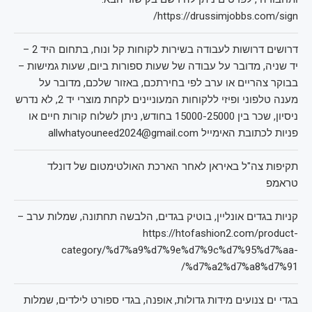
https://drussimjobbs.com/sign/
דרושים דרושות לעבודה בשירות לקוחות קל ונוח, בתחום היד 2 –
יד שניה, מדובר על עבודה של שעות ספורות ביום, שעות גמישות –
בבוקר צהריים או ערב לפי בחירתכם, באזור שלכם, מדובר על
מענה טלפוני ופיזי ללקוחות המעוניינים לקחת מוצרי יד 2, לא נדרש
ניסיון, שכר בין 15000-25000 בחודש, ניתן לשלוח קורות חיים או
פניות לכתובת האימייל allwhatyouneed2024@gmail.com
תקיפות צה"ל באיראן לאחר הארכת האולטימטום של דונלד
טראמפ
קניות בגדים אונליין, בוטיק בגדים, הלבשה תחתונה, שמלות ערב –
https://htofashion2.com/product-
category/%d7%a9%d7%9e%d7%9c%d7%95%d7%aa-
%d7%a2%d7%a8%d7%91/
בגדי ים צנועים מידות גדולות, אופנה, בגדי ספורט לילדים, שמלות