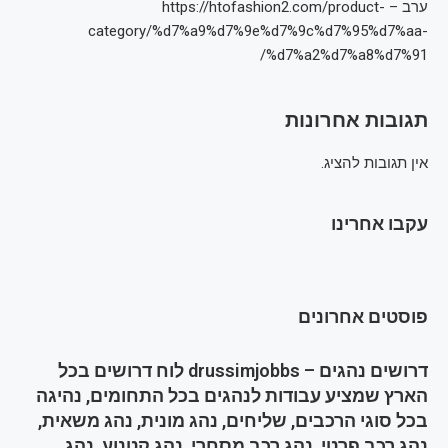
ערב – https://htofashion2.com/product-
category/%d7%a9%d7%9e%d7%9c%d7%95%d7%aa-
%d7%a2%d7%a8%d7%91/
תגובות אחרונות
אין תגובות להציג.
עקבו אחרינו
פוסטים אחרונים
דרושים נהגים – drussimjobbs לוח דרושים בכל
הארץ שמציע עבודות לנהגים בכל התחומים, נהיגה
בכל סוגי הרכבים, שליחים, נהג מונית, נהג משאית,
נהג רכב פרטי, נהג רכב מסחרי, נהג קטנוע, נהג