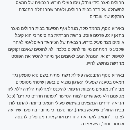
החולים נאצר בידי צה"ל, ניסו פעילי הזרוע הצבאית של חמאס
להשתלט על חדר בבית החולים, ולאחר שההנהלה התנגדה
הותקפו שני עובדים.
באירוע נוסף, מחמד סקר, מנהל אגף הסיעוד בבית החולים נאצר
בח'אן יונס, פרסם פוסט ברשת חברתית בה סיפר כי הוא קיבל
איומים מצד פעיל בזרוע הצבאית של הג'יהאד האיסלאמי לאחר
שקבע כי המתחם מיועד לחולים בלבד, ולא לחוסים שאינם זקוקים
לטיפול רפואי. המנהל הגיב לאיומים אך מיהר להסיר את הפוסט
מהרשת מחשש לחייו.
באירוע נוסף התבטאה פעילת רשת עזתית בשם טיא סופיאן נגד
חמאס בטענה שפעילי הארגון מוציאים באופן שיטתי מטופלים
מביה"ח, מונעים מהצוות הרפואי להיכנס למחלקת הלידה ללא ליווי
מטעמם ולא מאפשרים לצוות הסיעוד "לפתוח חדרים סגורים" (ככל
הנראה חדרים הנמצאים בשימוש פעילי חמאס בדומה להתנהלות
בבית החולים שיפאא בעזה). עוד טענה כי מדובר בתופעה שידועה
לציבור. "חמאס לוקח את החדרים וזורק את המטופלים לרצפה
ולמסדרונות", היא אמרה.