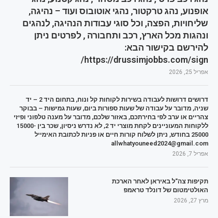
אופנוע, נהג טרקטור, נהגי אוטובוס ועוד – נהיגה,
שליחויות, הפצה, וכל סוגי עבודות הנהיגה, לנהגים
ונהגות מכל הארץ, רכב ותחבורה , לפרטים ניתן
להירשם בקישור הבא:
https://drussimjobbs.com/sign/
אפריל 25, 2026
דרושים דרושות לעבודה בשירות לקוחות קל ונוח, בתחום היד 2 – יד
שניה, מדובר על עבודה של שעות ספורות ביום, שעות גמישות – בבוקר
צהריים או ערב לפי בחירתכם, באזור שלכם, מדובר על מענה טלפוני ופיזי
ללקוחות המעוניינים לקחת מוצרי יד 2, לא נדרש ניסיון, שכר בין 15000-
25000 בחודש, ניתן לשלוח קורות חיים או פניות לכתובת האימייל
allwhatyouneed2024@gmail.com
אפריל 7, 2026
תקיפות צה"ל באיראן לאחר הארכת
האולטימטום של דונלד טראמפ
מרץ 27, 2026