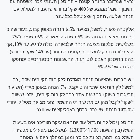
נראה שמדובר בהנחה קטנה – החיסכון השנתי ניכר: משפחה עם
חשבון חשמל ממוצע של 400 שקל בחודש שתעבור למסלול עם
הנחה של 7%, תחסוך 336 שקל בכל שנה.
אלקטרה פאוור, למשל, מציעה 6.5% הנחה באופן קבוע, בעוד שהוט
ופרטנר מציעות הנחה של 5% בשנה הראשונה, 6% בשנייה ו־7%
בשלישית. סלקום מציעה הנחה שלכאורה יכולה להגיע עד 10%, אך
היא רלוונטית רק לחשבונות קטנים במיוחד (עד 149 שקל בחודש)
בהם החיסכון האבסולוטי זעיר. החשבונות הסטנדרטיים יסתפקו
בהנחה של 6%-5%.
ויש חברות שמציעות הנחה מוגדלת ללקוחות הקיימים שלהן, כך
למשל לקוחות אמישרגז והוט יקבלו 7% הנחה באופן מיידי (השיעור
הכי גבוה בשוק). כך שאם אתם כבר לקוחות קיימים, ייתכן ששווה
לשקול לקבל מהן גם את שירותי החשמל. פזגז מציעה מסלול ייחודי
של 10% הנחה, שייצברו ככסף באפליקציית Yellow.
החיסכון יכול להיות גדול עוד יותר אם עיקר הצריכה אינו בשעות
השיא (בין השעות 17:00 ל־‏23:00). למשל: אם מפעילים מכשירי
חשמל כמו תנור, מכונת כביסה ומזגן במהלך היום או מאוחר