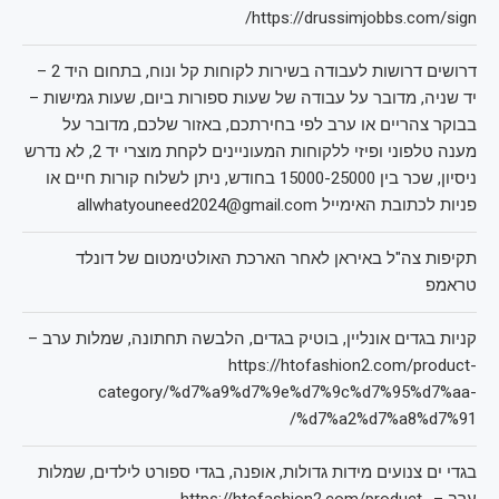
https://drussimjobbs.com/sign/
דרושים דרושות לעבודה בשירות לקוחות קל ונוח, בתחום היד 2 –
יד שניה, מדובר על עבודה של שעות ספורות ביום, שעות גמישות –
בבוקר צהריים או ערב לפי בחירתכם, באזור שלכם, מדובר על
מענה טלפוני ופיזי ללקוחות המעוניינים לקחת מוצרי יד 2, לא נדרש
ניסיון, שכר בין 15000-25000 בחודש, ניתן לשלוח קורות חיים או
פניות לכתובת האימייל allwhatyouneed2024@gmail.com
תקיפות צה"ל באיראן לאחר הארכת האולטימטום של דונלד
טראמפ
קניות בגדים אונליין, בוטיק בגדים, הלבשה תחתונה, שמלות ערב –
https://htofashion2.com/product-
category/%d7%a9%d7%9e%d7%9c%d7%95%d7%aa-
%d7%a2%d7%a8%d7%91/
בגדי ים צנועים מידות גדולות, אופנה, בגדי ספורט לילדים, שמלות
ערב – https://htofashion2.com/product-