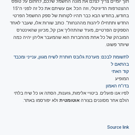
תוך יומיים צריך לצלם את מונה החשמל שלכם, לחתום על טופס
ההצטרפות הדיגיטלי, וזה הכל. אם עשיתם את כל זה לפני ה־15
בחודש, בחודש הבא כבר תהיו לקוחות של ספק החשמל הפרטי
החדש ותתחילו ליהנות מההנחות". כותב שורות אלו, שעבר לאחד
הספקים הפרטיים, מעיד שהתהליך אכן קל, מכיוון שהאינטרס
המובהק של כל אחת מהחברות הוא שהמעבר אליהן יהיה כמה
שיותר פשוט.
לתשומת לבכם: מערכת גלובס חותרת לשיח מגוון, ענייני ומכבד
בהתאם ל
קוד האתי
המופיע
בדו"ח האמון
לפיו אנו פועלים. ביטויי אלימות, גזענות, הסתה או כל שיח בלתי
הולם אחר מסוננים בצורה
אוטומטית
ולא יפורסמו באתר.
Source link