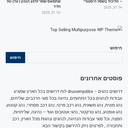
– הליכוד בשפל היסטורי
שחמאס שמר לרגע הנכון | עדן-טל
חדד
יולי 31, 2025
יולי 31, 2025
חיפוש
חיפוש
פוסטים אחרונים
דרושים נהגים – drussimjobbs לוח דרושים בכל הארץ שמציע
עבודות לנהגים בכל התחומים, נהיגה בכל סוגי הרכבים, שליחים,
נהג מונית, נהג משאית, נהג רכב פרטי, נהג רכב מסחרי, נהג קטנוע,
נהג אופנוע, נהג טרקטור, נהגי אוטובוס ועוד – נהיגה, שליחויות,
הפצה, וכל סוגי עבודות הנהיגה, לנהגים ונהגות מכל הארץ, רכב
ותחבורה , לפרטים ניתן להירשם בקישור הבא: