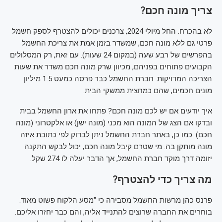
צריך מונה חכם?
לא בהכרח. החל מיולי 2024, צרכנים יכולים להצטרף לספק חשמל
פרטי גם ללא מונה חכם, שמשדר בזמן אמת את צריכת החשמל
בהפרשים של רבע שעה (במקום 24 שעות). עם זאת, רק המסלולים
הקבועים פתוחים בפניהם, מכיוון שרק מונה חכם משדר את שעות
הצריכה המדויקות. חברת החשמל כבר פרסה כמעט 1.5 מיליון
מונים חכמים, שהם כמחצית ממשקי הבית.
איך יודעים אם יש לכם מונה חכם? פתחו את ארון החשמל בבית
ובדקו אם הצג של המונה הוא מכני (מונה ישן) או אלקטרוני (מונה
חכם). כמו כן, באתר חברת החשמל ניתן לבדוק לפי כתובת איזה
מונה מותקן בה. מי שטרם קיבל מונה חכם, יכול לבקש התקנה
יזומה דרך מוקד חברת החשמל, אך הדבר יעלה לו 274 שקל.
מה צריך כדי להצטרף?
פרנס כהן מרשות החשמל מסבירה כי "מסע הלקוח פשוט מאוד:
בוחרים את החברה שרוצים להתנייד אליה, והם כבר יחזרו אליכם.