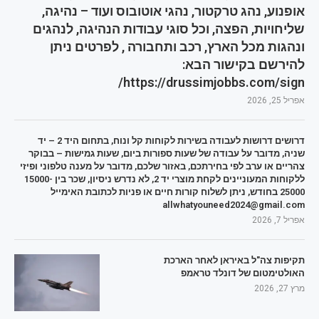
אופנוע, נהג טרקטור, נהגי אוטובוס ועוד – נהיגה,
שליחויות, הפצה, וכל סוגי עבודות הנהיגה, לנהגים
ונהגות מכל הארץ, רכב ותחבורה , לפרטים ניתן
להירשם בקישור הבא:
https://drussimjobbs.com/sign/
אפריל 25, 2026
דרושים דרושות לעבודה בשירות לקוחות קל ונוח, בתחום היד 2 – יד
שניה, מדובר על עבודה של שעות ספורות ביום, שעות גמישות – בבוקר
צהריים או ערב לפי בחירתכם, באזור שלכם, מדובר על מענה טלפוני ופיזי
ללקוחות המעוניינים לקחת מוצרי יד 2, לא נדרש ניסיון, שכר בין 15000-
25000 בחודש, ניתן לשלוח קורות חיים או פניות לכתובת האימייל
allwhatyouneed2024@gmail.com
אפריל 7, 2026
תקיפות צה"ל באיראן לאחר הארכת
האולטימטום של דונלד טראמפ
מרץ 27, 2026