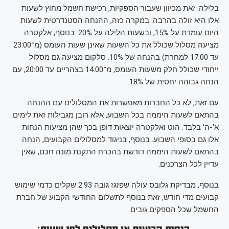
בלילה. זאת מכיוון שעבור הספקיות, רכישת חשמל מחוץ לשעות
אלו היא זולה בהרבה. במקרה כזה, ההנחה הסטנדרטית לשעות
היום עומדת על 15%, ובשעות הלילה על 20%. בנוסף, אלקטרה
מציעה מסלול שכולל את כל השעות שאינן שעות העומס (מ־23:00
עד 17:00 למחרת) בהנחה של 10%. סלקום מציעה גם מסלול
ייחודי שכולל חלק משעות העומס, מ־14:00 בצהריים עד 20:00, עם
הנחה גבוהה יחסית של 18%.
עם זאת, לא כל החברות מאפשרות את המסלולים עם ההנחה
בהתאם לשעות היממה בכל השבוע, אלא רובן מגבילות זאת לימים
א'-ה' בלבד. הוט ואלקטרה יוצאות דופן בכך שהן מציעות הנחות
אלו גם בסופי השבוע. בנוסף, בניגוד למסלולים הקבועים, הנחה
בהתאם לשעות היממה דורשת בהכרח התקנת מונה חכם, שאין
עדיין לכל הצרכנים.
בנוסף, מבדיקת גלובס עולה שפזגז גובה 2.93 שקלים כדמי שימוש
קבועים מדי חודש, זאת בנוסף לתשלום החודשי הקבוע של חברת
החשמל שכל הספקים גובים.