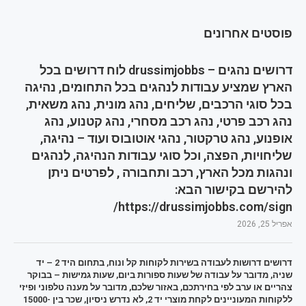
פוסטים אחרונים
דרושים נהגים – drussimjobbs לוח דרושים בכל
הארץ שמציע עבודות לנהגים בכל התחומים, נהיגה
בכל סוגי הרכבים, שליחים, נהג מונית, נהג משאית,
נהג רכב פרטי, נהג רכב מסחרי, נהג קטנוע, נהג
אופנוע, נהג טרקטור, נהגי אוטובוס ועוד – נהיגה,
שליחויות, הפצה, וכל סוגי עבודות הנהיגה, לנהגים
ונהגות מכל הארץ, רכב ותחבורה , לפרטים ניתן
להירשם בקישור הבא:
https://drussimjobbs.com/sign/
אפריל 25, 2026
דרושים דרושות לעבודה בשירות לקוחות קל ונוח, בתחום היד 2 – יד
שניה, מדובר על עבודה של שעות ספורות ביום, שעות גמישות – בבוקר
צהריים או ערב לפי בחירתכם, באזור שלכם, מדובר על מענה טלפוני ופיזי
ללקוחות המעוניינים לקחת מוצרי יד 2, לא נדרש ניסיון, שכר בין 15000-