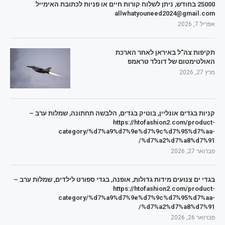
25000 בחודש, ניתן לשלוח קורות חיים או פניות לכתובת האימייל
allwhatyouneed2024@gmail.com
אפריל 7, 2026
תקיפות צה"ל באיראן לאחר הארכת
האולטימטום של דונלד טראמפ
מרץ 27, 2026
קניות בגדים אונליין, בוטיק בגדים, הלבשה תחתונה, שמלות ערב –
https://htofashion2.com/product-
category/%d7%a9%d7%9e%d7%9c%d7%95%d7%aa-
%d7%a2%d7%a8%d7%91/
פברואר 27, 2026
בגדי ים צנועים מידות גדולות, אופנה, בגדי ספורט לילדים, שמלות ערב –
https://htofashion2.com/product-
category/%d7%a9%d7%9e%d7%9c%d7%95%d7%aa-
%d7%a2%d7%a8%d7%91/
פברואר 26, 2026