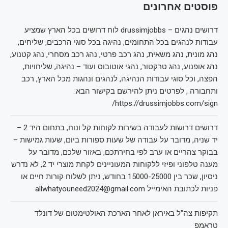
פוסטים אחרונים
דרושים נהגים – drussimjobbs לוח דרושים בכל הארץ שמציע
עבודות לנהגים בכל התחומים, נהיגה בכל סוגי הרכבים, שליחים,
נהג מונית, נהג משאית, נהג רכב פרטי, נהג רכב מסחרי, נהג קטנוע,
נהג אופנוע, נהג טרקטור, נהגי אוטובוס ועוד – נהיגה, שליחויות,
הפצה, וכל סוגי עבודות הנהיגה, לנהגים ונהגות מכל הארץ, רכב
ותחבורה , לפרטים ניתן להירשם בקישור הבא:
https://drussimjobbs.com/sign/
דרושים דרושות לעבודה בשירות לקוחות קל ונוח, בתחום היד 2 –
יד שניה, מדובר על עבודה של שעות ספורות ביום, שעות גמישות –
בבוקר צהריים או ערב לפי בחירתכם, באזור שלכם, מדובר על
מענה טלפוני ופיזי ללקוחות המעוניינים לקחת מוצרי יד 2, לא נדרש
ניסיון, שכר בין 15000-25000 בחודש, ניתן לשלוח קורות חיים או
פניות לכתובת האימייל allwhatyouneed2024@gmail.com
תקיפות צה"ל באיראן לאחר הארכת האולטימטום של דונלד
טראמפ