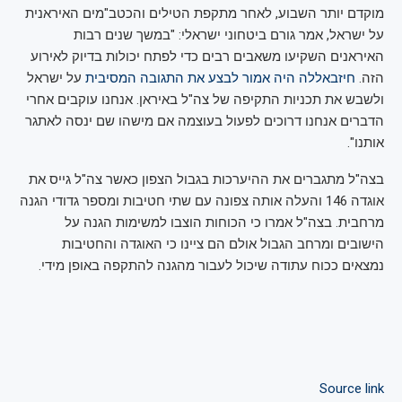
מוקדם יותר השבוע, לאחר מתקפת הטילים והכטב"מים האיראנית
על ישראל, אמר גורם ביטחוני ישראלי: "במשך שנים רבות
האיראנים השקיעו משאבים רבים כדי לפתח יכולות בדיוק לאירוע
הזה.
חיזבאללה היה אמור לבצע את התגובה המסיבית
על ישראל
ולשבש את תכניות התקיפה של צה"ל באיראן. אנחנו עוקבים אחרי
הדברים אנחנו דרוכים לפעול בעוצמה אם מישהו שם ינסה לאתגר
אותנו".
בצה"ל מתגברים את ההיערכות בגבול הצפון כאשר צה"ל גייס את
אוגדה 146 והעלה אותה צפונה עם שתי חטיבות ומספר גדודי הגנה
מרחבית. בצה"ל אמרו כי הכוחות הוצבו למשימות הגנה על
הישובים ומרחב הגבול אולם הם ציינו כי האוגדה והחטיבות
נמצאים ככוח עתודה שיכול לעבור מהגנה להתקפה באופן מידי.
Source link