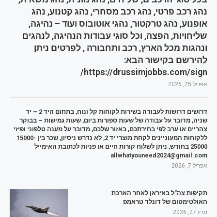
נהג רכב פרטי, נהג רכב מסחרי, נהג קטנוע, נהג
אופנוע, נהג טרקטור, נהגי אוטובוס ועוד – נהיגה,
שליחויות, הפצה, וכל סוגי עבודות הנהיגה, לנהגים
ונהגות מכל הארץ, רכב ותחבורה , לפרטים ניתן
להירשם בקישור הבא:
https://drussimjobbs.com/sign/
אפריל 25, 2026
דרושים דרושות לעבודה בשירות לקוחות קל ונוח, בתחום היד 2 – יד
שניה, מדובר על עבודה של שעות ספורות ביום, שעות גמישות – בבוקר
צהריים או ערב לפי בחירתכם, באזור שלכם, מדובר על מענה טלפוני ופיזי
ללקוחות המעוניינים לקחת מוצרי יד 2, לא נדרש ניסיון, שכר בין 15000-
25000 בחודש, ניתן לשלוח קורות חיים או פניות לכתובת האימייל
allwhatyouneed2024@gmail.com
אפריל 7, 2026
תקיפות צה"ל באיראן לאחר הארכת
האולטימטום של דונלד טראמפ
מרץ 27, 2026