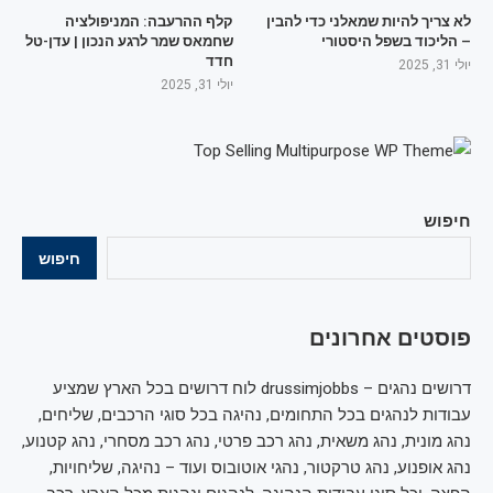
לא צריך להיות שמאלני כדי להבין
קלף ההרעבה: המניפולציה
– הליכוד בשפל היסטורי
שחמאס שמר לרגע הנכון | עדן-טל
חדד
יולי 31, 2025
יולי 31, 2025
חיפוש
חיפוש
פוסטים אחרונים
דרושים נהגים – drussimjobbs לוח דרושים בכל הארץ שמציע
עבודות לנהגים בכל התחומים, נהיגה בכל סוגי הרכבים, שליחים,
נהג מונית, נהג משאית, נהג רכב פרטי, נהג רכב מסחרי, נהג קטנוע,
נהג אופנוע, נהג טרקטור, נהגי אוטובוס ועוד – נהיגה, שליחויות,