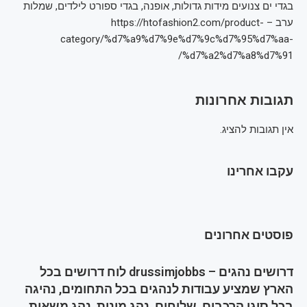
בגדי ים צנועים מידות גדולות, אופנה, בגדי ספורט לילדים, שמלות
ערב – https://htofashion2.com/product-
category/%d7%a9%d7%9e%d7%9c%d7%95%d7%aa-
%d7%a2%d7%a8%d7%91/
תגובות אחרונות
אין תגובות להציג.
עקבו אחרינו
פוסטים אחרונים
דרושים נהגים – drussimjobbs לוח דרושים בכל
הארץ שמציע עבודות לנהגים בכל התחומים, נהיגה
בכל סוגי הרכבים, שליחים, נהג מונית, נהג משאית,