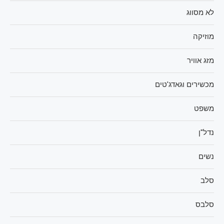
לא מסווג
מוזיקה
מזג אוויר
מכשירים וגאדג'טים
משפט
נדל"ן
נשים
סלב
סלבס