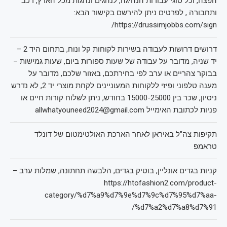
הפצה, וכל סוגי עבודות הנהיגה, לנהגים ונהגות מכל הארץ, רכב
ותחבורה , לפרטים ניתן להירשם בקישור הבא:
https://drussimjobbs.com/sign/
דרושים דרושות לעבודה בשירות לקוחות קל ונוח, בתחום היד 2 –
יד שניה, מדובר על עבודה של שעות ספורות ביום, שעות גמישות –
בבוקר צהריים או ערב לפי בחירתכם, באזור שלכם, מדובר על
מענה טלפוני ופיזי ללקוחות המעוניינים לקחת מוצרי יד 2, לא נדרש
ניסיון, שכר בין 15000-25000 בחודש, ניתן לשלוח קורות חיים או
פניות לכתובת האימייל allwhatyouneed2024@gmail.com
תקיפות צה"ל באיראן לאחר הארכת האולטימטום של דונלד
טראמפ
קניות בגדים אונליין, בוטיק בגדים, הלבשה תחתונה, שמלות ערב –
https://htofashion2.com/product-
category/%d7%a9%d7%9e%d7%9c%d7%95%d7%aa-
%d7%a2%d7%a8%d7%91/