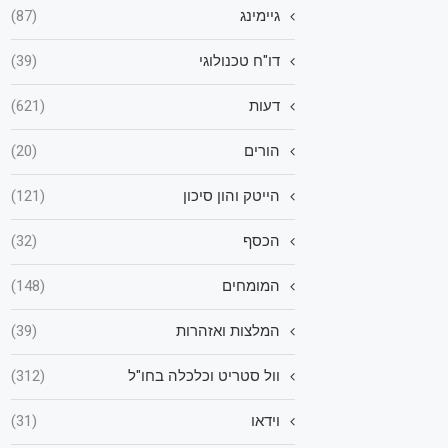
גיימינג
(87)
דו"ח טכנולוגי
(39)
דעות
(621)
הורים
(20)
הייטק והון סיכון
(121)
הכסף
(32)
המומחים
(148)
המלצות ואזהרות
(39)
וול סטריט וכלכלה בחו"ל
(312)
וידאו
(31)