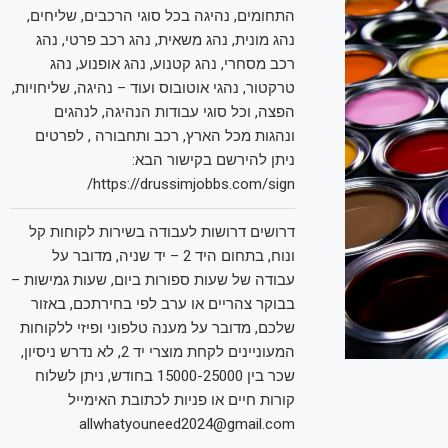
התחומים, נהיגה בכל סוגי הרכבים, שליחים,
נהג מונית, נהג משאית, נהג רכב פרטי, נהג
רכב מסחרי, נהג קטנוע, נהג אופנוע, נהג
טרקטור, נהגי אוטובוס ועוד – נהיגה, שליחויות,
הפצה, וכל סוגי עבודות הנהיגה, לנהגים
ונהגות מכל הארץ, רכב ותחבורה , לפרטים
ניתן להירשם בקישור הבא:
https://drussimjobbs.com/sign/
דרושים דרושות לעבודה בשירות לקוחות קל
ונוח, בתחום היד 2 – יד שניה, מדובר על
עבודה של שעות ספורות ביום, שעות גמישות –
בבוקר צהריים או ערב לפי בחירתכם, באזור
שלכם, מדובר על מענה טלפוני ופיזי ללקוחות
המעוניינים לקחת מוצרי יד 2, לא נדרש ניסיון,
שכר בין 15000-25000 בחודש, ניתן לשלוח
קורות חיים או פניות לכתובת האימייל
allwhatyouneed2024@gmail.com