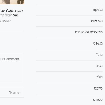
מוזיקה
זעקת המג"דים: 
מול הבירוקרט
מזג אוויר
אוגוסט 29, 2025
מכשירים וגאדג'טים
משפט
נדל"ן
נשים
סלב
סלבס
ספורט