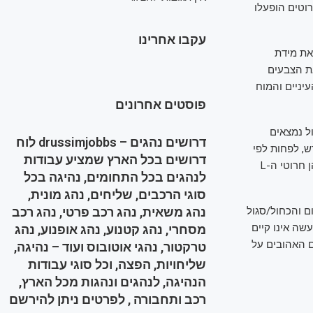
וטים הופעלו
עקבו אחרינו
לים. המוח משווה את מידת
ת הצבעים
עיניים והמוח
פוסטים אחרונים
ל נמצאים
דרושים נהגים – drussimjobbs לוח
, לפחות לפי
דרושים בכל הארץ שמציע עבודות
המוח שלנו. כתוצאה מכך, המוח מתקשה כאשר מופעלים הן חרוטי ה-S (אור כחול/סגול) והן חרוטי ה-L
לנהגים בכל התחומים, נהיגה בכל
סוגי הרכבים, שליחים, נהג מונית,
 והכחול/סגול
נהג משאית, נהג רכב פרטי, נהג רכב
שה אינו קיים
מסחרי, נהג קטנוע, נהג אופנוע, נהג
ם האהובים על
טרקטור, נהגי אוטובוס ועוד – נהיגה,
שליחויות, הפצה, וכל סוגי עבודות
הנהיגה, לנהגים ונהגות מכל הארץ,
רכב ותחבורה , לפרטים ניתן להירשם