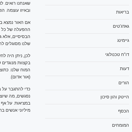
שאנחנו רואים. ל
ובאיזו עוצמה. ה
בריאות
גאדג'טים
ההפעלה של כל חר
הבסיסיים, אלא גם
גיימינג
שלנו מסוגלים להב
דו"ח טכנולוגי
לכן, ניתן היה ל
בקצוות מנוגדים 
דעות
(אור אדום).
הורים
כדי להתגבר על ב
נפגשים, מה שיוצ
הייטק והון סיכון
במציאות. על אף 
מיליוני אנשים בר
הכסף
המומחים