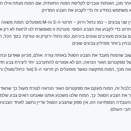
אחר מכן, האותות עוברים לקליפת המוח החזותית, שם המוח מנתח אילו חר
וא משתמש במידע זה כדי לקבוע את הצבע המדויק.
אם האור נמצא בין שני צבעים – כמו כחול וירוק – חרוטי ה-S וה-M מופע
וט כדי לקבוע את הצבע הסופי. מערכת זו מאפשרת לנו לראות לא רק א
 צבעים מעורבים וגוונים ביניהם, כמו כחול-ירקרק או טורקיז. בסך הכל, ה
חין ביותר ממיליון צבעים שונים.
חשוב שהמוח מעבד את הצבע הסגול באותה צורה. אולם, מכיוון שאדום וכחו
של ספקטרום האור הנראה, הם לא אמורים להתערבב יחד ליצירת צבע חדש
לבול זה, המוח מעקם את ספקטרום האור הנראה לצורת מעגל כך שהאדום
ר את הצבע הסגול. כך, המוח שלנו משכנע אותנו שאנחנו רואים צבע שלמע
העובדה המפתיעה הזו, אין ספק שהצבע הסגול עדיין נחשב לאחד הצבעי
חבי העולם.