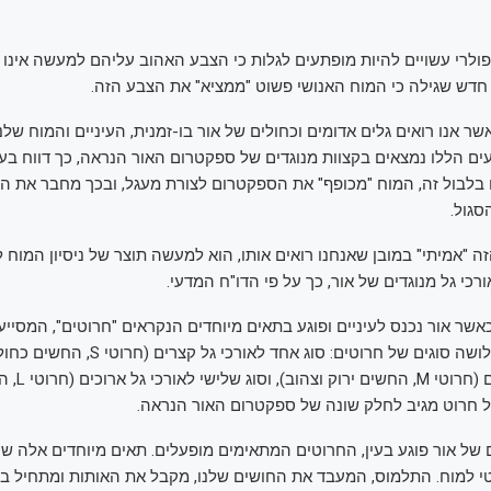
ולרי עשויים להיות מופתעים לגלות כי הצבע האהוב עליהם למעשה אינו ק
דש שגילה כי המוח האנושי פשוט "ממציא" את הצבע הזה.
ר אנו רואים גלים אדומים וכחולים של אור בו-זמנית, העיניים והמוח של
ים הללו נמצאים בקצוות מנוגדים של ספקטרום האור הנראה, כך דווח בעיתון
בלבול זה, המוח "מכופף" את הספקטרום לצורת מעגל, ובכך מחבר את הכ
סגול.
 "אמיתי" במובן שאנחנו רואים אותו, הוא למעשה תוצר של ניסיון המוח 
ורכי גל מנוגדים של אור, כך על פי הדו"ח המדעי.
שר אור נכנס לעיניים ופוגע בתאים מיוחדים הנקראים "חרוטים", המסייע
צבעים. קיימים שלושה סוגים של חרוטים: סוג אחד 
לאורכי גל בינוניי
של חרוט מגיב לחלק שונה של ספקטרום האור הנראה.
של אור פוגע בעין, החרוטים המתאימים מופעלים. תאים מיוחדים אלה שו
י למוח. התלמוס, המעבד את החושים שלנו, מקבל את האותות ומתחיל ב