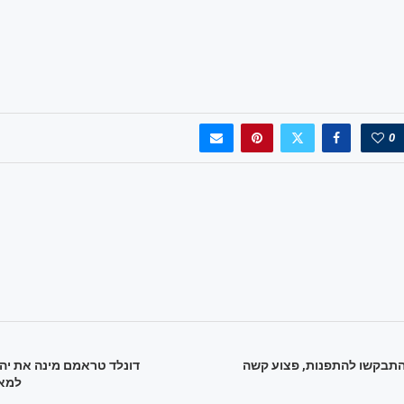
0
התבקשו להתפנות, פצוע קשה
דונלד טראמם מינה את יהו
למא