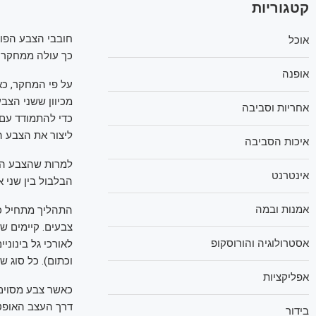
קטגוריות
חובבי הצבע הפופ
אוכל
כך עולה ממחקר ח
אופנה
על פי המחקר, כאש
מכיוון ששני הצבע
אחריות וסביבה
כדי להתמודד עם 
ליצור את הצבע ה
איכות הסביבה
למרות שהצבע הזה
אינטרנט
הבלבול בין שני א
אמנות ובמה
התהליך מתחיל כא
אסטרולוגיה והורוסקופ
וכתום). כל סוג 
אפליקציות
כאשר צבע מסוים 
דרך העצב האופט
בידור