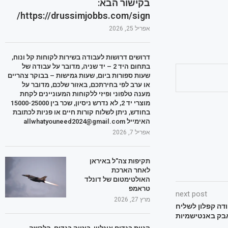
בקישור הבא:
https://drussimjobbs.com/sign/
אפריל 25, 2026
דרושים דרושות לעבודה בשירות לקוחות קל ונוח,
בתחום היד 2 – יד שניה, מדובר על עבודה של
שעות ספורות ביום, שעות גמישות – בבוקר צהריים
או ערב לפי בחירתכם, באזור שלכם, מדובר על
מענה טלפוני ופיזי ללקוחות המעוניינים לקחת
מוצרי יד 2, לא נדרש ניסיון, שכר בין 15000-25000
בחודש, ניתן לשלוח קורות חיים או פניות לכתובת
האימייל allwhatyouneed2024@gmail.com
אפריל 7, 2026
תקיפות צה"ל באיראן
לאחר הארכת
האולטימטום של דונלד
טראמפ
next post
מרץ 27, 2026
דה קפלון לשליח
בק באנטישמיות