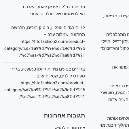
תקיפות צה"ל באיראן לאחר הארכת
האולטימטום של דונלד טראמפ
יים במציאות,
קניות בגדים אונליין, בוטיק בגדים, הלבשה
נו מתבלבלים
תחתונה, שמלות ערב –
 "דיילי מייל".
https://htofashion2.com/product-
חול והאדום כדי
category/%d7%a9%d7%9e%d7%9c%d7%95
%d7%aa-%d7%a2%d7%a8%d7%91/
לפתור את
בגדי ים צנועים מידות גדולות, אופנה, בגדי
ספורט לילדים, שמלות ערב –
https://htofashion2.com/product-
ים בראיית
category/%d7%a9%d7%9e%d7%9c%d7%95
לאורכי גל קצרים (חרוטי S, החשים כחול וסגול), סוג שני
%d7%aa-%d7%a2%d7%a8%d7%91/
ם (חרוטי M, החשים ירוק וצהוב), וסוג שלישי לאורכי גל ארוכים (חרוטי L, החשים אדום
תגובות אחרונות
לחים אותות
תהליך הבנת מה
אין תגובות להציג.