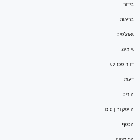
בידור
בריאות
גאדג'טים
גיימינג
דו"ח טכנולוגי
דעות
הורים
הייטק והון סיכון
הכסף
המומחים