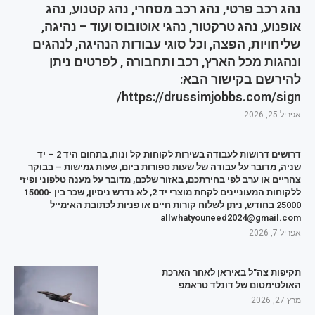
נהג רכב פרטי, נהג רכב מסחרי, נהג קטנוע, נהג
אופנוע, נהג טרקטור, נהגי אוטובוס ועוד – נהיגה,
שליחויות, הפצה, וכל סוגי עבודות הנהיגה, לנהגים
ונהגות מכל הארץ, רכב ותחבורה , לפרטים ניתן
להירשם בקישור הבא:
https://drussimjobbs.com/sign/
אפריל 25, 2026
דרושים דרושות לעבודה בשירות לקוחות קל ונוח, בתחום היד 2 – יד
שניה, מדובר על עבודה של שעות ספורות ביום, שעות גמישות – בבוקר
צהריים או ערב לפי בחירתכם, באזור שלכם, מדובר על מענה טלפוני ופיזי
ללקוחות המעוניינים לקחת מוצרי יד 2, לא נדרש ניסיון, שכר בין 15000-
25000 בחודש, ניתן לשלוח קורות חיים או פניות לכתובת האימייל
allwhatyouneed2024@gmail.com
אפריל 7, 2026
תקיפות צה"ל באיראן לאחר הארכת
האולטימטום של דונלד טראמפ
מרץ 27, 2026