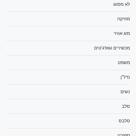
לא מסווג
מוזיקה
מזג אוויר
מכשירים וגאדג'טים
משפט
נדל"ן
נשים
סלב
סלבס
ספורט