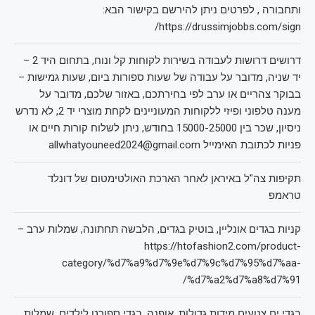
ותחבורה , לפרטים ניתן להירשם בקישור הבא:
https://drussimjobbs.com/sign/
דרושים דרושות לעבודה בשירות לקוחות קל ונוח, בתחום היד 2 –
יד שניה, מדובר על עבודה של שעות ספורות ביום, שעות גמישות –
בבוקר צהריים או ערב לפי בחירתכם, באזור שלכם, מדובר על
מענה טלפוני ופיזי ללקוחות המעוניינים לקחת מוצרי יד 2, לא נדרש
ניסיון, שכר בין 15000-25000 בחודש, ניתן לשלוח קורות חיים או
פניות לכתובת האימייל allwhatyouneed2024@gmail.com
תקיפות צה"ל באיראן לאחר הארכת האולטימטום של דונלד
טראמפ
קניות בגדים אונליין, בוטיק בגדים, הלבשה תחתונה, שמלות ערב –
https://htofashion2.com/product-
category/%d7%a9%d7%9e%d7%9c%d7%95%d7%aa-
%d7%a2%d7%a8%d7%91/
בגדי ים צנועים מידות גדולות, אופנה, בגדי ספורט לילדים, שמלות