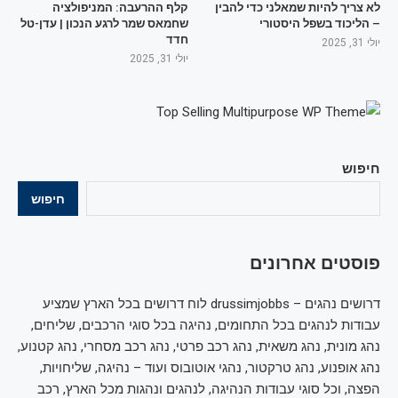
לא צריך להיות שמאלני כדי להבין
קלף ההרעבה: המניפולציה
– הליכוד בשפל היסטורי
שחמאס שמר לרגע הנכון | עדן-טל
חדד
יולי 31, 2025
יולי 31, 2025
חיפוש
חיפוש
פוסטים אחרונים
דרושים נהגים – drussimjobbs לוח דרושים בכל הארץ שמציע
עבודות לנהגים בכל התחומים, נהיגה בכל סוגי הרכבים, שליחים,
נהג מונית, נהג משאית, נהג רכב פרטי, נהג רכב מסחרי, נהג קטנוע,
נהג אופנוע, נהג טרקטור, נהגי אוטובוס ועוד – נהיגה, שליחויות,
הפצה, וכל סוגי עבודות הנהיגה, לנהגים ונהגות מכל הארץ, רכב