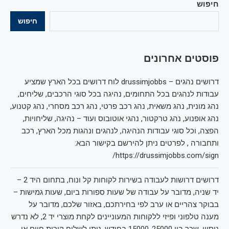
חיפוש
חיפוש
פוסטים אחרונים
דרושים נהגים – drussimjobbs לוח דרושים בכל הארץ שמציע
עבודות לנהגים בכל התחומים, נהיגה בכל סוגי הרכבים, שליחים,
נהג מונית, נהג משאית, נהג רכב פרטי, נהג רכב מסחרי, נהג קטנוע,
נהג אופנוע, נהג טרקטור, נהגי אוטובוס ועוד – נהיגה, שליחויות,
הפצה, וכל סוגי עבודות הנהיגה, לנהגים ונהגות מכל הארץ, רכב
ותחבורה , לפרטים ניתן להירשם בקישור הבא:
https://drussimjobbs.com/sign/
דרושים דרושות לעבודה בשירות לקוחות קל ונוח, בתחום היד 2 –
יד שניה, מדובר על עבודה של שעות ספורות ביום, שעות גמישות –
בבוקר צהריים או ערב לפי בחירתכם, באזור שלכם, מדובר על
מענה טלפוני ופיזי ללקוחות המעוניינים לקחת מוצרי יד 2, לא נדרש
ניסיון, שכר בין 15000-25000 בחודש, ניתן לשלוח קורות חיים או