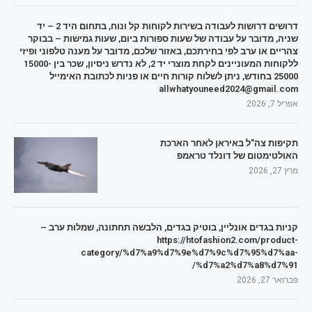
דרושים דרושות לעבודה בשירות לקוחות קל ונוח, בתחום היד 2 – יד
שניה, מדובר על עבודה של שעות ספורות ביום, שעות גמישות – בבוקר
צהריים או ערב לפי בחירתכם, באזור שלכם, מדובר על מענה טלפוני ופיזי
ללקוחות המעוניינים לקחת מוצרי יד 2, לא נדרש ניסיון, שכר בין 15000-
25000 בחודש, ניתן לשלוח קורות חיים או פניות לכתובת האימייל
allwhatyouneed2024@gmail.com
אפריל 7, 2026
תקיפות צה"ל באיראן לאחר הארכת
האולטימטום של דונלד טראמפ
מרץ 27, 2026
קניות בגדים אונליין, בוטיק בגדים, הלבשה תחתונה, שמלות ערב –
https://htofashion2.com/product-
category/%d7%a9%d7%9e%d7%9c%d7%95%d7%aa-
%d7%a2%d7%a8%d7%91/
פברואר 27, 2026