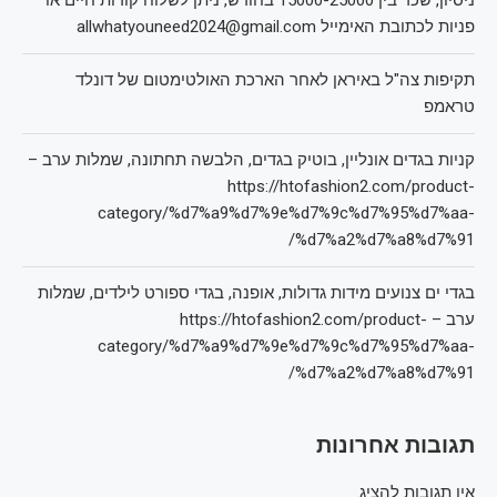
פניות לכתובת האימייל allwhatyouneed2024@gmail.com
תקיפות צה"ל באיראן לאחר הארכת האולטימטום של דונלד
טראמפ
קניות בגדים אונליין, בוטיק בגדים, הלבשה תחתונה, שמלות ערב –
https://htofashion2.com/product-
category/%d7%a9%d7%9e%d7%9c%d7%95%d7%aa-
%d7%a2%d7%a8%d7%91/
בגדי ים צנועים מידות גדולות, אופנה, בגדי ספורט לילדים, שמלות
ערב – https://htofashion2.com/product-
category/%d7%a9%d7%9e%d7%9c%d7%95%d7%aa-
%d7%a2%d7%a8%d7%91/
תגובות אחרונות
אין תגובות להציג.