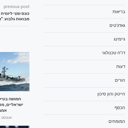
previous post
בריאות
כונס זמני ליזמית
מבואות גלבוע: "רו
גאדג'טים
גיימינג
דו"ח טכנולוגי
דעות
הורים
הייטק והון סיכון
חמושה בטילי
ישראליים, מט
הכסף
אמבר
אוגוסט 1, 2025
המומחים