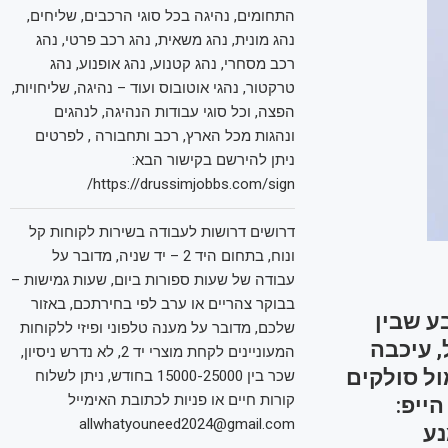
התחומים, נהיגה בכל סוגי הרכבים, שליחים,
נהג מונית, נהג משאית, נהג רכב פרטי, נהג
רכב מסחרי, נהג קטנוע, נהג אופנוע, נהג
טרקטור, נהגי אוטובוס ועוד – נהיגה, שליחויות,
הפצה, וכל סוגי עבודות הנהיגה, לנהגים
ונהגות מכל הארץ, רכב ותחבורה , לפרטים
ניתן להירשם בקישור הבא:
https://drussimjobbs.com/sign/
דרושים דרושות לעבודה בשירות לקוחות קל
ונוח, בתחום היד 2 – יד שניה, מדובר על
עבודה של שעות ספורות ביום, שעות גמישות –
בבוקר צהריים או ערב לפי בחירתכם, באזור
ע שבין
שלכם, מדובר על מענה טלפוני ופיזי ללקוחות
 כלל, עיכבה
המעוניינים לקחת מוצרי יד 2, לא נדרש ניסיון,
ול סולקים
שכר בין 15000-25000 בחודש, ניתן לשלוח
קורות חיים או פניות לכתובת האימייל
ייפ:
allwhatyouneed2024@gmail.com
נע