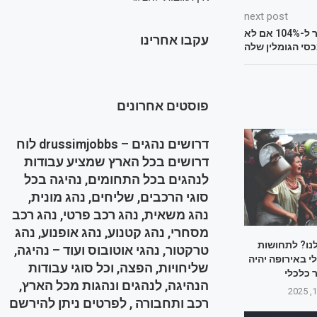
next post
טראמפ: המכסים על סין יעלו מחר ל-104% אם לא
עקבו אחרינו
סי הגומלין שלה
פוסטים אחרונים
דרושים נהגים – drussimjobbs לוח
דרושים בכל הארץ שמציע עבודות
לנהגים בכל התחומים, נהיגה בכל
סוגי הרכבים, שליחים, נהג מונית,
נהג משאית, נהג רכב פרטי, נהג רכב
מסחרי, נהג קטנוע, נהג אופנוע, נהג
לנו? לתחושות
טרקטור, נהגי אוטובוס ועוד – נהיגה,
 באירופה יהיה
שליחויות, הפצה, וכל סוגי עבודות
 כלכלי
הנהיגה, לנהגים ונהגות מכל הארץ,
רכב ותחבורה , לפרטים ניתן להירשם