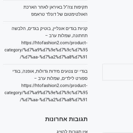
תקיפות צה"ל באיראן לאחר הארכת
האולטימטום של דונלד טראמפ
קניות בגדים אונליין, בוטיק בגדים, הלבשה
תחתונה, שמלות ערב –
https://htofashion2.com/product-
category/%d7%a9%d7%9e%d7%9c%d7%95
%d7%aa-%d7%a2%d7%a8%d7%91/
בגדי ים צנועים מידות גדולות, אופנה, בגדי
ספורט לילדים, שמלות ערב –
https://htofashion2.com/product-
category/%d7%a9%d7%9e%d7%9c%d7%95
%d7%aa-%d7%a2%d7%a8%d7%91/
תגובות אחרונות
אין תגובות להציג.