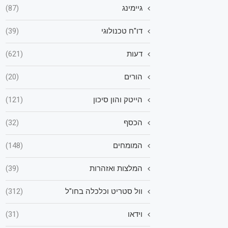
גיימינג
(87)
דו"ח טכנולוגי
(39)
דעות
(621)
הורים
(20)
הייטק והון סיכון
(121)
הכסף
(32)
המומחים
(148)
המלצות ואזהרות
(39)
וול סטריט וכלכלה בחו"ל
(312)
וידאו
(31)