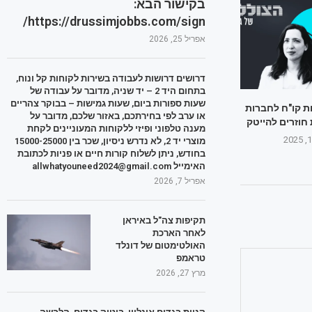
בקישור הבא:
https://drussimjobbs.com/sign/
אפריל 25, 2026
דרושים דרושות לעבודה בשירות לקוחות קל ונוח,
בתחום היד 2 – יד שניה, מדובר על עבודה של
שעות ספורות ביום, שעות גמישות – בבוקר צהריים
ת קו"ח לחברות
או ערב לפי בחירתכם, באזור שלכם, מדובר על
 חוזרים להייטק
מענה טלפוני ופיזי ללקוחות המעוניינים לקחת
מוצרי יד 2, לא נדרש ניסיון, שכר בין 15000-25000
בחודש, ניתן לשלוח קורות חיים או פניות לכתובת
האימייל allwhatyouneed2024@gmail.com
אפריל 7, 2026
תקיפות צה"ל באיראן
לאחר הארכת
האולטימטום של דונלד
טראמפ
מרץ 27, 2026