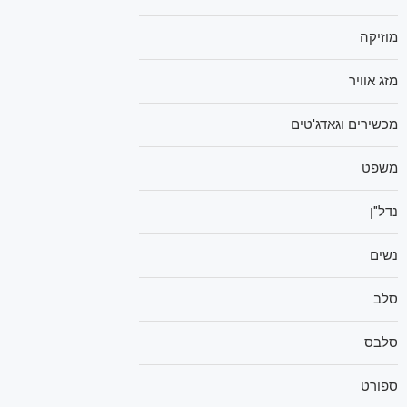
מוזיקה
מזג אוויר
מכשירים וגאדג'טים
משפט
נדל"ן
נשים
סלב
סלבס
ספורט