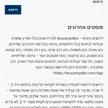
חיפוש
חיפוש
פוסטים אחרונים
דרושים נהגים – drussimjobbs לוח דרושים בכל הארץ שמציע
עבודות לנהגים בכל התחומים, נהיגה בכל סוגי הרכבים, שליחים,
נהג מונית, נהג משאית, נהג רכב פרטי, נהג רכב מסחרי, נהג קטנוע,
נהג אופנוע, נהג טרקטור, נהגי אוטובוס ועוד – נהיגה, שליחויות,
הפצה, וכל סוגי עבודות הנהיגה, לנהגים ונהגות מכל הארץ, רכב
ותחבורה , לפרטים ניתן להירשם בקישור הבא:
https://drussimjobbs.com/sign/
דרושים דרושות לעבודה בשירות לקוחות קל ונוח, בתחום היד 2 –
יד שניה, מדובר על עבודה של שעות ספורות ביום, שעות גמישות –
בבוקר צהריים או ערב לפי בחירתכם, באזור שלכם, מדובר על
מענה טלפוני ופיזי ללקוחות המעוניינים לקחת מוצרי יד 2, לא נדרש
ניסיון, שכר בין 15000-25000 בחודש, ניתן לשלוח קורות חיים או