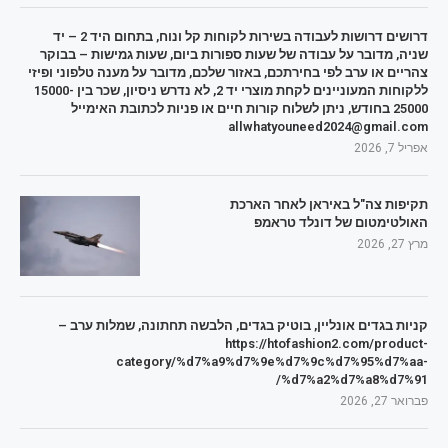
דרושים דרושות לעבודה בשירות לקוחות קל ונוח, בתחום היד 2 – יד
שניה, מדובר על עבודה של שעות ספורות ביום, שעות גמישות – בבוקר
צהריים או ערב לפי בחירתכם, באזור שלכם, מדובר על מענה טלפוני ופיזי
ללקוחות המעוניינים לקחת מוצרי יד 2, לא נדרש ניסיון, שכר בין 15000-
25000 בחודש, ניתן לשלוח קורות חיים או פניות לכתובת האימייל
allwhatyouneed2024@gmail.com
אפריל 7, 2026
תקיפות צה"ל באיראן לאחר הארכת
האולטימטום של דונלד טראמפ
מרץ 27, 2026
קניות בגדים אונליין, בוטיק בגדים, הלבשה תחתונה, שמלות ערב –
https://htofashion2.com/product-
category/%d7%a9%d7%9e%d7%9c%d7%95%d7%aa-
%d7%a2%d7%a8%d7%91/
פברואר 27, 2026