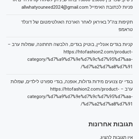
פניות לכתובת האימייל allwhatyouneed2024@gmail.com
תקיפות צה"ל באיראן לאחר הארכת האולטימטום של דונלד
טראמפ
קניות בגדים אונליין, בוטיק בגדים, הלבשה תחתונה, שמלות ערב –
https://htofashion2.com/product-
category/%d7%a9%d7%9e%d7%9c%d7%95%d7%aa-
%d7%a2%d7%a8%d7%91/
בגדי ים צנועים מידות גדולות, אופנה, בגדי ספורט לילדים, שמלות
ערב – https://htofashion2.com/product-
category/%d7%a9%d7%9e%d7%9c%d7%95%d7%aa-
%d7%a2%d7%a8%d7%91/
תגובות אחרונות
אין תגובות להציג.