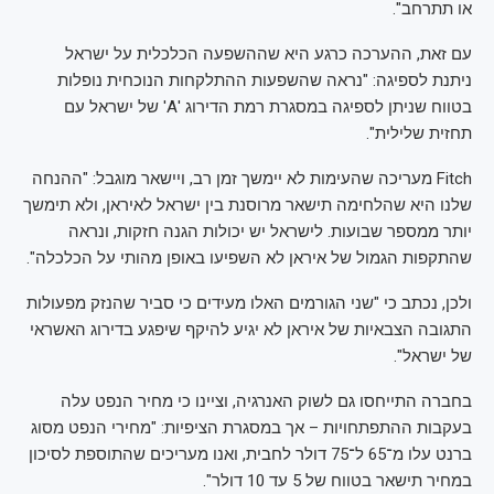
או תתרחב".
עם זאת, ההערכה כרגע היא שההשפעה הכלכלית על ישראל
ניתנת לספיגה: "נראה שהשפעות ההתלקחות הנוכחית נופלות
בטווח שניתן לספיגה במסגרת רמת הדירוג 'A' של ישראל עם
תחזית שלילית".
Fitch מעריכה שהעימות לא יימשך זמן רב, ויישאר מוגבל: "ההנחה
שלנו היא שהלחימה תישאר מרוסנת בין ישראל לאיראן, ולא תימשך
יותר ממספר שבועות. לישראל יש יכולות הגנה חזקות, ונראה
שהתקפות הגמול של איראן לא השפיעו באופן מהותי על הכלכלה".
ולכן, נכתב כי "שני הגורמים האלו מעידים כי סביר שהנזק מפעולות
התגובה הצבאיות של איראן לא יגיע להיקף שיפגע בדירוג האשראי
של ישראל".
בחברה התייחסו גם לשוק האנרגיה, וציינו כי מחיר הנפט עלה
בעקבות ההתפתחויות – אך במסגרת הציפיות: "מחירי הנפט מסוג
ברנט עלו מ־65 ל־75 דולר לחבית, ואנו מעריכים שהתוספת לסיכון
במחיר תישאר בטווח של 5 עד 10 דולר".