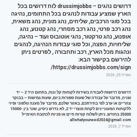
דרושים נהגים – drussimjobbs לוח דרושים בכל
הארץ שמציע עבודות לנהגים בכל התחומים, נהיגה
בכל סוגי הרכבים, שליחים, נהג מונית, נהג משאית,
נהג רכב פרטי, נהג רכב מסחרי, נהג קטנוע, נהג
אופנוע, נהג טרקטור, נהגי אוטובוס ועוד – נהיגה,
שליחויות, הפצה, וכל סוגי עבודות הנהיגה, לנהגים
ונהגות מכל הארץ, רכב ותחבורה , לפרטים ניתן
להירשם בקישור הבא:
https://drussimjobbs.com/sign/
אפריל 25, 2026
דרושים דרושות לעבודה בשירות לקוחות קל ונוח, בתחום היד 2 – יד
שניה, מדובר על עבודה של שעות ספורות ביום, שעות גמישות – בבוקר
צהריים או ערב לפי בחירתכם, באזור שלכם, מדובר על מענה טלפוני ופיזי
ללקוחות המעוניינים לקחת מוצרי יד 2, לא נדרש ניסיון, שכר בין 15000-
25000 בחודש, ניתן לשלוח קורות חיים או פניות לכתובת האימייל
allwhatyouneed2024@gmail.com
אפריל 7, 2026