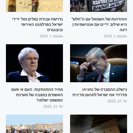
ההזדהות של השמאל עם ה"חלש"
נדרשת עבודת נמלים מול ידידי
היא שילוב ידיים עם אנטישמיות |
ישראל בפרלמנט האירופי
דעה
ובקונגרס
אוגוסט 1, 2025
אוגוסט 1, 2025
כישלון ההסברה של נתניהו
מחיר ההתנתקות: האם אי פעם
מדרדר את ישראל לתהום מדינית
האשמים במצבה של מערכת
המשפט ישלמו?
יולי 31, 2025
יולי 31, 2025