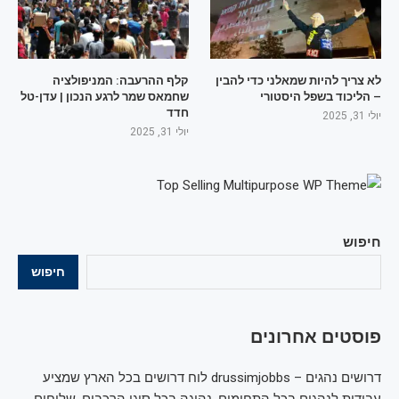
לא צריך להיות שמאלני כדי להבין
קלף ההרעבה: המניפולציה
– הליכוד בשפל היסטורי
שחמאס שמר לרגע הנכון | עדן-טל
חדד
יולי 31, 2025
יולי 31, 2025
חיפוש
חיפוש
פוסטים אחרונים
דרושים נהגים – drussimjobbs לוח דרושים בכל הארץ שמציע
עבודות לנהגים בכל התחומים, נהיגה בכל סוגי הרכבים, שליחים,