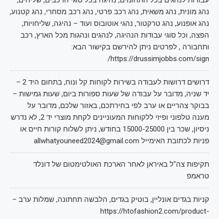
נהג מונית, נהג משאית, נהג רכב פרטי, נהג רכב מסחרי, נהג קטנוע,
נהג אופנוע, נהג טרקטור, נהגי אוטובוס ועוד – נהיגה, שליחויות,
הפצה, וכל סוגי עבודות הנהיגה, לנהגים ונהגות מכל הארץ, רכב
ותחבורה , לפרטים ניתן להירשם בקישור הבא:
https://drussimjobbs.com/sign/
דרושים דרושות לעבודה בשירות לקוחות קל ונוח, בתחום היד 2 –
יד שניה, מדובר על עבודה של שעות ספורות ביום, שעות גמישות –
בבוקר צהריים או ערב לפי בחירתכם, באזור שלכם, מדובר על
מענה טלפוני ופיזי ללקוחות המעוניינים לקחת מוצרי יד 2, לא נדרש
ניסיון, שכר בין 15000-25000 בחודש, ניתן לשלוח קורות חיים או
פניות לכתובת האימייל allwhatyouneed2024@gmail.com
תקיפות צה"ל באיראן לאחר הארכת האולטימטום של דונלד
טראמפ
קניות בגדים אונליין, בוטיק בגדים, הלבשה תחתונה, שמלות ערב –
https://htofashion2.com/product-