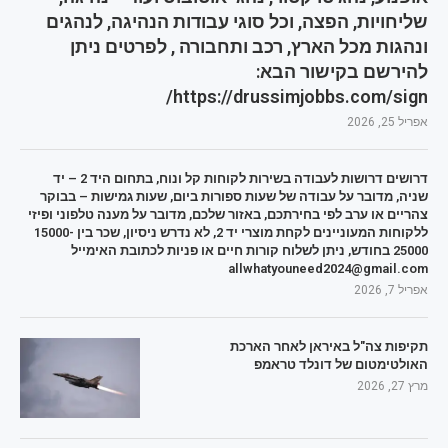
שליחויות, הפצה, וכל סוגי עבודות הנהיגה, לנהגים
ונהגות מכל הארץ, רכב ותחבורה , לפרטים ניתן
להירשם בקישור הבא:
https://drussimjobbs.com/sign/
אפריל 25, 2026
דרושים דרושות לעבודה בשירות לקוחות קל ונוח, בתחום היד 2 – יד
שניה, מדובר על עבודה של שעות ספורות ביום, שעות גמישות – בבוקר
צהריים או ערב לפי בחירתכם, באזור שלכם, מדובר על מענה טלפוני ופיזי
ללקוחות המעוניינים לקחת מוצרי יד 2, לא נדרש ניסיון, שכר בין 15000-
25000 בחודש, ניתן לשלוח קורות חיים או פניות לכתובת האימייל
allwhatyouneed2024@gmail.com
אפריל 7, 2026
תקיפות צה"ל באיראן לאחר הארכת
האולטימטום של דונלד טראמפ
מרץ 27, 2026