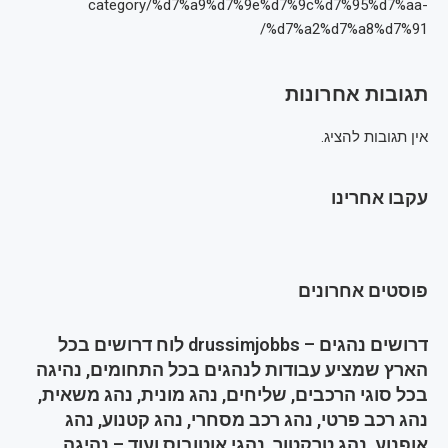
category/%d7%a9%d7%9e%d7%9c%d7%95%d7%aa-
%d7%a2%d7%a8%d7%91/
תגובות אחרונות
אין תגובות להציג.
עקבו אחרינו
פוסטים אחרונים
דרושים נהגים – drussimjobbs לוח דרושים בכל
הארץ שמציע עבודות לנהגים בכל התחומים, נהיגה
בכל סוגי הרכבים, שליחים, נהג מונית, נהג משאית,
נהג רכב פרטי, נהג רכב מסחרי, נהג קטנוע, נהג
אופנוע, נהג טרקטור, נהגי אוטובוס ועוד – נהיגה,