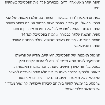
חיפה. יותר מ-60 אלף ילדים ומבוגרים פקדו את הפסטיבל בשלושה
ימים.
במתחם תיאטרון־הרחוב באוויר הפתוח, בניהולם האמנותי של אבי
גיבסון בר-אל וינון צפריר, בפרס הצגת הרחוב הטובה ביותר באוויר
הפתוח זכתה ההצגה "מפרש לבן" של היוצרות איה דיין ורותם
ספיר. ההצגה עלתה כבכורה עולמית בפסטיבל, לצד 14
מופעי־רחוב מ-7 מדינות בעולם שהופיעו כולם במתחם האוויר
הפתוח הבינלאומי.
המנהל האמנותי של הפסטיבל, רועי שגב, הודיע על פרישתו
מהתפקיד לאחר חמש שנים: "הייתה לי הזכות לקחת חלק
בפסטיבל הזה לאורך השנים כיוצר, כחבר בוועדה האמנותית,
כשופט, ולבסוף כמנהל האמנותי. אני מלא תודה והערכה לעשייה
המופלאה של תיאטרון חיפה, ההנהלה והיוצרים. אני בטוח
שהפסטיבל ימשיך להיות בית חם ליצירה איכותית ולהישאר מגדלור
של השראה לילדי ישראל".