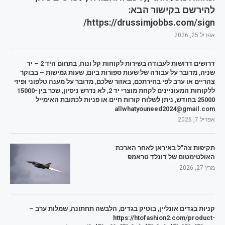
להירשם בקישור הבא:
https://drussimjobbs.com/sign/
אפריל 25, 2026
דרושים דרושות לעבודה בשירות לקוחות קל ונוח, בתחום היד 2 – יד
שניה, מדובר על עבודה של שעות ספורות ביום, שעות גמישות – בבוקר
צהריים או ערב לפי בחירתכם, באזור שלכם, מדובר על מענה טלפוני ופיזי
ללקוחות המעוניינים לקחת מוצרי יד 2, לא נדרש ניסיון, שכר בין 15000-
25000 בחודש, ניתן לשלוח קורות חיים או פניות לכתובת האימייל
allwhatyouneed2024@gmail.com
אפריל 7, 2026
תקיפות צה"ל באיראן לאחר הארכת
האולטימטום של דונלד טראמפ
מרץ 27, 2026
קניות בגדים אונליין, בוטיק בגדים, הלבשה תחתונה, שמלות ערב –
https://htofashion2.com/product-