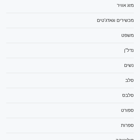
מזג אוויר
מכשירים וגאדג'טים
משפט
נדל"ן
נשים
סלב
סלבס
ספורט
ספרות