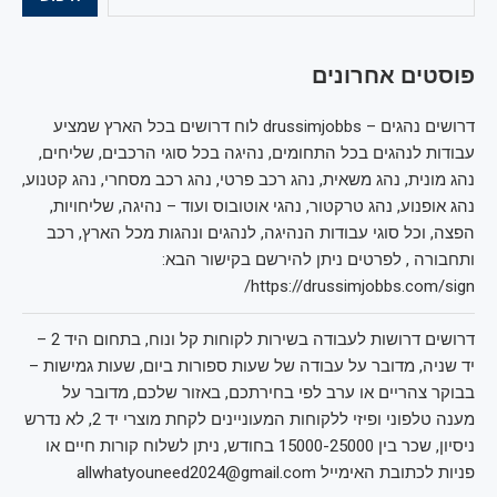
פוסטים אחרונים
דרושים נהגים – drussimjobbs לוח דרושים בכל הארץ שמציע
עבודות לנהגים בכל התחומים, נהיגה בכל סוגי הרכבים, שליחים,
נהג מונית, נהג משאית, נהג רכב פרטי, נהג רכב מסחרי, נהג קטנוע,
נהג אופנוע, נהג טרקטור, נהגי אוטובוס ועוד – נהיגה, שליחויות,
הפצה, וכל סוגי עבודות הנהיגה, לנהגים ונהגות מכל הארץ, רכב
ותחבורה , לפרטים ניתן להירשם בקישור הבא:
https://drussimjobbs.com/sign/
דרושים דרושות לעבודה בשירות לקוחות קל ונוח, בתחום היד 2 –
יד שניה, מדובר על עבודה של שעות ספורות ביום, שעות גמישות –
בבוקר צהריים או ערב לפי בחירתכם, באזור שלכם, מדובר על
מענה טלפוני ופיזי ללקוחות המעוניינים לקחת מוצרי יד 2, לא נדרש
ניסיון, שכר בין 15000-25000 בחודש, ניתן לשלוח קורות חיים או
פניות לכתובת האימייל allwhatyouneed2024@gmail.com