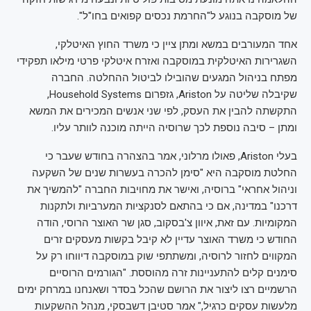
של מוסקבה בנוגע ל"החרמת נכסים קפואים בחו"ל".
אחד המעורבים במשא ומתן ציין כי משרד החוץ האיטלקי,
השגרירות האיטלקית במוסקבה ואזרח איטלקי פרטי מילאו תפקידי
מפתח בניהול המגעים שהובילו לביטול ההחלטה. החברה
שקיבלה שליטה על Ariston, גזפרום Household Systems,
התקשתה להבין את העסק, לפי שני אנשים המכירים את המשא
ומתן – סיבה נוספת לכך שרוסיה הייתה מוכנה לוותר עליו.
בעלי Ariston, פאולו מרלוני, אמר בהצהרה בחודש שעבר כי
החלטת מוסקבה היא "סימן להכרה בעשרות שנים של השקעה
וניהול אחראי" ברוסיה, ואישר את מחויבות החברה "להמשיך את
דרכנו" במדינה, אם כי בהתאם לסנקציות המערביות ולתקנות
המקומיות. עם זאת, איוון צ'בסקוב, סגן שר האוצר הרוסי, הודה
החודש כי משרד האוצר עדיין לא קיבל בקשות מעסקים זרים
המקווים לחזור לרוסיה, ומשתתפי שוק במוסקבה דיווחו רק על
סימנים קלים להתעניינות זרה מהוססת. "הגורמים הרוסיים
הרשמיים רצו ליצור את הרושם שהכל בסדר ושאנחנו במרחק ימים
מלעשות עסקים כרגיל," אמר סטיבן דשבסקי, מנהל ההשקעות