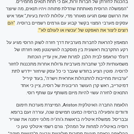
בהכנות לחזרתן של חברות זרות, אם כי תחת תנאים מחמירים.
"הממשלה הרוסית מאותתת שהדלת פתוחה ויהיו תנאים, מה שיוצר
את הרושם שאם תגיעו מאוחר מדי, עלולות להיות בעיות," אמר איש
עסקים מערבי המצוי בקשר קבוע עם גורמים רשמיים ברוסיה.
"הם
רוצים ליצור את האפקט של 'עכשיו או לעולם לא'".
המאמץ להראות לחברות מערביות דרך חזרה לשוק הרוסי מגיע על
רקע התקרבות ראשונית בין מוסקבה לוושינגטון מאז חזרתו של
דונלד טראמפ לבית הלבן. למרות זאת, אין עדיין הוכחות
משמעותיות לכך שחברות מערביות גדולות אחרות מתכננות לחזור
לרוסיה. פוטין הציע בחודש שעבר כי כל עסק שיחזור יידרש לתת
"ערבויות מחייבות להתנהלות אחראית וישרה", בעוד קיריל
דמיטרייב, ראש קרן העושר הריבונית של רוסיה, ציין כי אחד
התנאים לחזרה עשוי להיות מיזם משותף עם שותף רוסי.
הלאמת החברה האיטלקית Ariston, המייצרת מערכות חימום
ודוודים והפעילה ברוסיה כמעט חמישים שנה, עוררה זעם ברומא
ובבריסל. ממשלת איטליה בראשות ג'ורג'יה מלוני זימנה את שגריר
רוסיה באיטליה למחות על המהלך. גורם רשמי איטלקי טען כי
ההלאמה נראתה מונעת מסיבות פוליטיות ונבעה מ"רגישות חזקה"