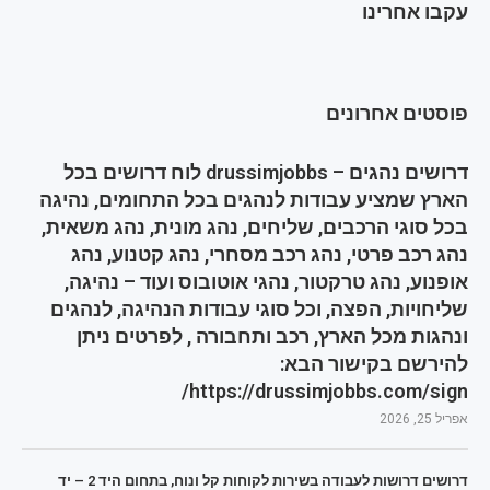
עקבו אחרינו
פוסטים אחרונים
דרושים נהגים – drussimjobbs לוח דרושים בכל
הארץ שמציע עבודות לנהגים בכל התחומים, נהיגה
בכל סוגי הרכבים, שליחים, נהג מונית, נהג משאית,
נהג רכב פרטי, נהג רכב מסחרי, נהג קטנוע, נהג
אופנוע, נהג טרקטור, נהגי אוטובוס ועוד – נהיגה,
שליחויות, הפצה, וכל סוגי עבודות הנהיגה, לנהגים
ונהגות מכל הארץ, רכב ותחבורה , לפרטים ניתן
להירשם בקישור הבא:
https://drussimjobbs.com/sign/
אפריל 25, 2026
דרושים דרושות לעבודה בשירות לקוחות קל ונוח, בתחום היד 2 – יד