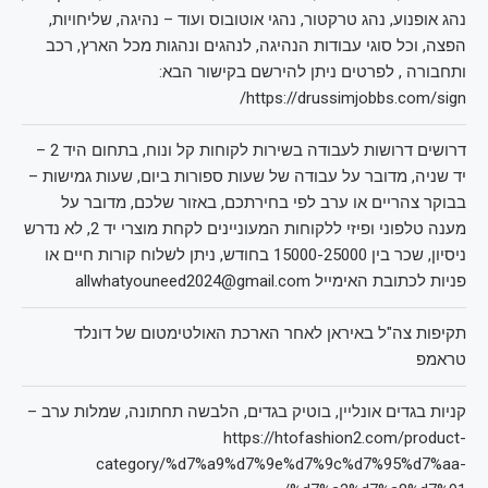
נהג אופנוע, נהג טרקטור, נהגי אוטובוס ועוד – נהיגה, שליחויות,
הפצה, וכל סוגי עבודות הנהיגה, לנהגים ונהגות מכל הארץ, רכב
ותחבורה , לפרטים ניתן להירשם בקישור הבא:
https://drussimjobbs.com/sign/
דרושים דרושות לעבודה בשירות לקוחות קל ונוח, בתחום היד 2 –
יד שניה, מדובר על עבודה של שעות ספורות ביום, שעות גמישות –
בבוקר צהריים או ערב לפי בחירתכם, באזור שלכם, מדובר על
מענה טלפוני ופיזי ללקוחות המעוניינים לקחת מוצרי יד 2, לא נדרש
ניסיון, שכר בין 15000-25000 בחודש, ניתן לשלוח קורות חיים או
פניות לכתובת האימייל allwhatyouneed2024@gmail.com
תקיפות צה"ל באיראן לאחר הארכת האולטימטום של דונלד
טראמפ
קניות בגדים אונליין, בוטיק בגדים, הלבשה תחתונה, שמלות ערב –
https://htofashion2.com/product-
category/%d7%a9%d7%9e%d7%9c%d7%95%d7%aa-