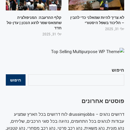
לא צריך להיות שמאלני כדי להבין
קלף ההרעבה: המניפולציה
– הליכוד בשפל היסטורי
שחמאס שמר לרגע הנכון | עדן-טל
חדד
יולי 31, 2025
יולי 31, 2025
חיפוש
חיפוש
פוסטים אחרונים
דרושים נהגים – drussimjobbs לוח דרושים בכל הארץ שמציע
עבודות לנהגים בכל התחומים, נהיגה בכל סוגי הרכבים, שליחים,
נהג מונית, נהג משאית, נהג רכב פרטי, נהג רכב מסחרי, נהג קטנוע,