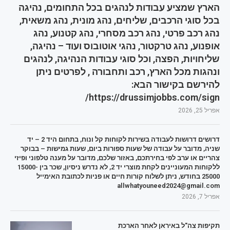
הארץ שמציע עבודות לנהגים בכל התחומים, נהיגה
בכל סוגי הרכבים, שליחים, נהג מונית, נהג משאית,
נהג רכב פרטי, נהג רכב מסחרי, נהג קטנוע, נהג
אופנוע, נהג טרקטור, נהגי אוטובוס ועוד – נהיגה,
שליחויות, הפצה, וכל סוגי עבודות הנהיגה, לנהגים
ונהגות מכל הארץ, רכב ותחבורה , לפרטים ניתן
להירשם בקישור הבא:
https://drussimjobbs.com/sign/
אפריל 25, 2026
דרושים דרושות לעבודה בשירות לקוחות קל ונוח, בתחום היד 2 – יד
שניה, מדובר על עבודה של שעות ספורות ביום, שעות גמישות – בבוקר
צהריים או ערב לפי בחירתכם, באזור שלכם, מדובר על מענה טלפוני ופיזי
ללקוחות המעוניינים לקחת מוצרי יד 2, לא נדרש ניסיון, שכר בין 15000-
25000 בחודש, ניתן לשלוח קורות חיים או פניות לכתובת האימייל
allwhatyouneed2024@gmail.com
אפריל 7, 2026
תקיפות צה"ל באיראן לאחר הארכת