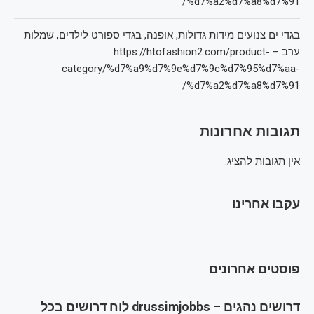
%d7%a2%d7%a8%d7%91/
בגדי ים צנועים מידות גדולות, אופנה, בגדי ספורט לילדים, שמלות
ערב – https://htofashion2.com/product-
category/%d7%a9%d7%9e%d7%9c%d7%95%d7%aa-
%d7%a2%d7%a8%d7%91/
תגובות אחרונות
אין תגובות להציג.
עקבו אחרינו
פוסטים אחרונים
דרושים נהגים – drussimjobbs לוח דרושים בכל