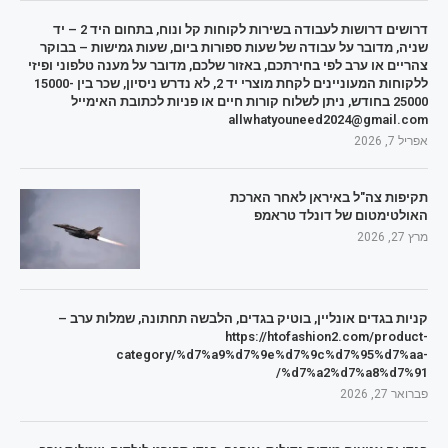
דרושים דרושות לעבודה בשירות לקוחות קל ונוח, בתחום היד 2 – יד
שניה, מדובר על עבודה של שעות ספורות ביום, שעות גמישות – בבוקר
צהריים או ערב לפי בחירתכם, באזור שלכם, מדובר על מענה טלפוני ופיזי
ללקוחות המעוניינים לקחת מוצרי יד 2, לא נדרש ניסיון, שכר בין 15000-
25000 בחודש, ניתן לשלוח קורות חיים או פניות לכתובת האימייל
allwhatyouneed2024@gmail.com
אפריל 7, 2026
תקיפות צה"ל באיראן לאחר הארכת
האולטימטום של דונלד טראמפ
מרץ 27, 2026
קניות בגדים אונליין, בוטיק בגדים, הלבשה תחתונה, שמלות ערב –
https://htofashion2.com/product-
category/%d7%a9%d7%9e%d7%9c%d7%95%d7%aa-
%d7%a2%d7%a8%d7%91/
פברואר 27, 2026