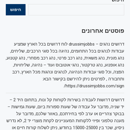
חיפוש
פוסטים אחרונים
דרושים נהגים – drussimjobbs לוח דרושים בכל הארץ שמציע
עבודות לנהגים בכל התחומים, נהיגה בכל סוגי הרכבים, שליחים,
נהג מונית, נהג משאית, נהג רכב פרטי, נהג רכב מסחרי, נהג קטנוע,
נהג אופנוע, נהג טרקטור, נהגי אוטובוס ועוד – נהיגה, שליחויות,
הפצה, וכל סוגי עבודות הנהיגה, לנהגים ונהגות מכל הארץ, רכב
ותחבורה , לפרטים ניתן להירשם בקישור הבא:
https://drussimjobbs.com/sign/
דרושים דרושות לעבודה בשירות לקוחות קל ונוח, בתחום היד 2 –
יד שניה, מדובר על עבודה של שעות ספורות ביום, שעות גמישות –
בבוקר צהריים או ערב לפי בחירתכם, באזור שלכם, מדובר על
מענה טלפוני ופיזי ללקוחות המעוניינים לקחת מוצרי יד 2, לא נדרש
ניסיון, שכר בין 15000-25000 בחודש, ניתן לשלוח קורות חיים או