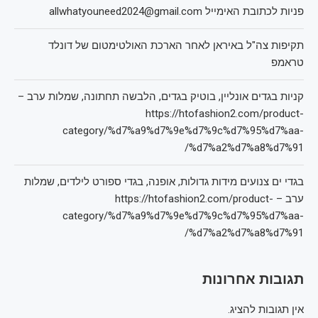
פניות לכתובת האימייל allwhatyouneed2024@gmail.com
תקיפות צה"ל באיראן לאחר הארכת האולטימטום של דונלד
טראמפ
קניות בגדים אונליין, בוטיק בגדים, הלבשה תחתונה, שמלות ערב –
https://htofashion2.com/product-
category/%d7%a9%d7%9e%d7%9c%d7%95%d7%aa-
%d7%a2%d7%a8%d7%91/
בגדי ים צנועים מידות גדולות, אופנה, בגדי ספורט לילדים, שמלות
ערב – https://htofashion2.com/product-
category/%d7%a9%d7%9e%d7%9c%d7%95%d7%aa-
%d7%a2%d7%a8%d7%91/
תגובות אחרונות
אין תגובות להציג.