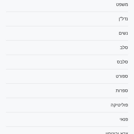
משפט
נדל"ן
נשים
סלב
סלבס
ספורט
ספרות
פוליטיקה
פנאי
צבא וביטחון