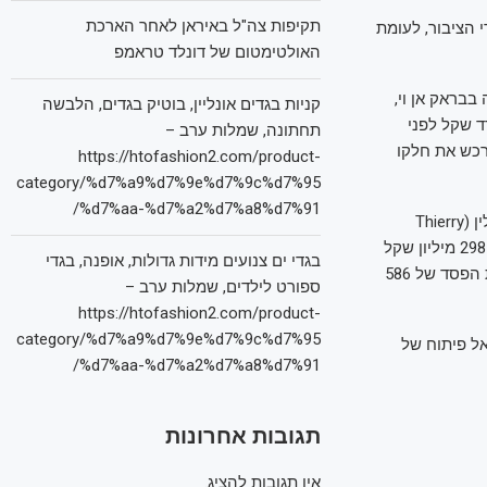
תקיפות צה"ל באיראן לאחר הארכת
1.3 ממניותיה נסחרות בידי הציבור, לעומת
האולטימטום של דונלד טראמפ
בראק אן וי,
קניות בגדים אונליין, בוטיק בגדים, הלבשה
 1.4 מיליארד שקל, כלומר לפי שווי של 3.4 מיליארד שקל לפני
תחתונה, שמלות ערב –
בלבד מאחר שרכש את חלקו
https://htofashion2.com/product-
category/%d7%a9%d7%9e%d7%9c%d7%95
%d7%aa-%d7%a2%d7%a8%d7%91/
יו"ר בראק אן וי הוא תילו גר שמידט (Thilo Ger Schmid) ומנכ"ל החברה הוא תיארי באודמולין (Thierry
Beaudemoulin). הכנסות החברה בשנת 2024 הסתכמו ב-278 מיליון שקל ב-2024, לעומת 298 מיליון שקל
בגדי ים צנועים מידות גדולות, אופנה, בגדי
הכנסות ב-2023, ירידה של 7%. הפסדי החברה ב-2024 הסתכמו ב-304 מיליון שקל, לעומת הפסד של 586
ספורט לילדים, שמלות ערב –
https://htofashion2.com/product-
category/%d7%a9%d7%9e%d7%9c%d7%95
ברה פוטנציאל פיתוח של
%d7%aa-%d7%a2%d7%a8%d7%91/
תגובות אחרונות
אין תגובות להציג.