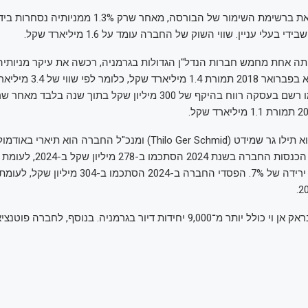
מניית בראק נמצאת ברשימת השימור של הבורסה, מאחר שרק %
ה אחת מחמש חברות הנדל"ן הגדולות בגרמניה, רכשה את עיקר מניותיה ב
41.4%, מטדי שגיא בפברואר 2018 תמורת
הכסף. שגיא עצמו רשם בעסקה רווח בהיקף של 300 מיליון שקל בתוך שנה 
הפורטפוליו של בראק אן וי כולל יותר מ־9,000 יחידות דיור בגרמניה. בנוסף, לח