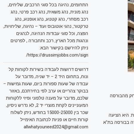
התחומים, נהיגה בכל סוגי הרכבים, שליחים,
נהג מונית, נהג משאית, נהג רכב פרטי, נהג
רכב מסחרי, נהג קטנוע, נהג אופנוע, נהג
טרקטור, נהגי אוטובוס ועוד – נהיגה, שליחויות,
הפצה, וכל סוגי עבודות הנהיגה, לנהגים
ונהגות מכל הארץ, רכב ותחבורה , לפרטים
ניתן להירשם בקישור הבא:
https://drussimjobbs.com/sign/
דרושים דרושות לעבודה בשירות לקוחות קל
ונוח, בתחום היד 2 – יד שניה, מדובר על
עבודה של שעות ספורות ביום, שעות גמישות –
בבוקר צהריים או ערב לפי בחירתכם, באזור
 תימחק מהבורסה
שלכם, מדובר על מענה טלפוני ופיזי ללקוחות
המעוניינים לקחת מוצרי יד 2, לא נדרש ניסיון,
שכר בין 15000-25000 בחודש, ניתן לשלוח
ן של בראק, נתח של 88.55% מכלל המניות. היא הציעה
קורות חיים או פניות לכתובת האימייל
11, במחיר של 178.3 שקלים למניה – נמוך ב-17% ממחירה בבורסה בת"א
allwhatyouneed2024@gmail.com