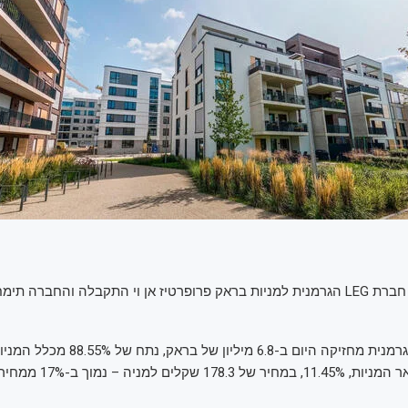
הצעת הרכש של חברת LEG הגרמנית למניות בראק פרופרטיז אן וי התקבלה והחברה
חברת הנכסים הגרמנית מחזיקה היום ב-6.8 מיליו
לרכוש את את שאר המניות, .45%