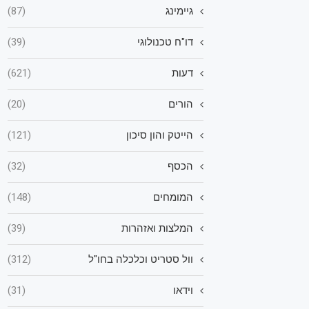
גיימינג
(87)
דו"ח טכנולוגי
(39)
דעות
(621)
הורים
(20)
הייטק והון סיכון
(121)
הכסף
(32)
המומחים
(148)
המלצות ואזהרות
(39)
וול סטריט וכלכלה בחו"ל
(312)
וידאו
(31)