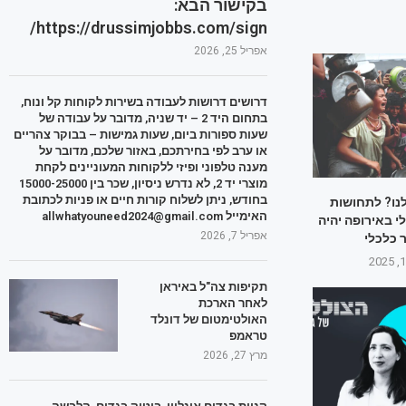
בקישור הבא:
https://drussimjobbs.com/sign/
אפריל 25, 2026
דרושים דרושות לעבודה בשירות לקוחות קל ונוח,
בתחום היד 2 – יד שניה, מדובר על עבודה של
שעות ספורות ביום, שעות גמישות – בבוקר צהריים
או ערב לפי בחירתכם, באזור שלכם, מדובר על
מענה טלפוני ופיזי ללקוחות המעוניינים לקחת
מוצרי יד 2, לא נדרש ניסיון, שכר בין 15000-25000
בחודש, ניתן לשלוח קורות חיים או פניות לכתובת
לנו? לתחושות
האימייל allwhatyouneed2024@gmail.com
 באירופה יהיה
אפריל 7, 2026
 כלכלי
תקיפות צה"ל באיראן
לאחר הארכת
האולטימטום של דונלד
טראמפ
מרץ 27, 2026