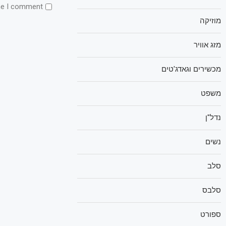
me I comment.
מוזיקה
מזג אוויר
מכשירים וגאדג'טים
משפט
נדל"ן
נשים
סלב
סלבס
ספורט