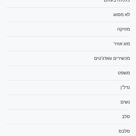
לא מסווג
מוזיקה
מזג אוויר
מכשירים וגאדג'טים
משפט
נדל"ן
נשים
סלב
סלבס