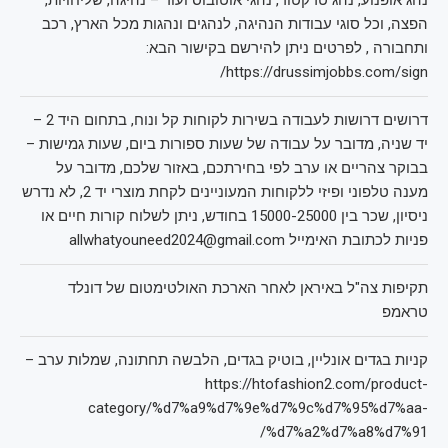
נהג אופנוע, נהג טרקטור, נהגי אוטובוס ועוד – נהיגה, שליחויות,
הפצה, וכל סוגי עבודות הנהיגה, לנהגים ונהגות מכל הארץ, רכב
ותחבורה , לפרטים ניתן להירשם בקישור הבא:
https://drussimjobbs.com/sign/
דרושים דרושות לעבודה בשירות לקוחות קל ונוח, בתחום היד 2 –
יד שניה, מדובר על עבודה של שעות ספורות ביום, שעות גמישות –
בבוקר צהריים או ערב לפי בחירתכם, באזור שלכם, מדובר על
מענה טלפוני ופיזי ללקוחות המעוניינים לקחת מוצרי יד 2, לא נדרש
ניסיון, שכר בין 15000-25000 בחודש, ניתן לשלוח קורות חיים או
פניות לכתובת האימייל allwhatyouneed2024@gmail.com
תקיפות צה"ל באיראן לאחר הארכת האולטימטום של דונלד
טראמפ
קניות בגדים אונליין, בוטיק בגדים, הלבשה תחתונה, שמלות ערב –
https://htofashion2.com/product-
category/%d7%a9%d7%9e%d7%9c%d7%95%d7%aa-
%d7%a2%d7%a8%d7%91/