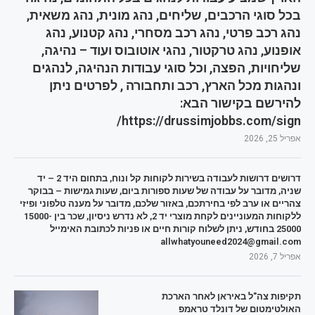
בכל סוגי הרכבים, שליחים, נהג מונית, נהג משאית,
נהג רכב פרטי, נהג רכב מסחרי, נהג קטנוע, נהג
אופנוע, נהג טרקטור, נהגי אוטובוס ועוד – נהיגה,
שליחויות, הפצה, וכל סוגי עבודות הנהיגה, לנהגים
ונהגות מכל הארץ, רכב ותחבורה , לפרטים ניתן
להירשם בקישור הבא:
https://drussimjobbs.com/sign/
אפריל 25, 2026
דרושים דרושות לעבודה בשירות לקוחות קל ונוח, בתחום היד 2 – יד
שניה, מדובר על עבודה של שעות ספורות ביום, שעות גמישות – בבוקר
צהריים או ערב לפי בחירתכם, באזור שלכם, מדובר על מענה טלפוני ופיזי
ללקוחות המעוניינים לקחת מוצרי יד 2, לא נדרש ניסיון, שכר בין 15000-
25000 בחודש, ניתן לשלוח קורות חיים או פניות לכתובת האימייל
allwhatyouneed2024@gmail.com
אפריל 7, 2026
תקיפות צה"ל באיראן לאחר הארכת
האולטימטום של דונלד טראמפ