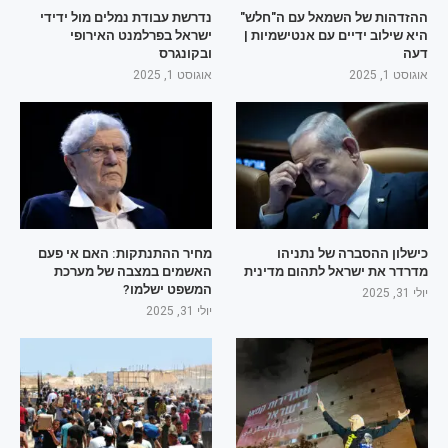
ההזדהות של השמאל עם ה"חלש"
נדרשת עבודת נמלים מול ידידי
היא שילוב ידיים עם אנטישמיות |
ישראל בפרלמנט האירופי
דעה
ובקונגרס
אוגוסט 1, 2025
אוגוסט 1, 2025
כישלון ההסברה של נתניהו
מחיר ההתנתקות: האם אי פעם
מדרדר את ישראל לתהום מדינית
האשמים במצבה של מערכת
המשפט ישלמו?
יולי 31, 2025
יולי 31, 2025