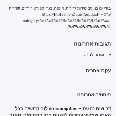
בגדי ים צנועים מידות גדולות, אופנה, בגדי ספורט לילדים, שמלות
ערב – https://htofashion2.com/product-
category/%d7%a9%d7%9e%d7%9c%d7%95%d7%aa-
%d7%a2%d7%a8%d7%91/
תגובות אחרונות
אין תגובות להציג.
עקבו אחרינו
פוסטים אחרונים
דרושים נהגים – drussimjobbs לוח דרושים בכל
הארץ שמציע עבודות לנהגים בכל התחומים, נהיגה