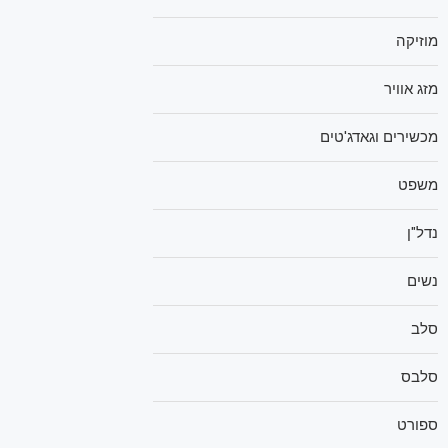
מוזיקה
מזג אוויר
מכשירים וגאדג'טים
משפט
נדל"ן
נשים
סלב
סלבס
ספורט