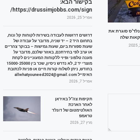
בקישור הבא:
https://drussimjobbs.com/sign/
אפריל 25, 2026
ונלד'ס סוגרת את
דרושים דרושות לעבודה בשירות לקוחות קל ונוח,
אות שלה
בתחום היד 2 – יד שניה, מדובר על עבודה של
שעות ספורות ביום, שעות גמישות – בבוקר צהריים
או ערב לפי בחירתכם, באזור שלכם, מדובר על
מענה טלפוני ופיזי ללקוחות המעוניינים לקחת
מוצרי יד 2, לא נדרש ניסיון, שכר בין 15000-25000
בחודש, ניתן לשלוח קורות חיים או פניות לכתובת
האימייל allwhatyouneed2024@gmail.com
אפריל 7, 2026
תקיפות צה"ל באיראן
לאחר הארכת
האולטימטום של דונלד
טראמפ
מרץ 27, 2026