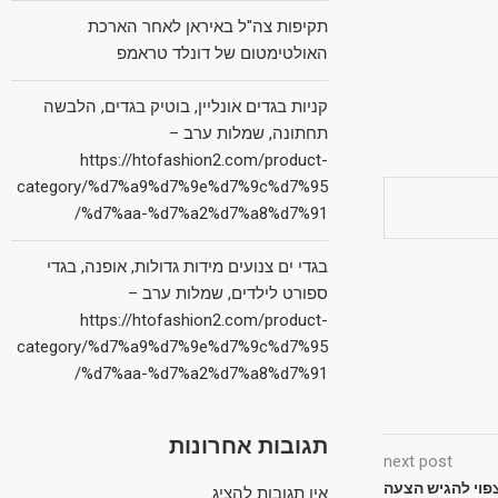
תקיפות צה"ל באיראן לאחר הארכת
האולטימטום של דונלד טראמפ
קניות בגדים אונליין, בוטיק בגדים, הלבשה
תחתונה, שמלות ערב –
https://htofashion2.com/product-
category/%d7%a9%d7%9e%d7%9c%d7%95
%d7%aa-%d7%a2%d7%a8%d7%91/
בגדי ים צנועים מידות גדולות, אופנה, בגדי
ספורט לילדים, שמלות ערב –
https://htofashion2.com/product-
category/%d7%a9%d7%9e%d7%9c%d7%95
%d7%aa-%d7%a2%d7%a8%d7%91/
תגובות אחרונות
next post
פוי להגיש הצעה
אין תגובות להציג.