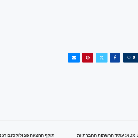
0
 מטא: עתיד הרשתות החברתיות
תוקף ההצעה פג ולוקסנבורג צ