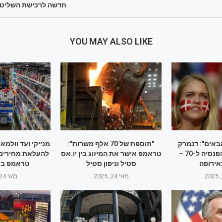
חדשה לרכישת השליט
YOU MAY ALSO LIKE
באים": דנמרק
"תוספת של 70 אלף משרות":
מנייקי ועד וולמא
מעלה את גיל הפנסיה ל-70 –
טראמפ אישר את המיזוג בין יו.אס
להעלאת מחירים –
אירופה
סטיל וניפון סטיל
טראמפ במ
מאי 24, 2025
מאי 24, 2025