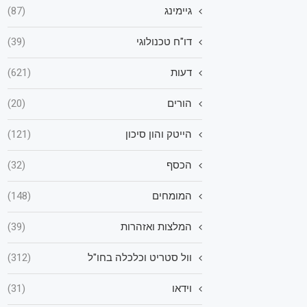
גיימינג
(87)
דו"ח טכנולוגי
(39)
דעות
(621)
הורים
(20)
הייטק והון סיכון
(121)
הכסף
(32)
המומחים
(148)
המלצות ואזהרות
(39)
וול סטריט וכלכלה בחו"ל
(312)
וידאו
(31)