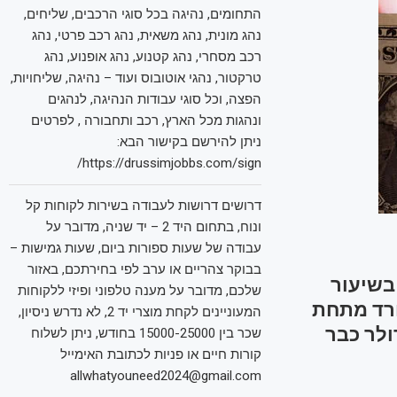
התחומים, נהיגה בכל סוגי הרכבים, שליחים,
נהג מונית, נהג משאית, נהג רכב פרטי, נהג
רכב מסחרי, נהג קטנוע, נהג אופנוע, נהג
טרקטור, נהגי אוטובוס ועוד – נהיגה, שליחויות,
הפצה, וכל סוגי עבודות הנהיגה, לנהגים
ונהגות מכל הארץ, רכב ותחבורה , לפרטים
ניתן להירשם בקישור הבא:
https://drussimjobbs.com/sign/
דרושים דרושות לעבודה בשירות לקוחות קל
ונוח, בתחום היד 2 – יד שניה, מדובר על
עבודה של שעות ספורות ביום, שעות גמישות –
בבוקר צהריים או ערב לפי בחירתכם, באזור
דה בשיעור
שלכם, מדובר על מענה טלפוני ופיזי ללקוחות
ם העולמיים, הדולר אינדקס נחלש ב-0.4% ויורד מתחת
המעוניינים לקחת מוצרי יד 2, לא נדרש ניסיון,
דולר כבר
שכר בין 15000-25000 בחודש, ניתן לשלוח
קורות חיים או פניות לכתובת האימייל
allwhatyouneed2024@gmail.com