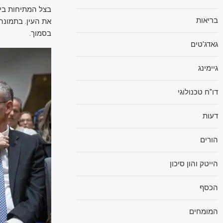
בצל המתיחות בין
בריאות
את העין. בתמונה
בסמוך.
גאדג'טים
גיימינג
דו"ח טכנולוגי
דעות
הורים
הייטק והון סיכון
הכסף
המומחים