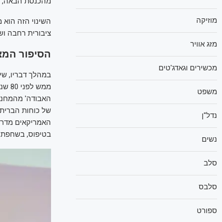
מהכנסת הבאה, על
מוזיקה
השינוי הזה הוא
ציבורית רחבה וש
מזג אוויר
הסיפור המצ
מכשירים וגאדג'טים
ממש 
משפט
של כוחות הברית,
נדל"ן
בטיפוס, בשחפת, תשושים, רעב
נשים
סלב
סלבס
ספורט