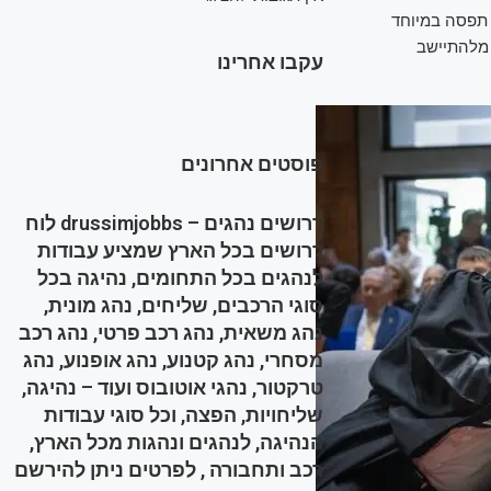
 תפסה במיוחד
 מלהתיישב
עקבו אחרינו
פוסטים אחרונים
דרושים נהגים – drussimjobbs לוח
דרושים בכל הארץ שמציע עבודות
לנהגים בכל התחומים, נהיגה בכל
סוגי הרכבים, שליחים, נהג מונית,
נהג משאית, נהג רכב פרטי, נהג רכב
מסחרי, נהג קטנוע, נהג אופנוע, נהג
טרקטור, נהגי אוטובוס ועוד – נהיגה,
שליחויות, הפצה, וכל סוגי עבודות
הנהיגה, לנהגים ונהגות מכל הארץ,
רכב ותחבורה , לפרטים ניתן להירשם