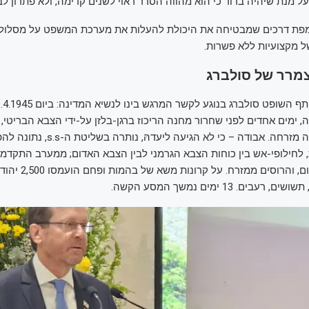
 מנת שיהיה ברור כי הוא מהווה הסדר ראוי לשנים קדימה, ולא פתרון לב
 מפת דרכים שמבטיחה את היכולת להעלות את מערכת המשפט על מסלו
ל מקצועיות ללא פשרות.
מרר של סולברג
לפני 80 שנה, ימים אחדים לפני שחרור מחנה הריכוז ברגן-בלזן על-ידי הצבא הבריט
האבודה' מהמחנה מזרחה. אבודה – כי לא הגיע
 לחילופי-אש בין כוחות הצבא הגרמני לבין הצבא האדום; ממערב התקדמו
האמריקאים מדרום, והרוסים ממזרח
ים. 13 ימים נמשך המסע הקשה.