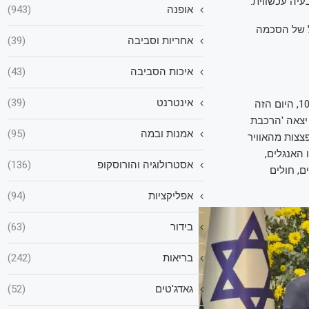
עיה עכשווית.
אופנה
(943)
ל של הסכמה
אחריות וסביבה
(39)
איכות הסביבה
(43)
אינטרנט
(39)
במהלך דבריו, שיתף השופט סולברג בנוגע לקשר המרגש בינו לנשיא המדינה: ביום 10.4.1945, היום הזה
י, יצאה 'הרכבת
אמנות ובמה
(95)
ה ליעדהּ, נותרה בשליטת ה-s.s, נתונה להפצצות מהאוויר
 האנגלים,
אסטרולוגיה והורוסקופ
(136)
. על קרונות משא של בהמות ופחם הועמסו 2,500 יהודים, חולים
אפליקציות
(94)
בידור
(63)
בריאות
(242)
גאדג'טים
(52)