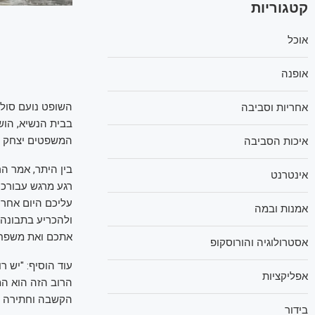
קטגוריות
אוכל
אופנה
השופט נועם סול
אחריות וסביבה
בבית הנשיא, הוש
המשפטים יצחק ה
איכות הסביבה
בין היתר, אמר הר
אינטרנט
רגע מרגש עבורכם
עליכם היום אחריו
אמנות ובמה
ולהכריע בתבונה.
אתכם ואת משפחות
אסטרולוגיה והורוסקופ
עוד הוסיף: "יש 
אפליקציות
הרוב הזה הוא המ
הקשבה וחתירה ל
בידור