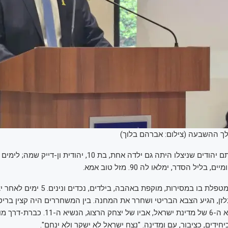
ך ההשבעה (צילום: אברהם בלוך)
רבים מתו. בין אותם יהודים שניצלו היתה גם ילדה אחת, בת 10, יהודית 
 בליל הסדר, ימלאו לה 90. מזל טוב אמא.
אבא חולה, אמא מטפלת בו במסירות, מוקפת באהבה, ב
זן, הגיע הצבא הבריטי ושחרר את המחנה. בין המשחררים היה קצין בריטי,
שמו, לימים הנשיא ה-6 של מדינת ישראל, אביו של יצחק
יחידים, כציבור, עם ומדינה. "נצח ישראל לא ישקר ולא יִנחם".