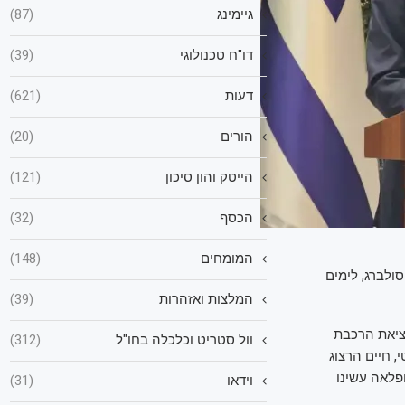
גיימינג
(87)
דו"ח טכנולוגי
(39)
דעות
(621)
הורים
(20)
הייטק והון סיכון
(121)
הכסף
(32)
המומחים
(148)
ון-דייק שמה; לימים סולברג, לימים
המלצות ואזהרות
(39)
ילדים, נכדים ונינים. 5 ימים לאחר יציאת הרכבת
וול סטריט וכלכלה בחו"ל
(312)
 חיים הרצוג
 הרצוג, הנשיא ה-11. כברת-דרך מופלאה עשינו
וידאו
(31)