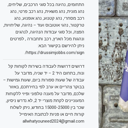
התחומים, נהיגה בכל סוגי הרכבים, שליחים,
נהג מונית, נהג משאית, נהג רכב פרטי, נהג
רכב מסחרי, נהג קטנוע, נהג אופנוע, נהג
טרקטור, נהגי אוטובוס ועוד – נהיגה, שליחויות,
הפצה, וכל סוגי עבודות הנהיגה, לנהגים
ונהגות מכל הארץ, רכב ותחבורה , לפרטים
ניתן להירשם בקישור הבא:
https://drussimjobbs.com/sign/
דרושים דרושות לעבודה בשירות לקוחות קל
ונוח, בתחום היד 2 – יד שניה, מדובר על
עבודה של שעות ספורות ביום, שעות גמישות –
בבוקר צהריים או ערב לפי בחירתכם, באזור
שלכם, מדובר על מענה טלפוני ופיזי ללקוחות
המעוניינים לקחת מוצרי יד 2, לא נדרש ניסיון,
שכר בין 15000-25000 בחודש, ניתן לשלוח
קורות חיים או פניות לכתובת האימייל
allwhatyouneed2024@gmail.com