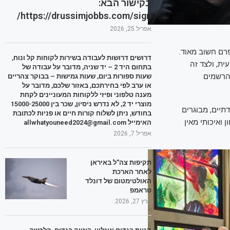
בקישור הבא:
https://drussimjobbs.com/sign/
אפריל 25, 2026
רם חשוב מאוד.
דרושים דרושות לעבודה בשירות לקוחות קל ונוח,
ית, ולצד זה
בתחום היד 2 – יד שניה, מדובר על עבודה של
והרשמים
שעות ספורות ביום, שעות גמישות – בבוקר צהריים
או ערב לפי בחירתכם, באזור שלכם, מדובר על
מענה טלפוני ופיזי ללקוחות המעוניינים לקחת
מוצרי יד 2, לא נדרש ניסיון, שכר בין 15000-25000
תיים, מבוגרים
בחודש, ניתן לשלוח קורות חיים או פניות לכתובת
 ואיכותי מאין
האימייל allwhatyouneed2024@gmail.com
אפריל 7, 2026
תקיפות צה"ל באיראן
לאחר הארכת
האולטימטום של דונלד
טראמפ
מרץ 27, 2026