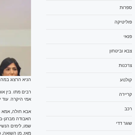
ספרות
פוליטיקה
פנאי
צבא וביטחון
צרכנות
הניא הרצוג במהל
קולנוע
קריירה
אמי היקרה. עוד יומיים,
רכב
האבודה מברגן-בל
שוגר דדי
מאז, מן השואה; כ