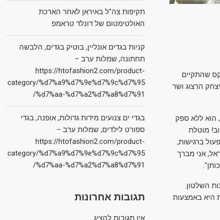
תקיפות צה"ל באיראן לאחר הארכת
האולטימטום של דונלד טראמפ
קניות בגדים אונליין, בוטיק בגדים, הלבשה
תחתונה, שמלות ערב –
https://htofashion2.com/product-
קס שהתקיים
category/%d7%a9%d7%9e%d7%9c%d7%95
יצחק הרצוג ושר
%d7%aa-%d7%a2%d7%a8%d7%91/
בגדי ים צנועים מידות גדולות, אופנה, בגדי
, הוא ללא ספק
ספורט לילדים, שמלות ערב –
וב! מוטלת
https://htofashion2.com/product-
עול ברגישות,
category/%d7%a9%d7%9e%d7%9c%d7%95
אל, אני מברך
%d7%aa-%d7%a2%d7%a8%d7%91/
ותן".
ת השלטון.
תגובות אחרונות
ת היא באמצעות
אין תגובות להציג.