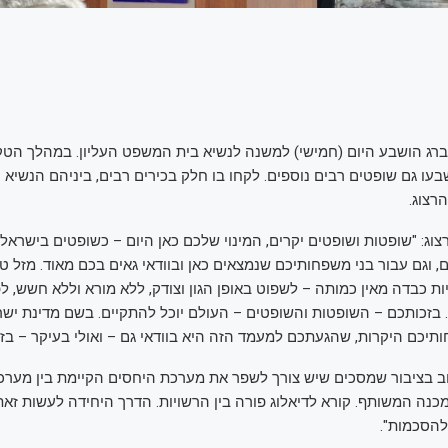
ברג הושבע היום (חמישי) למשנה לנשיא בית המשפט העליון. במהלך הט
בעו גם שופטים רבים נוספים. לקחו בו חלק בכירים רבים, ביניהם הנשיא 
רצוג.
צוג: "שופטות ושופטים יקרים, המינוי שלכם כאן היום – כשופטים בישראל
, וגם עבור בני משפחותיכם שנמצאים כאן ובוודאי גאים בכם מאוד. מזל ט
ת כבדה מאין כמותה – לשפוט באופן הגון וצודק, ללא מורא וללא חשש, לפ
 בזכותכם – השופטות והשופטים – העולם יוכל להתקיים. בשם מדינת ישר
יכם היקרות, שהגעתכם למעמד הזה היא בוודאי גם – ואולי בעיקר – בזכ
רוב בציבור שמסכים שיש צורך לשפר את מערכת היחסים הקיימת בין מערכו
כנה המשותף. קורא לדיאלוג פורה בין הרשויות. הדרך היחידה לעשות זא
הסכמות".