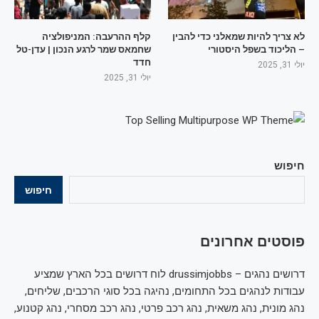
לא צריך להיות שמאלני כדי להבין
קלף ההרעבה: המניפולציה
– הליכוד בשפל היסטורי
שחמאס שמר לרגע הנכון | עדן-טל
חדד
יולי 31, 2025
יולי 31, 2025
חיפוש
חיפוש
פוסטים אחרונים
דרושים נהגים – drussimjobbs לוח דרושים בכל הארץ שמציע
עבודות לנהגים בכל התחומים, נהיגה בכל סוגי הרכבים, שליחים,
נהג מונית, נהג משאית, נהג רכב פרטי, נהג רכב מסחרי, נהג קטנוע,