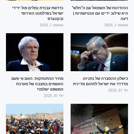
ההזדהות של השמאל עם ה"חלש"
נדרשת עבודת נמלים מול ידידי
היא שילוב ידיים עם אנטישמיות |
ישראל בפרלמנט האירופי
דעה
ובקונגרס
אוגוסט 1, 2025
אוגוסט 1, 2025
כישלון ההסברה של נתניהו
מחיר ההתנתקות: האם אי פעם
מדרדר את ישראל לתהום מדינית
האשמים במצבה של מערכת
המשפט ישלמו?
יולי 31, 2025
יולי 31, 2025