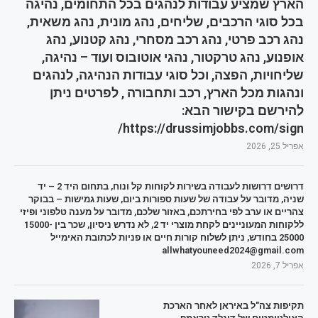
הארץ שמציע עבודות לנהגים בכל התחומים, נהיגה
בכל סוגי הרכבים, שליחים, נהג מונית, נהג משאית,
נהג רכב פרטי, נהג רכב מסחרי, נהג קטנוע, נהג
אופנוע, נהג טרקטור, נהגי אוטובוס ועוד – נהיגה,
שליחויות, הפצה, וכל סוגי עבודות הנהיגה, לנהגים
ונהגות מכל הארץ, רכב ותחבורה , לפרטים ניתן
להירשם בקישור הבא:
https://drussimjobbs.com/sign/
אפריל 25, 2026
דרושים דרושות לעבודה בשירות לקוחות קל ונוח, בתחום היד 2 – יד
שניה, מדובר על עבודה של שעות ספורות ביום, שעות גמישות – בבוקר
צהריים או ערב לפי בחירתכם, באזור שלכם, מדובר על מענה טלפוני ופיזי
ללקוחות המעוניינים לקחת מוצרי יד 2, לא נדרש ניסיון, שכר בין 15000-
25000 בחודש, ניתן לשלוח קורות חיים או פניות לכתובת האימייל
allwhatyouneed2024@gmail.com
אפריל 7, 2026
תקיפות צה"ל באיראן לאחר הארכת