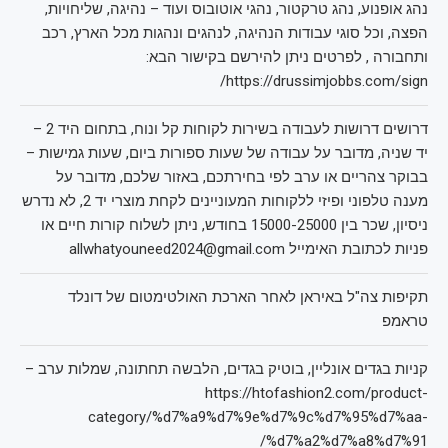
נהג אופנוע, נהג טרקטור, נהגי אוטובוס ועוד – נהיגה, שליחויות,
הפצה, וכל סוגי עבודות הנהיגה, לנהגים ונהגות מכל הארץ, רכב
ותחבורה , לפרטים ניתן להירשם בקישור הבא:
https://drussimjobbs.com/sign/
דרושים דרושות לעבודה בשירות לקוחות קל ונוח, בתחום היד 2 –
יד שניה, מדובר על עבודה של שעות ספורות ביום, שעות גמישות –
בבוקר צהריים או ערב לפי בחירתכם, באזור שלכם, מדובר על
מענה טלפוני ופיזי ללקוחות המעוניינים לקחת מוצרי יד 2, לא נדרש
ניסיון, שכר בין 15000-25000 בחודש, ניתן לשלוח קורות חיים או
פניות לכתובת האימייל allwhatyouneed2024@gmail.com
תקיפות צה"ל באיראן לאחר הארכת האולטימטום של דונלד
טראמפ
קניות בגדים אונליין, בוטיק בגדים, הלבשה תחתונה, שמלות ערב –
https://htofashion2.com/product-
category/%d7%a9%d7%9e%d7%9c%d7%95%d7%aa-
%d7%a2%d7%a8%d7%91/