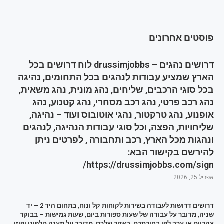
פוסטים אחרונים
דרושים נהגים – drussimjobbs לוח דרושים בכל
הארץ שמציע עבודות לנהגים בכל התחומים, נהיגה
בכל סוגי הרכבים, שליחים, נהג מונית, נהג משאית,
נהג רכב פרטי, נהג רכב מסחרי, נהג קטנוע, נהג
אופנוע, נהג טרקטור, נהגי אוטובוס ועוד – נהיגה,
שליחויות, הפצה, וכל סוגי עבודות הנהיגה, לנהגים
ונהגות מכל הארץ, רכב ותחבורה , לפרטים ניתן
להירשם בקישור הבא:
https://drussimjobbs.com/sign/
אפריל 25, 2026
דרושים דרושות לעבודה בשירות לקוחות קל ונוח, בתחום היד 2 – יד
שניה, מדובר על עבודה של שעות ספורות ביום, שעות גמישות – בבוקר
צהריים או ערב לפי בחירתכם, באזור שלכם, מדובר על מענה טלפוני ופיזי