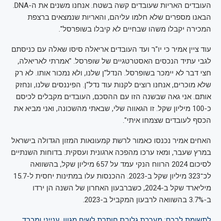
העובדים האריות שעובדים קשה בשטח. אנחנו משנים את ה-DNA.
הבאנו מספרים שלא חלמו עליהם, והאריות שנמצאים ברצפת
המכירה יקבלו משהו שבחיים לא קיבלו בשופרסל".
עוד ציין אמיר כי יו"ר ועד העובדים אריאלה סיסו שאלה עם כניסתם
לגבי עתיד הנכסים האסטרטגיים של שופרסל. "אמרתי לאריאלה,
חצי דבר לא יימכר בשופרסל. הנדל"ן שלנו, ולא נמכור אותו. לא רק
שלא מוכרים, אנחנו רוצים לקנות עוד נדל"ן. הפיננסים שלנו, ונחזק
אותם. אני גאה שבשנה הזו עם ההסכם, העובדים מקבלים לכיסם
כ-100 מיליון שקל. זו הגאווה שלי, שבאתי מהשכונה, ואני מביא את
הכסף לעובדים שצמחו איתי".
האחים אמיר נכנסו כאמור לרשת קמעונאות המזון הגדולה בישראל
במרץ שעבר, ומאז ערכו מהפכה ארגונית ועסקית. בדוחות השנתיים
לסיכום 2024 הרווח הנקי עמד על 657 מיליון שקל, בהשוואה
לכ־323 מיליון שקל ב-2023. ההכנסות עלו במתינות יחסית ל-15.7
מיליארד שקל ב-2024, כשברבעון האחרון של השנה הן ירדו
ב-3.7% בהשוואה לרבעון המקביל ב-2023.
לתשומת לבכם: מערכת גלובס חותרת לשיח מגוון, ענייני ומכבד