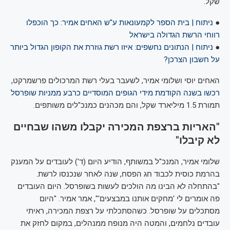
שקל.
●
ניתוח | בית הספר לקמעונאות ע"ש האחים אמיר: כך הוכפלו
רווחי הרשת הגדולה בישראל
●
ניתוח | הנתונים נחשפים: איזו רשת גוזרת את הקופון הגדול ביותר
על חשבון הצרכן?
האחים יוסי ושלומי אמיר, לשעבר בעלי רשת המרכולים פרשמרקט,
רכשו בשנה הקודמת מידי הגופים המוסדיים כרבע ממניות שופרסל
תמורת 1.5 מיליארד שקל, והם מכהנים כמנכ"לים משותפים.
"האריות ברצפת המכירה יקבלו משהו שבחיים
לא קיבלו"
שלומי אמיר, המנכ"ל במשותף, הודיע היום (ד') לעובדים על המענק
בהרמת כוסית לכבוד חג הפסח, שנה לאחר שנכנסו לרשת.
"בהתחלה לא הבינו מה הולכים לעשות בשופרסל. היום העובדים
פה אומרים לי 'מחקים אותנו במבצעים'", אמר אמיר. "היום
מסתכלים על שופרסל. כשהסתכלתי על רצפת המכירה, ראיתי
עובדים נלחמים, והמטה היה מנופח ממנהלים, במקום לחזק את