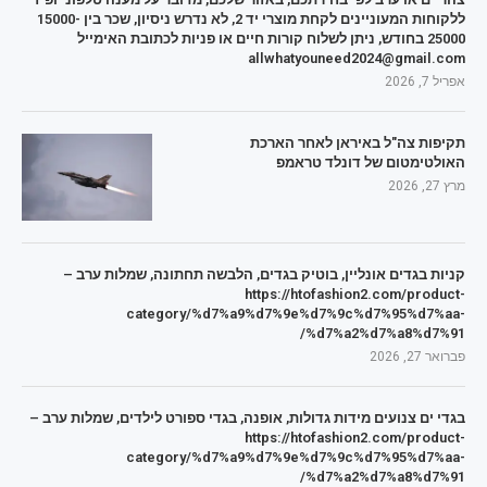
ללקוחות המעוניינים לקחת מוצרי יד 2, לא נדרש ניסיון, שכר בין 15000-
25000 בחודש, ניתן לשלוח קורות חיים או פניות לכתובת האימייל
allwhatyouneed2024@gmail.com
אפריל 7, 2026
תקיפות צה"ל באיראן לאחר הארכת
האולטימטום של דונלד טראמפ
מרץ 27, 2026
קניות בגדים אונליין, בוטיק בגדים, הלבשה תחתונה, שמלות ערב –
https://htofashion2.com/product-
category/%d7%a9%d7%9e%d7%9c%d7%95%d7%aa-
%d7%a2%d7%a8%d7%91/
פברואר 27, 2026
בגדי ים צנועים מידות גדולות, אופנה, בגדי ספורט לילדים, שמלות ערב –
https://htofashion2.com/product-
category/%d7%a9%d7%9e%d7%9c%d7%95%d7%aa-
%d7%a2%d7%a8%d7%91/