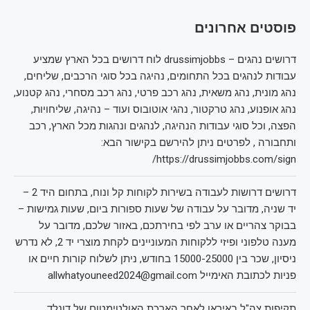
פוסטים אחרונים
דרושים נהגים – drussimjobbs לוח דרושים בכל הארץ שמציע
עבודות לנהגים בכל התחומים, נהיגה בכל סוגי הרכבים, שליחים,
נהג מונית, נהג משאית, נהג רכב פרטי, נהג רכב מסחרי, נהג קטנוע,
נהג אופנוע, נהג טרקטור, נהגי אוטובוס ועוד – נהיגה, שליחויות,
הפצה, וכל סוגי עבודות הנהיגה, לנהגים ונהגות מכל הארץ, רכב
ותחבורה , לפרטים ניתן להירשם בקישור הבא:
https://drussimjobbs.com/sign/
דרושים דרושות לעבודה בשירות לקוחות קל ונוח, בתחום היד 2 –
יד שניה, מדובר על עבודה של שעות ספורות ביום, שעות גמישות –
בבוקר צהריים או ערב לפי בחירתכם, באזור שלכם, מדובר על
מענה טלפוני ופיזי ללקוחות המעוניינים לקחת מוצרי יד 2, לא נדרש
ניסיון, שכר בין 15000-25000 בחודש, ניתן לשלוח קורות חיים או
פניות לכתובת האימייל allwhatyouneed2024@gmail.com
תקיפות צה"ל באיראן לאחר הארכת האולטימטום של דונלד