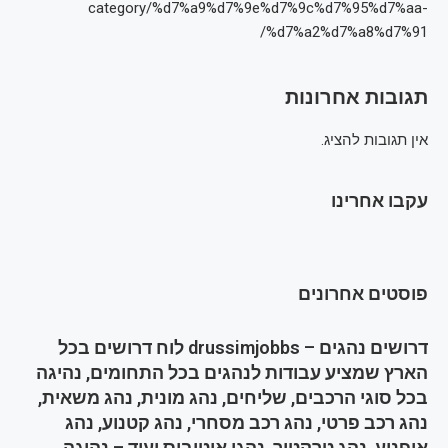
category/%d7%a9%d7%9e%d7%9c%d7%95%d7%aa-
%d7%a2%d7%a8%d7%91/
תגובות אחרונות
אין תגובות להציג.
עקבו אחרינו
פוסטים אחרונים
דרושים נהגים – drussimjobbs לוח דרושים בכל
הארץ שמציע עבודות לנהגים בכל התחומים, נהיגה
בכל סוגי הרכבים, שליחים, נהג מונית, נהג משאית,
נהג רכב פרטי, נהג רכב מסחרי, נהג קטנוע, נהג
אופנוע, נהג טרקטור, נהגי אוטובוס ועוד – נהיגה,