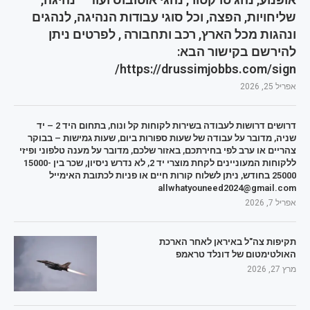
שליחויות, הפצה, וכל סוגי עבודות הנהיגה, לנהגים
ונהגות מכל הארץ, רכב ותחבורה , לפרטים ניתן
להירשם בקישור הבא:
https://drussimjobbs.com/sign/
אפריל 25, 2026
דרושים דרושות לעבודה בשירות לקוחות קל ונוח, בתחום היד 2 – יד
שניה, מדובר על עבודה של שעות ספורות ביום, שעות גמישות – בבוקר
צהריים או ערב לפי בחירתכם, באזור שלכם, מדובר על מענה טלפוני ופיזי
ללקוחות המעוניינים לקחת מוצרי יד 2, לא נדרש ניסיון, שכר בין 15000-
25000 בחודש, ניתן לשלוח קורות חיים או פניות לכתובת האימייל
allwhatyouneed2024@gmail.com
אפריל 7, 2026
תקיפות צה"ל באיראן לאחר הארכת
האולטימטום של דונלד טראמפ
מרץ 27, 2026