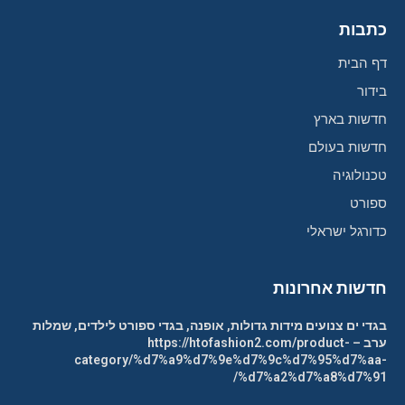
כתבות
דף הבית
בידור
חדשות בארץ
חדשות בעולם
טכנולוגיה
ספורט
כדורגל ישראלי
חדשות אחרונות
בגדי ים צנועים מידות גדולות, אופנה, בגדי ספורט לילדים, שמלות
ערב – https://htofashion2.com/product-
category/%d7%a9%d7%9e%d7%9c%d7%95%d7%aa-
%d7%a2%d7%a8%d7%91/